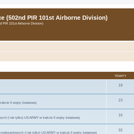
 (502nd PIR 101st Airborne Division)
PIR 101st Airborne Division)
TEMATY
18
23
trakcie II wojny światowej.
16
h (i nie tylko) US ARMY w trakcie II wojny światowej
32
nodesantowych (i nie tylko) US ARMY w trakcie II wojny światowej