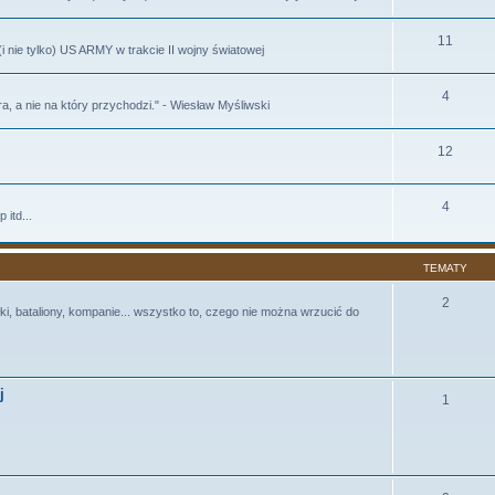
11
 nie tylko) US ARMY w trakcie II wojny światowej
4
era, a nie na który przychodzi." - Wiesław Myśliwski
12
4
 itd...
TEMATY
2
ki, bataliony, kompanie... wszystko to, czego nie można wrzucić do
j
1