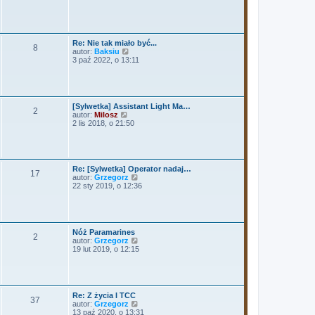
j
n
o
w
s
Re: Nie tak miało być...
8
z
W
autor:
Baksiu
y
y
3 paź 2022, o 13:11
p
ś
o
w
s
i
t
e
t
[Sylwetka] Assistant Light Ma…
l
2
W
autor:
Milosz
n
y
2 lis 2018, o 21:50
a
ś
j
w
n
i
o
e
w
t
Re: [Sylwetka] Operator nadaj…
s
17
l
W
autor:
Grzegorz
z
n
y
22 sty 2019, o 12:36
y
a
ś
p
j
w
o
n
i
s
o
e
t
w
t
Nóż Paramarines
s
l
2
W
autor:
Grzegorz
z
n
y
19 lut 2019, o 12:15
y
a
ś
p
j
w
o
n
i
s
o
e
t
w
t
s
Re: Z życia I TCC
l
37
z
W
autor:
Grzegorz
n
y
y
13 paź 2020, o 13:31