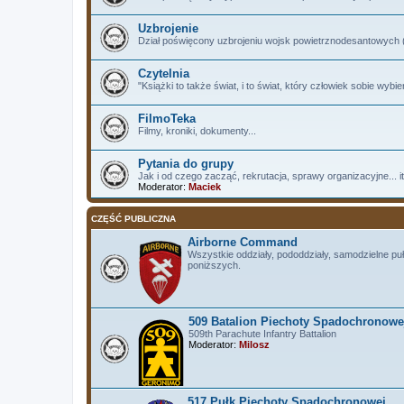
Uzbrojenie
Dział poświęcony uzbrojeniu wojsk powietrznodesantowych (i
Czytelnia
"Książki to także świat, i to świat, który człowiek sobie wybi
FilmoTeka
Filmy, kroniki, dokumenty...
Pytania do grupy
Jak i od czego zacząć, rekrutacja, sprawy organizacyjne... itp
Moderator:
Maciek
CZĘŚĆ PUBLICZNA
Airborne Command
Wszystkie oddziały, pododdziały, samodzielne puł
poniższych.
509 Batalion Piechoty Spadochronowe
509th Parachute Infantry Battalion
Moderator:
Milosz
517 Pułk Piechoty Spadochronowej