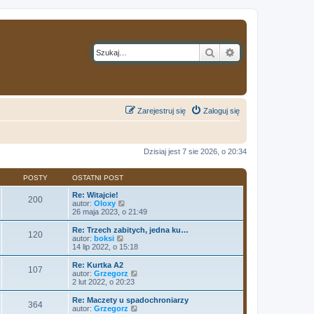
Szukaj
Wyszukiwanie z
Zarejestruj się
Zaloguj się
Dzisiaj jest 7 sie 2026, o 20:34
POSTY
OSTATNI POST
Re: Witajcie!
200
W
autor:
Oloxy
y
26 maja 2023, o 21:49
ś
w
Re: Trzech zabitych, jedna ku…
120
i
W
autor:
boksi
e
y
14 lip 2022, o 15:18
t
ś
l
w
Re: Kurtka A2
107
n
i
W
autor:
Grzegorz
a
e
y
2 lut 2022, o 20:23
j
t
ś
n
l
w
Re: Maczety u spadochroniarzy
o
364
n
i
W
autor:
Grzegorz
w
a