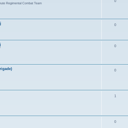
0
chute Regimental Combat Team
j
0
j
0
"
rigade)
0
1
0