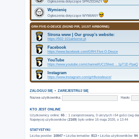
Ogłoszenia dotyczące SPRZEDAŻY
Wymienię
Ogłoszenia dotyczące WYMIANY
GRH FIVE-O-DEUCE (502ND PIR, 101ST AIRBORNE)
Strona www | Our group's website:
https://502-101airborne.pl
Facebook
https://www.facebook.com/GRH.Five.O.Deuce
YouTube
https://www.youtube.com/channel/UC2Shed ... 1pT1E-PpaQ
Instagram
https://www.instagram.com/grhfiveodeuce/
ZALOGUJ SIĘ
•
ZAREJESTRUJ SIĘ
Nazwa użytkownika:
Hasło:
KTO JEST ONLINE
Użytkownicy online:
65
:: 1 zarejestrowany, 0 ukrytych i 64 gości (wg da
Najwięcej użytkowników (
2169
) było online 16 maja 2026, o 13:44
STATYSTYKI
Liczba postów:
10847
• Liczba tematów:
813
• Liczba użytkowników:
94