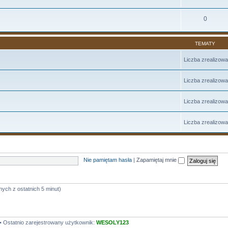
0
TEMATY
Liczba zrealizow
Liczba zrealizow
Liczba zrealizow
Liczba zrealizow
Nie pamiętam hasła
|
Zapamiętaj mnie
nych z ostatnich 5 minut)
• Ostatnio zarejestrowany użytkownik:
WESOLY123