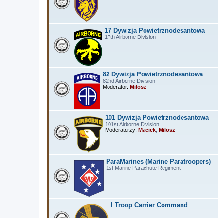
17 Dywizja Powietrznodesantowa
17th Airborne Division
82 Dywizja Powietrznodesantowa
82nd Airborne Division
Moderator:
Milosz
101 Dywizja Powietrznodesantowa
101st Airborne Division
Moderatorzy:
Maciek
,
Milosz
ParaMarines (Marine Paratroopers)
1st Marine Parachute Regiment
I Troop Carrier Command