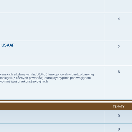
4
o USAAF
2
6
ańskich sił zbrojnych lat 30./40.) funkcjonowali w bardzo barwnej
podlegali (z różnych powodów) ostrej dyscyplinie pod względem
wo możliwości rekonstrukcyjnych.
TEMATY
0
0