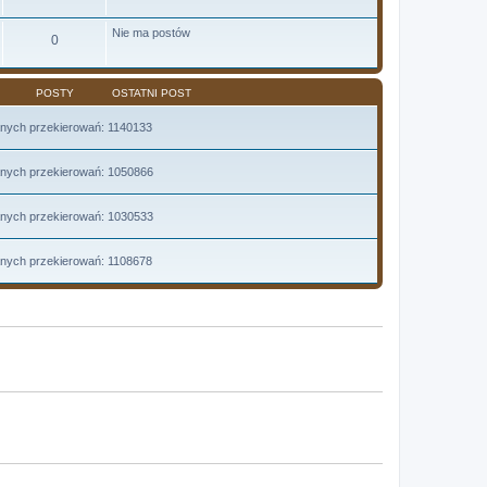
p
o
s
Nie ma postów
0
t
POSTY
OSTATNI POST
anych przekierowań: 1140133
anych przekierowań: 1050866
anych przekierowań: 1030533
anych przekierowań: 1108678