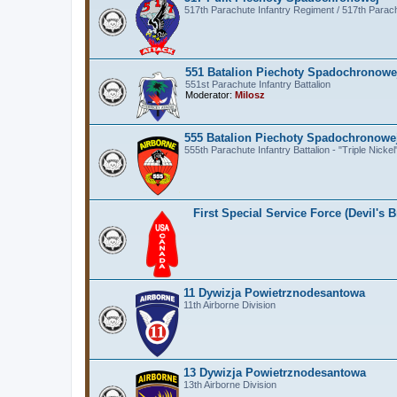
517th Parachute Infantry Regiment / 517th Para
551 Batalion Piechoty Spadochronowe
551st Parachute Infantry Battalion
Moderator:
Milosz
555 Batalion Piechoty Spadochronowe
555th Parachute Infantry Battalion - "Triple Nickel
First Special Service Force (Devil's B
11 Dywizja Powietrznodesantowa
11th Airborne Division
13 Dywizja Powietrznodesantowa
13th Airborne Division