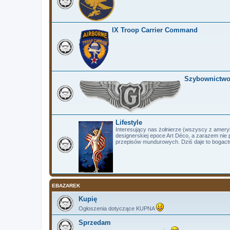
IX Troop Carrier Command
Szybownictw
Lifestyle
Interesujący nas żołnierze (wszyscy z ameryk
designerskiej epoce Art Déco, a zarazem nie 
przepisów mundurowych. Dziś daje to bogact
EBAZAREK
Kupię
Ogłoszenia dotyczące KUPNA
Sprzedam