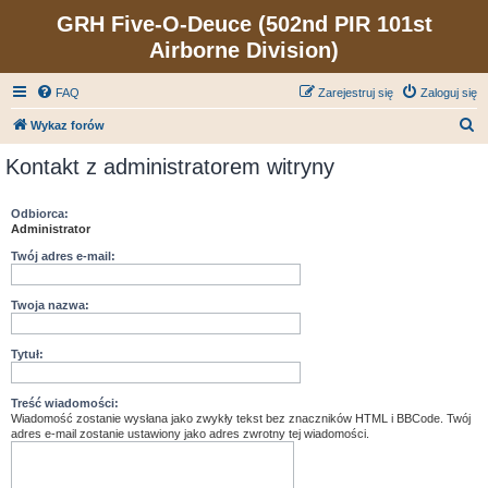
GRH Five-O-Deuce (502nd PIR 101st
Airborne Division)
FAQ
Zarejestruj się
Zaloguj się
S
Wykaz forów
z
Kontakt z administratorem witryny
u
k
Odbiorca:
Administrator
a
j
Twój adres e-mail:
Twoja nazwa:
Tytuł:
Treść wiadomości:
Wiadomość zostanie wysłana jako zwykły tekst bez znaczników HTML i BBCode. Twój
adres e-mail zostanie ustawiony jako adres zwrotny tej wiadomości.