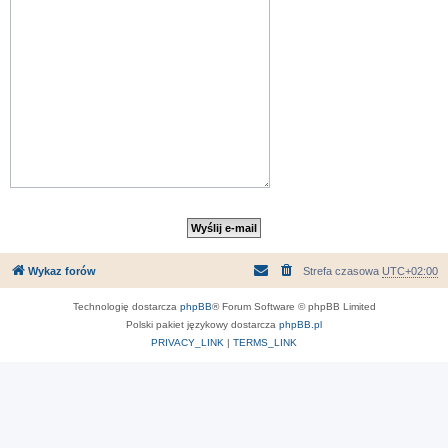
Wykaz forów
Strefa czasowa
UTC+02:00
Technologię dostarcza
phpBB
® Forum Software © phpBB Limited
Polski pakiet językowy dostarcza
phpBB.pl
PRIVACY_LINK
|
TERMS_LINK