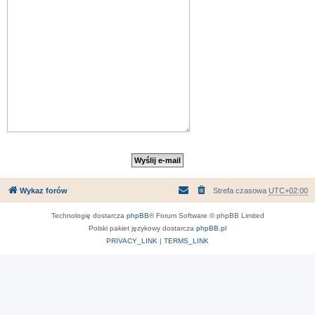
Wykaz forów
Strefa czasowa
UTC+02:00
Technologię dostarcza
phpBB
® Forum Software © phpBB Limited
Polski pakiet językowy dostarcza
phpBB.pl
PRIVACY_LINK
|
TERMS_LINK