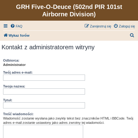
GRH Five-O-Deuce (502nd PIR 101st
Airborne Division)
FAQ
Zarejestruj się
Zaloguj się
S
Wykaz forów
z
Kontakt z administratorem witryny
u
k
Odbiorca:
Administrator
a
j
Twój adres e-mail:
Twoja nazwa:
Tytuł:
Treść wiadomości:
Wiadomość zostanie wysłana jako zwykły tekst bez znaczników HTML i BBCode. Twój
adres e-mail zostanie ustawiony jako adres zwrotny tej wiadomości.