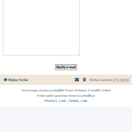
Wykaz forów
Strefa czasowa
UTC+02:00
Technologię dostarcza
phpBB
® Forum Software © phpBB Limited
Polski pakiet językowy dostarcza
phpBB.pl
PRIVACY_LINK
|
TERMS_LINK