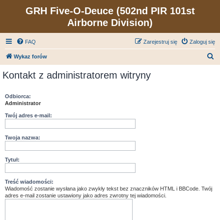
GRH Five-O-Deuce (502nd PIR 101st
Airborne Division)
FAQ
Zarejestruj się
Zaloguj się
S
Wykaz forów
z
Kontakt z administratorem witryny
u
k
Odbiorca:
Administrator
a
j
Twój adres e-mail:
Twoja nazwa:
Tytuł:
Treść wiadomości:
Wiadomość zostanie wysłana jako zwykły tekst bez znaczników HTML i BBCode. Twój
adres e-mail zostanie ustawiony jako adres zwrotny tej wiadomości.