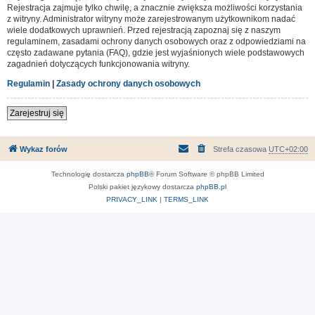
Rejestracja zajmuje tylko chwilę, a znacznie zwiększa możliwości korzystania
z witryny. Administrator witryny może zarejestrowanym użytkownikom nadać
wiele dodatkowych uprawnień. Przed rejestracją zapoznaj się z naszym
regulaminem, zasadami ochrony danych osobowych oraz z odpowiedziami na
często zadawane pytania (FAQ), gdzie jest wyjaśnionych wiele podstawowych
zagadnień dotyczących funkcjonowania witryny.
Regulamin
|
Zasady ochrony danych osobowych
Zarejestruj się
Wykaz forów
Strefa czasowa
UTC+02:00
Technologię dostarcza
phpBB
® Forum Software © phpBB Limited
Polski pakiet językowy dostarcza
phpBB.pl
PRIVACY_LINK
|
TERMS_LINK