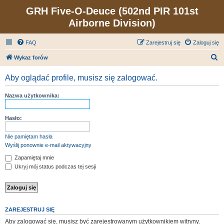
GRH Five-O-Deuce (502nd PIR 101st
Airborne Division)
FAQ
Zarejestruj się
Zaloguj się
S
Wykaz forów
z
Aby oglądać profile, musisz się zalogować.
u
k
Nazwa użytkownika:
a
j
Hasło:
Nie pamiętam hasła
Wyślij ponownie e-mail aktywacyjny
Zapamiętaj mnie
Ukryj mój status podczas tej sesji
ZAREJESTRUJ SIĘ
Aby zalogować się, musisz być zarejestrowanym użytkownikiem witryny.