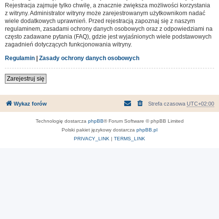
Rejestracja zajmuje tylko chwilę, a znacznie zwiększa możliwości korzystania
z witryny. Administrator witryny może zarejestrowanym użytkownikom nadać
wiele dodatkowych uprawnień. Przed rejestracją zapoznaj się z naszym
regulaminem, zasadami ochrony danych osobowych oraz z odpowiedziami na
często zadawane pytania (FAQ), gdzie jest wyjaśnionych wiele podstawowych
zagadnień dotyczących funkcjonowania witryny.
Regulamin
|
Zasady ochrony danych osobowych
Zarejestruj się
Wykaz forów
Strefa czasowa
UTC+02:00
Technologię dostarcza
phpBB
® Forum Software © phpBB Limited
Polski pakiet językowy dostarcza
phpBB.pl
PRIVACY_LINK
|
TERMS_LINK