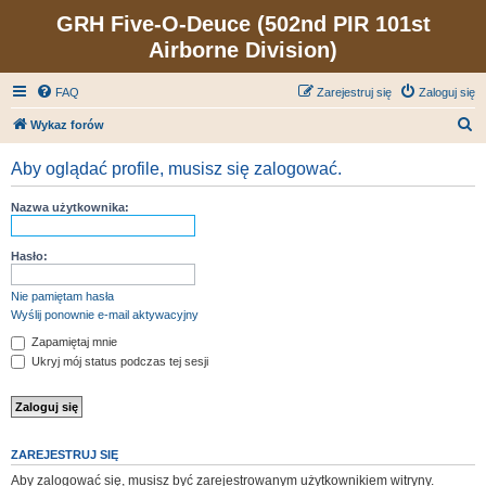
GRH Five-O-Deuce (502nd PIR 101st
Airborne Division)
FAQ
Zarejestruj się
Zaloguj się
S
Wykaz forów
z
Aby oglądać profile, musisz się zalogować.
u
k
Nazwa użytkownika:
a
j
Hasło:
Nie pamiętam hasła
Wyślij ponownie e-mail aktywacyjny
Zapamiętaj mnie
Ukryj mój status podczas tej sesji
ZAREJESTRUJ SIĘ
Aby zalogować się, musisz być zarejestrowanym użytkownikiem witryny.