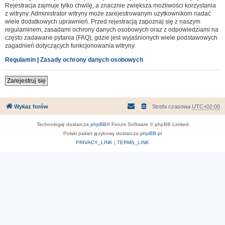
Rejestracja zajmuje tylko chwilę, a znacznie zwiększa możliwości korzystania
z witryny. Administrator witryny może zarejestrowanym użytkownikom nadać
wiele dodatkowych uprawnień. Przed rejestracją zapoznaj się z naszym
regulaminem, zasadami ochrony danych osobowych oraz z odpowiedziami na
często zadawane pytania (FAQ), gdzie jest wyjaśnionych wiele podstawowych
zagadnień dotyczących funkcjonowania witryny.
Regulamin
|
Zasady ochrony danych osobowych
Zarejestruj się
Wykaz forów
Strefa czasowa
UTC+02:00
Technologię dostarcza
phpBB
® Forum Software © phpBB Limited
Polski pakiet językowy dostarcza
phpBB.pl
PRIVACY_LINK
|
TERMS_LINK