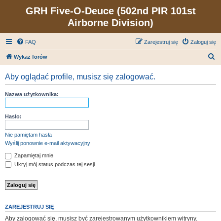
GRH Five-O-Deuce (502nd PIR 101st
Airborne Division)
FAQ
Zarejestruj się
Zaloguj się
S
Wykaz forów
z
Aby oglądać profile, musisz się zalogować.
u
k
Nazwa użytkownika:
a
j
Hasło:
Nie pamiętam hasła
Wyślij ponownie e-mail aktywacyjny
Zapamiętaj mnie
Ukryj mój status podczas tej sesji
ZAREJESTRUJ SIĘ
Aby zalogować się, musisz być zarejestrowanym użytkownikiem witryny.