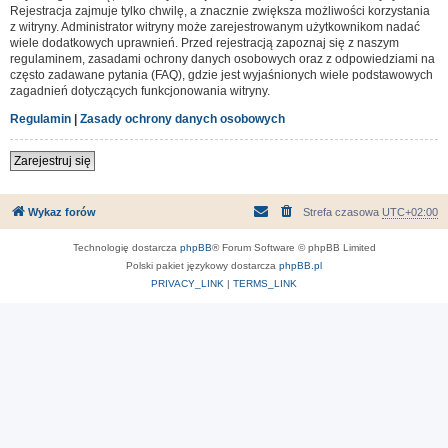
Rejestracja zajmuje tylko chwilę, a znacznie zwiększa możliwości korzystania
z witryny. Administrator witryny może zarejestrowanym użytkownikom nadać
wiele dodatkowych uprawnień. Przed rejestracją zapoznaj się z naszym
regulaminem, zasadami ochrony danych osobowych oraz z odpowiedziami na
często zadawane pytania (FAQ), gdzie jest wyjaśnionych wiele podstawowych
zagadnień dotyczących funkcjonowania witryny.
Regulamin
|
Zasady ochrony danych osobowych
Zarejestruj się
Wykaz forów
Strefa czasowa
UTC+02:00
Technologię dostarcza
phpBB
® Forum Software © phpBB Limited
Polski pakiet językowy dostarcza
phpBB.pl
PRIVACY_LINK
|
TERMS_LINK