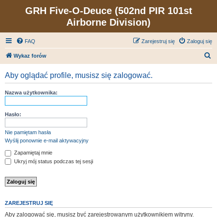
GRH Five-O-Deuce (502nd PIR 101st
Airborne Division)
FAQ
Zarejestruj się
Zaloguj się
S
Wykaz forów
z
Aby oglądać profile, musisz się zalogować.
u
k
Nazwa użytkownika:
a
j
Hasło:
Nie pamiętam hasła
Wyślij ponownie e-mail aktywacyjny
Zapamiętaj mnie
Ukryj mój status podczas tej sesji
ZAREJESTRUJ SIĘ
Aby zalogować się, musisz być zarejestrowanym użytkownikiem witryny.