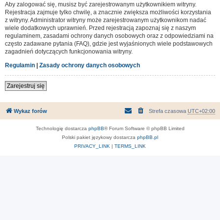
Aby zalogować się, musisz być zarejestrowanym użytkownikiem witryny.
Rejestracja zajmuje tylko chwilę, a znacznie zwiększa możliwości korzystania
z witryny. Administrator witryny może zarejestrowanym użytkownikom nadać
wiele dodatkowych uprawnień. Przed rejestracją zapoznaj się z naszym
regulaminem, zasadami ochrony danych osobowych oraz z odpowiedziami na
często zadawane pytania (FAQ), gdzie jest wyjaśnionych wiele podstawowych
zagadnień dotyczących funkcjonowania witryny.
Regulamin
|
Zasady ochrony danych osobowych
Zarejestruj się
Wykaz forów
Strefa czasowa
UTC+02:00
Technologię dostarcza
phpBB
® Forum Software © phpBB Limited
Polski pakiet językowy dostarcza
phpBB.pl
PRIVACY_LINK
|
TERMS_LINK