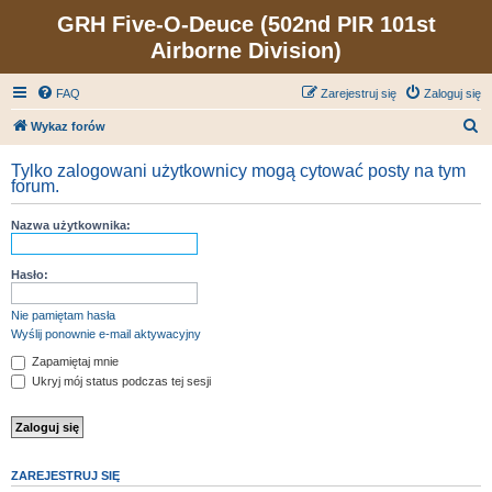
GRH Five-O-Deuce (502nd PIR 101st
Airborne Division)
FAQ
Zarejestruj się
Zaloguj się
S
Wykaz forów
z
Tylko zalogowani użytkownicy mogą cytować posty na tym
u
forum.
k
Nazwa użytkownika:
a
j
Hasło:
Nie pamiętam hasła
Wyślij ponownie e-mail aktywacyjny
Zapamiętaj mnie
Ukryj mój status podczas tej sesji
ZAREJESTRUJ SIĘ