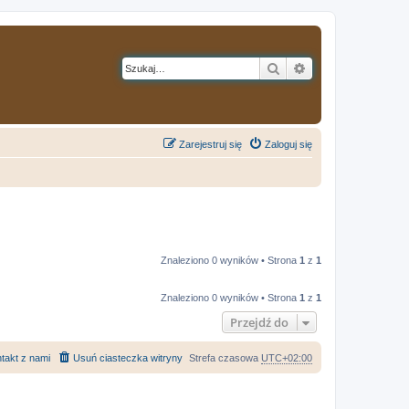
Szukaj
Wyszukiwanie z
Zarejestruj się
Zaloguj się
Znaleziono 0 wyników • Strona
1
z
1
Znaleziono 0 wyników • Strona
1
z
1
Przejdź do
takt z nami
Usuń ciasteczka witryny
Strefa czasowa
UTC+02:00