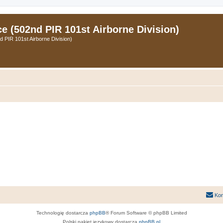
 (502nd PIR 101st Airborne Division)
PIR 101st Airborne Division)
Kon
Technologię dostarcza
phpBB
® Forum Software © phpBB Limited
Polski pakiet językowy dostarcza
phpBB.pl