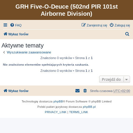
GRH Five-O-Deuce (502nd PIR 101st
Airborne Division)
FAQ
Zarejestruj się
Zaloguj się
S
Wykaz forów
z
Aktywne tematy
u
Wyszukiwanie zaawansowane
k
Znaleziono 0 wyników • Strona
1
z
1
a
Nie znaleziono elementów spełniających kryteria szukania.
j
Znaleziono 0 wyników • Strona
1
z
1
Przejdź do
Wykaz forów
Strefa czasowa
UTC+02:00
Technologię dostarcza
phpBB
® Forum Software © phpBB Limited
Polski pakiet językowy dostarcza
phpBB.pl
PRIVACY_LINK
|
TERMS_LINK