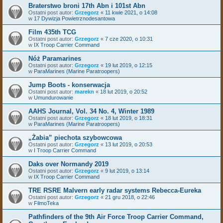
Braterstwo broni 17th Abn i 101st Abn
Ostatni post autor:
Grzegorz
«
11 kwie 2021, o 14:08
w
17 Dywizja Powietrznodesantowa
Film 435th TCG
Ostatni post autor:
Grzegorz
«
7 cze 2020, o 10:31
w
IX Troop Carrier Command
Nóż Paramarines
Ostatni post autor:
Grzegorz
«
19 lut 2019, o 12:15
w
ParaMarines (Marine Paratroopers)
Jump Boots - konserwacja
Ostatni post autor:
marekn
«
18 lut 2019, o 20:52
w
Umundurowanie
AAHS Journal, Vol. 34 No. 4, Winter 1989
Ostatni post autor:
Grzegorz
«
18 lut 2019, o 18:31
w
ParaMarines (Marine Paratroopers)
„Żabia” piechota szybowcowa
Ostatni post autor:
Grzegorz
«
13 lut 2019, o 20:53
w
I Troop Carrier Command
Daks over Normandy 2019
Ostatni post autor:
Grzegorz
«
9 lut 2019, o 13:14
w
IX Troop Carrier Command
TRE RSRE Malvern early radar systems Rebecca-Eureka
Ostatni post autor:
Grzegorz
«
21 gru 2018, o 22:46
w
FilmoTeka
Pathfinders of the 9th Air Force Troop Carrier Command,