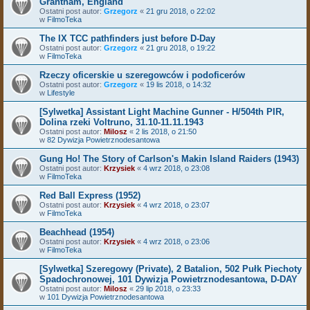
Grantham, England
Ostatni post autor:
Grzegorz
«
21 gru 2018, o 22:02
w
FilmoTeka
The IX TCC pathfinders just before D-Day
Ostatni post autor:
Grzegorz
«
21 gru 2018, o 19:22
w
FilmoTeka
Rzeczy oficerskie u szeregowców i podoficerów
Ostatni post autor:
Grzegorz
«
19 lis 2018, o 14:32
w
Lifestyle
[Sylwetka] Assistant Light Machine Gunner - H/504th PIR,
Dolina rzeki Voltruno, 31.10-11.11.1943
Ostatni post autor:
Milosz
«
2 lis 2018, o 21:50
w
82 Dywizja Powietrznodesantowa
Gung Ho! The Story of Carlson's Makin Island Raiders (1943)
Ostatni post autor:
Krzysiek
«
4 wrz 2018, o 23:08
w
FilmoTeka
Red Ball Express (1952)
Ostatni post autor:
Krzysiek
«
4 wrz 2018, o 23:07
w
FilmoTeka
Beachhead (1954)
Ostatni post autor:
Krzysiek
«
4 wrz 2018, o 23:06
w
FilmoTeka
[Sylwetka] Szeregowy (Private), 2 Batalion, 502 Pułk Piechoty
Spadochronowej, 101 Dywizja Powietrznodesantowa, D-DAY
Ostatni post autor:
Milosz
«
29 lip 2018, o 23:33
w
101 Dywizja Powietrznodesantowa