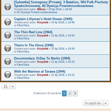
[Sylwetka] Szeregowy (Private), 3 Batalion, 504 Pułk Piechoty
Spadochronowej, 82 Dywizja Powietrznodesantowa
Ostatni post autor:
Milosz
«
29 lip 2018, o 18:49
w
82 Dywizja Powietrznodesantowa
Captain Lillyman's Hotel Dream (1945)
Ostatni post autor:
Krzysiek
«
24 lip 2018, o 18:49
w
FilmoTeka
The Thin Red Line (1964)
Ostatni post autor:
Krzysiek
«
21 lip 2018, o 18:42
w
FilmoTeka
Theirs Is The Glory (1946)
Ostatni post autor:
Krzysiek
«
21 lip 2018, o 18:40
w
FilmoTeka
Documentary: D-Day To Berlin (1994)
Ostatni post autor:
Krzysiek
«
21 lip 2018, o 18:15
w
FilmoTeka
With the Marines at Tarawa (1944)
Ostatni post autor:
Krzysiek
«
21 lip 2018, o 15:22
w
FilmoTeka
1
2
Następna
Znaleziono 39 wyników
Przejdź do