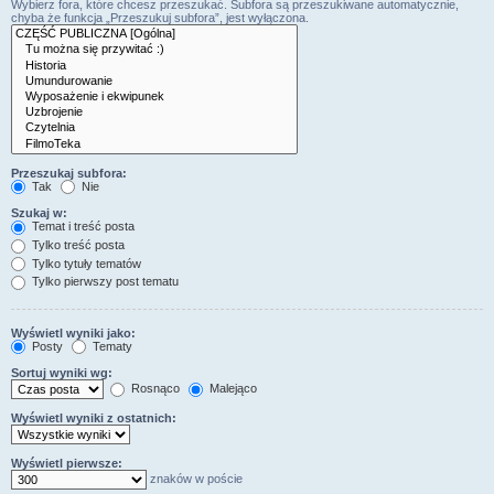
Wybierz fora, które chcesz przeszukać. Subfora są przeszukiwane automatycznie,
chyba że funkcja „Przeszukuj subfora”, jest wyłączona.
Przeszukaj subfora:
Tak
Nie
Szukaj w:
Temat i treść posta
Tylko treść posta
Tylko tytuły tematów
Tylko pierwszy post tematu
Wyświetl wyniki jako:
Posty
Tematy
Sortuj wyniki wg:
Rosnąco
Malejąco
Wyświetl wyniki z ostatnich:
Wyświetl pierwsze:
znaków w poście