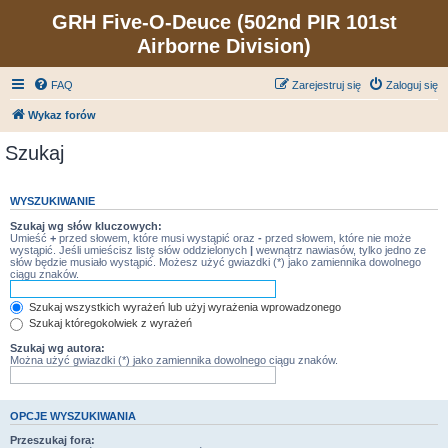
GRH Five-O-Deuce (502nd PIR 101st
Airborne Division)
FAQ
Zarejestruj się
Zaloguj się
Wykaz forów
Szukaj
WYSZUKIWANIE
Szukaj wg słów kluczowych:
Umieść
+
przed słowem, które musi wystąpić oraz
-
przed słowem, które nie może
wystąpić. Jeśli umieścisz listę słów oddzielonych
|
wewnątrz nawiasów, tylko jedno ze
słów będzie musiało wystąpić. Możesz użyć gwiazdki (*) jako zamiennika dowolnego
ciągu znaków.
Szukaj wszystkich wyrażeń lub użyj wyrażenia wprowadzonego
Szukaj któregokolwiek z wyrażeń
Szukaj wg autora:
Można użyć gwiazdki (*) jako zamiennika dowolnego ciągu znaków.
OPCJE WYSZUKIWANIA
Przeszukaj fora: