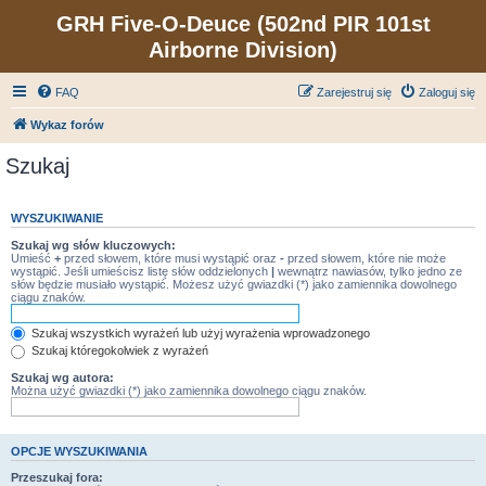
GRH Five-O-Deuce (502nd PIR 101st
Airborne Division)
FAQ
Zarejestruj się
Zaloguj się
Wykaz forów
Szukaj
WYSZUKIWANIE
Szukaj wg słów kluczowych:
Umieść
+
przed słowem, które musi wystąpić oraz
-
przed słowem, które nie może
wystąpić. Jeśli umieścisz listę słów oddzielonych
|
wewnątrz nawiasów, tylko jedno ze
słów będzie musiało wystąpić. Możesz użyć gwiazdki (*) jako zamiennika dowolnego
ciągu znaków.
Szukaj wszystkich wyrażeń lub użyj wyrażenia wprowadzonego
Szukaj któregokolwiek z wyrażeń
Szukaj wg autora:
Można użyć gwiazdki (*) jako zamiennika dowolnego ciągu znaków.
OPCJE WYSZUKIWANIA
Przeszukaj fora: