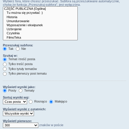
Wybierz fora, które chcesz przeszukać. Subfora są przeszukiwane automatycznie,
chyba że funkcja „Przeszukuj subfora”, jest wyłączona.
Przeszukaj subfora:
Tak
Nie
Szukaj w:
Temat i treść posta
Tylko treść posta
Tylko tytuły tematów
Tylko pierwszy post tematu
Wyświetl wyniki jako:
Posty
Tematy
Sortuj wyniki wg:
Rosnąco
Malejąco
Wyświetl wyniki z ostatnich:
Wyświetl pierwsze:
znaków w poście