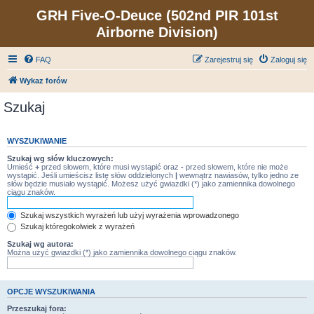
GRH Five-O-Deuce (502nd PIR 101st
Airborne Division)
FAQ
Zarejestruj się
Zaloguj się
Wykaz forów
Szukaj
WYSZUKIWANIE
Szukaj wg słów kluczowych:
Umieść
+
przed słowem, które musi wystąpić oraz
-
przed słowem, które nie może
wystąpić. Jeśli umieścisz listę słów oddzielonych
|
wewnątrz nawiasów, tylko jedno ze
słów będzie musiało wystąpić. Możesz użyć gwiazdki (*) jako zamiennika dowolnego
ciągu znaków.
Szukaj wszystkich wyrażeń lub użyj wyrażenia wprowadzonego
Szukaj któregokolwiek z wyrażeń
Szukaj wg autora:
Można użyć gwiazdki (*) jako zamiennika dowolnego ciągu znaków.
OPCJE WYSZUKIWANIA
Przeszukaj fora: