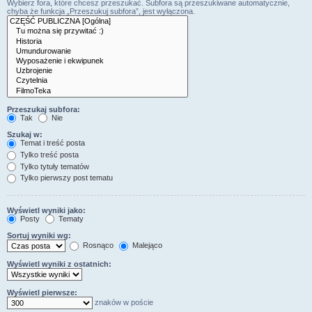
Wybierz fora, które chcesz przeszukać. Subfora są przeszukiwane automatycznie,
chyba że funkcja „Przeszukuj subfora”, jest wyłączona.
Przeszukaj subfora:
Tak
Nie
Szukaj w:
Temat i treść posta
Tylko treść posta
Tylko tytuły tematów
Tylko pierwszy post tematu
Wyświetl wyniki jako:
Posty
Tematy
Sortuj wyniki wg:
Rosnąco
Malejąco
Wyświetl wyniki z ostatnich:
Wyświetl pierwsze:
znaków w poście