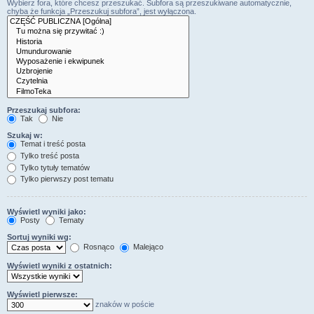
Wybierz fora, które chcesz przeszukać. Subfora są przeszukiwane automatycznie,
chyba że funkcja „Przeszukuj subfora”, jest wyłączona.
Przeszukaj subfora:
Tak
Nie
Szukaj w:
Temat i treść posta
Tylko treść posta
Tylko tytuły tematów
Tylko pierwszy post tematu
Wyświetl wyniki jako:
Posty
Tematy
Sortuj wyniki wg:
Rosnąco
Malejąco
Wyświetl wyniki z ostatnich:
Wyświetl pierwsze:
znaków w poście