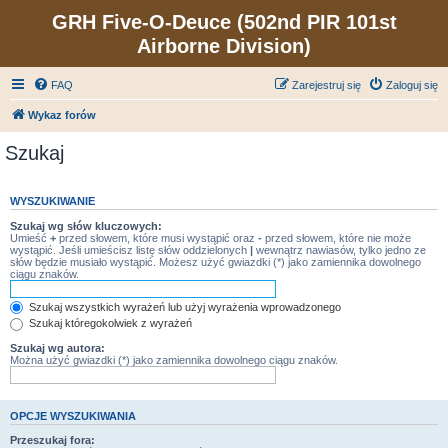
GRH Five-O-Deuce (502nd PIR 101st
Airborne Division)
FAQ
Zarejestruj się
Zaloguj się
Wykaz forów
Szukaj
WYSZUKIWANIE
Szukaj wg słów kluczowych:
Umieść
+
przed słowem, które musi wystąpić oraz
-
przed słowem, które nie może
wystąpić. Jeśli umieścisz listę słów oddzielonych
|
wewnątrz nawiasów, tylko jedno ze
słów będzie musiało wystąpić. Możesz użyć gwiazdki (*) jako zamiennika dowolnego
ciągu znaków.
Szukaj wszystkich wyrażeń lub użyj wyrażenia wprowadzonego
Szukaj któregokolwiek z wyrażeń
Szukaj wg autora:
Można użyć gwiazdki (*) jako zamiennika dowolnego ciągu znaków.
OPCJE WYSZUKIWANIA
Przeszukaj fora: