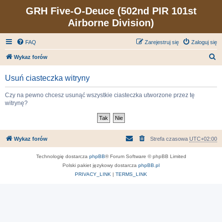
GRH Five-O-Deuce (502nd PIR 101st
Airborne Division)
FAQ
Zarejestruj się
Zaloguj się
S
Wykaz forów
z
Usuń ciasteczka witryny
u
k
Czy na pewno chcesz usunąć wszystkie ciasteczka utworzone przez tę
witrynę?
a
j
Wykaz forów
Strefa czasowa
UTC+02:00
Technologię dostarcza
phpBB
® Forum Software © phpBB Limited
Polski pakiet językowy dostarcza
phpBB.pl
PRIVACY_LINK
|
TERMS_LINK