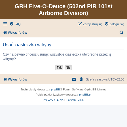
GRH Five-O-Deuce (502nd PIR 101st
Airborne Division)
FAQ
Zarejestruj się
Zaloguj się
S
Wykaz forów
z
Usuń ciasteczka witryny
u
k
Czy na pewno chcesz usunąć wszystkie ciasteczka utworzone przez tę
witrynę?
a
j
Wykaz forów
Strefa czasowa
UTC+02:00
Technologię dostarcza
phpBB
® Forum Software © phpBB Limited
Polski pakiet językowy dostarcza
phpBB.pl
PRIVACY_LINK
|
TERMS_LINK