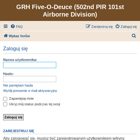
GRH Five-O-Deuce (502nd PIR 101st
Airborne Division)
FAQ
Zarejestruj się
Zaloguj się
S
Wykaz forów
z
Zaloguj się
u
k
Nazwa użytkownika:
a
j
Hasło:
Nie pamiętam hasła
Wyślij ponownie e-mail aktywacyjny
Zapamiętaj mnie
Ukryj mój status podczas tej sesji
ZAREJESTRUJ SIĘ
Aby zalogować się, musisz być zarejestrowanym użytkownikiem witryny.