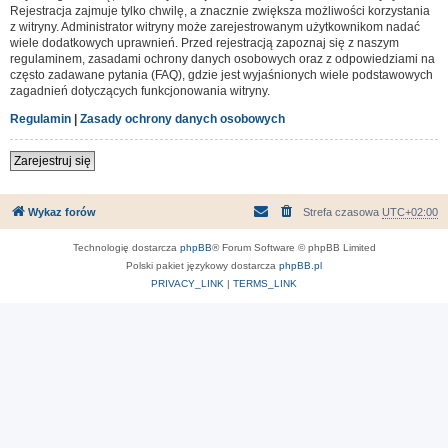
Rejestracja zajmuje tylko chwilę, a znacznie zwiększa możliwości korzystania
z witryny. Administrator witryny może zarejestrowanym użytkownikom nadać
wiele dodatkowych uprawnień. Przed rejestracją zapoznaj się z naszym
regulaminem, zasadami ochrony danych osobowych oraz z odpowiedziami na
często zadawane pytania (FAQ), gdzie jest wyjaśnionych wiele podstawowych
zagadnień dotyczących funkcjonowania witryny.
Regulamin
|
Zasady ochrony danych osobowych
Zarejestruj się
Wykaz forów
Strefa czasowa
UTC+02:00
Technologię dostarcza
phpBB
® Forum Software © phpBB Limited
Polski pakiet językowy dostarcza
phpBB.pl
PRIVACY_LINK
|
TERMS_LINK