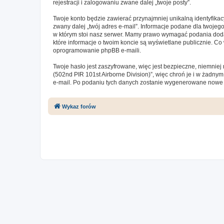
rejestracji i zalogowaniu zwane dalej „twoje posty”.
Twoje konto będzie zawierać przynajmniej unikalną identyfika
zwany dalej „twój adres e-mail”. Informacje podane dla twoj
w którym stoi nasz serwer. Mamy prawo wymagać podania dodatk
które informacje o twoim koncie są wyświetlane publicznie. 
oprogramowanie phpBB e-maili.
Twoje hasło jest zaszyfrowane, więc jest bezpieczne, niemnie
(502nd PIR 101st Airborne Division)”, więc chroń je i w żadn
e-mail. Po podaniu tych danych zostanie wygenerowane nowe h
Wykaz forów