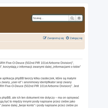
Szukaj
Wyszukiwanie z
Zarejestruj się
Zaloguj się
 „GRH Five-O-Deuce (502nd PIR 101st Airborne Division)”,
 korzystają z informacji zwanymi dalej „informacjami o tobie”
 aplikacja phpBB tworzy kilka ciasteczek, które są małymi
 zwany „user-id” i anonimowy identyfikator sesji zwany
GRH Five-O-Deuce (502nd PIR 101st Airborne Division)”. Jest
 phpBB, ale ich ten dokument nie dotyczy – ma on opisywać
gą być to między innymi posty napisane przez ciebie jako
wane dalej „twoje konto” i posty napisane przez ciebie po