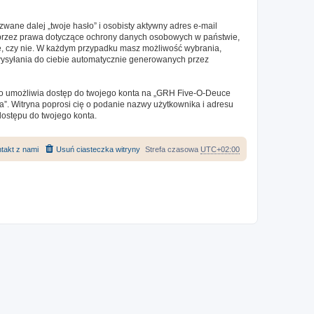
ane dalej „twoje hasło” i osobisty aktywny adres e-mail
e przez prawa dotyczące ochrony danych osobowych w państwie,
ne, czy nie. W każdym przypadku masz możliwość wybrania,
 wysyłania do ciebie automatycznie generowanych przez
 to umożliwia dostęp do twojego konta na „GRH Five-O-Deuce
sła”. Witryna poprosi cię o podanie nazwy użytkownika i adresu
dostępu do twojego konta.
takt z nami
Usuń ciasteczka witryny
Strefa czasowa
UTC+02:00