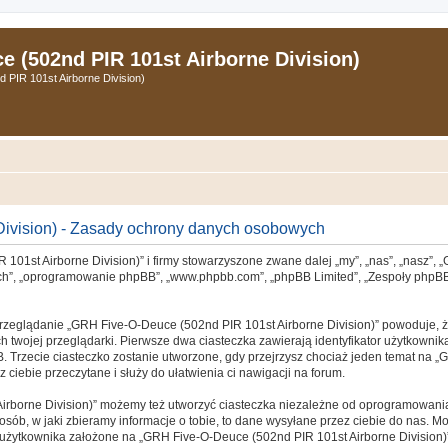
 (502nd PIR 101st Airborne Division)
PIR 101st Airborne Division)
ivision) - Zasady ochrony danych osobowych
 101st Airborne Division)” i firmy stowarzyszone zwane dalej „my”, „nas”, „nasz”,
„ich”, „oprogramowanie phpBB”, „www.phpbb.com”, „phpBB Limited”, „Zespoły phpBB”,
przeglądanie „GRH Five-O-Deuce (502nd PIR 101st Airborne Division)” powoduje, że
twojej przeglądarki. Pierwsze dwa ciasteczka zawierają identyfikator użytkownika
B. Trzecie ciasteczko zostanie utworzone, gdy przejrzysz chociaż jeden temat na „
 ciebie przeczytane i służy do ułatwienia ci nawigacji na forum.
rborne Division)” możemy też utworzyć ciasteczka niezależne od oprogramowania
ób, w jaki zbieramy informacje o tobie, to dane wysyłane przez ciebie do nas. Mo
żytkownika założone na „GRH Five-O-Deuce (502nd PIR 101st Airborne Division)” z