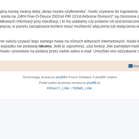
cyjną nazwę zwaną dalej „twoja nazwa użytkownika”, hasło używane do logowania zw
ego konta na „GRH Five-O-Deuce (502nd PIR 101st Airborne Division)” są chronion
owych informacji przy rejestracji, i to my ustalamy czy podanie ich jest koniecz
Co więcej, w panelu zarządzania kontem masz możliwość włączenia lub wyłączenia
j nie należy używać tego samego hasła na różnych witrynach internetowych. Hasło
ym wypadku nie podawaj
nikomu
. Jeśli je zapomnisz, użyj funkcji „Nie pamiętam ha
asło i przesłane na podany przez ciebie adres e-mail. Umożliwi ono odzyskanie 
Kon
Technologię dostarcza
phpBB
® Forum Software © phpBB Limited
Polski pakiet językowy dostarcza
phpBB.pl
PRIVACY_LINK
|
TERMS_LINK