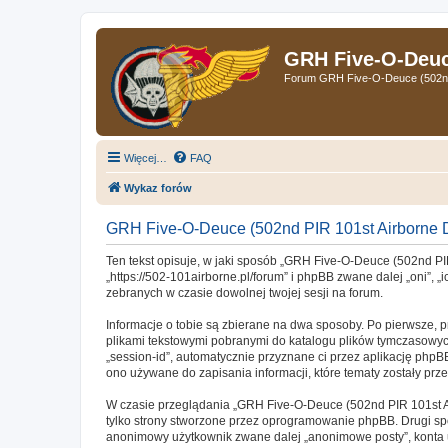
GRH Five-O-Deuce
Forum GRH Five-O-Deuce (502nd 
Więcej…
FAQ
Wykaz forów
GRH Five-O-Deuce (502nd PIR 101st Airborne D
Ten tekst opisuje, w jaki sposób „GRH Five-O-Deuce (502nd PIR
„https://502-101airborne.pl/forum” i phpBB zwane dalej „oni”, 
zebranych w czasie dowolnej twojej sesji na forum.
Informacje o tobie są zbierane na dwa sposoby. Po pierwsze, 
plikami tekstowymi pobranymi do katalogu plików tymczasowych 
„session-id”, automatycznie przyznane ci przez aplikację phpB
ono używane do zapisania informacji, które tematy zostały przez
W czasie przeglądania „GRH Five-O-Deuce (502nd PIR 101st Ai
tylko strony stworzone przez oprogramowanie phpBB. Drugi spos
anonimowy użytkownik zwane dalej „anonimowe posty”, konta u