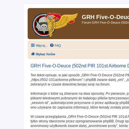
GRH Five-O-Deuce
Forum GRH Five-O-Deuce (502nd 
Więcej…
FAQ
Wykaz forów
GRH Five-O-Deuce (502nd PIR 101st Airborne D
Ten tekst opisuje, w jaki sposób „GRH Five-O-Deuce (502nd PIR
„https://502-101airborne.pl/forum” i phpBB zwane dalej „oni”, 
zebranych w czasie dowolnej twojej sesji na forum.
Informacje o tobie są zbierane na dwa sposoby. Po pierwsze, 
plikami tekstowymi pobranymi do katalogu plików tymczasowych 
„session-id”, automatycznie przyznane ci przez aplikację phpB
ono używane do zapisania informacji, które tematy zostały przez
W czasie przeglądania „GRH Five-O-Deuce (502nd PIR 101st Ai
tylko strony stworzone przez oprogramowanie phpBB. Drugi spos
anonimowy użytkownik zwane dalej „anonimowe posty”, konta u