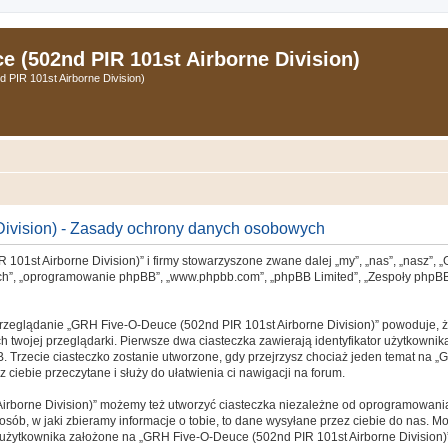
 (502nd PIR 101st Airborne Division)
PIR 101st Airborne Division)
ivision) - Zasady ochrony danych osobowych
 101st Airborne Division)” i firmy stowarzyszone zwane dalej „my”, „nas”, „nasz”,
„ich”, „oprogramowanie phpBB”, „www.phpbb.com”, „phpBB Limited”, „Zespoły phpBB”,
przeglądanie „GRH Five-O-Deuce (502nd PIR 101st Airborne Division)” powoduje, że
twojej przeglądarki. Pierwsze dwa ciasteczka zawierają identyfikator użytkownika
B. Trzecie ciasteczko zostanie utworzone, gdy przejrzysz chociaż jeden temat na „
 ciebie przeczytane i służy do ułatwienia ci nawigacji na forum.
rborne Division)” możemy też utworzyć ciasteczka niezależne od oprogramowania
ób, w jaki zbieramy informacje o tobie, to dane wysyłane przez ciebie do nas. Mo
żytkownika założone na „GRH Five-O-Deuce (502nd PIR 101st Airborne Division)” z