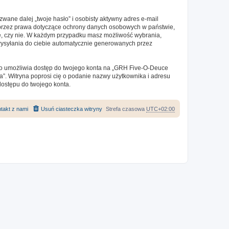
ane dalej „twoje hasło” i osobisty aktywny adres e-mail
e przez prawa dotyczące ochrony danych osobowych w państwie,
ne, czy nie. W każdym przypadku masz możliwość wybrania,
 wysyłania do ciebie automatycznie generowanych przez
 to umożliwia dostęp do twojego konta na „GRH Five-O-Deuce
sła”. Witryna poprosi cię o podanie nazwy użytkownika i adresu
dostępu do twojego konta.
takt z nami
Usuń ciasteczka witryny
Strefa czasowa
UTC+02:00