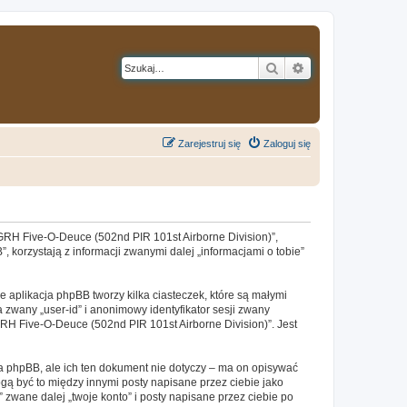
Szukaj
Wyszukiwanie z
Zarejestruj się
Zaloguj się
 „GRH Five-O-Deuce (502nd PIR 101st Airborne Division)”,
 korzystają z informacji zwanymi dalej „informacjami o tobie”
 aplikacja phpBB tworzy kilka ciasteczek, które są małymi
 zwany „user-id” i anonimowy identyfikator sesji zwany
GRH Five-O-Deuce (502nd PIR 101st Airborne Division)”. Jest
 phpBB, ale ich ten dokument nie dotyczy – ma on opisywać
gą być to między innymi posty napisane przez ciebie jako
wane dalej „twoje konto” i posty napisane przez ciebie po