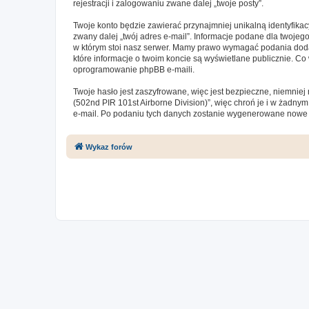
rejestracji i zalogowaniu zwane dalej „twoje posty”.
Twoje konto będzie zawierać przynajmniej unikalną identyfika
zwany dalej „twój adres e-mail”. Informacje podane dla twoj
w którym stoi nasz serwer. Mamy prawo wymagać podania dodatk
które informacje o twoim koncie są wyświetlane publicznie. 
oprogramowanie phpBB e-maili.
Twoje hasło jest zaszyfrowane, więc jest bezpieczne, niemnie
(502nd PIR 101st Airborne Division)”, więc chroń je i w żadn
e-mail. Po podaniu tych danych zostanie wygenerowane nowe h
Wykaz forów