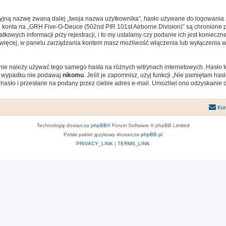
cyjną nazwę zwaną dalej „twoja nazwa użytkownika”, hasło używane do logowania zw
ego konta na „GRH Five-O-Deuce (502nd PIR 101st Airborne Division)” są chronion
owych informacji przy rejestracji, i to my ustalamy czy podanie ich jest koniecz
Co więcej, w panelu zarządzania kontem masz możliwość włączenia lub wyłączenia
j nie należy używać tego samego hasła na różnych witrynach internetowych. Hasło
ym wypadku nie podawaj
nikomu
. Jeśli je zapomnisz, użyj funkcji „Nie pamiętam ha
asło i przesłane na podany przez ciebie adres e-mail. Umożliwi ono odzyskanie 
Kon
Technologię dostarcza
phpBB
® Forum Software © phpBB Limited
Polski pakiet językowy dostarcza
phpBB.pl
PRIVACY_LINK
|
TERMS_LINK