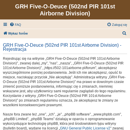
GRH Five-O-Deuce (502nd PIR 101st
Airborne Division)
FAQ
Zaloguj się
S
Wykaz forów
z
GRH Five-O-Deuce (502nd PIR 101st Airborne Division) -
u
Rejestracja
k
Rejestrując się na witrynie „GRH Five-O-Deuce (502nd PIR 101st Airborne
a
Division)”, zwanej dalej „my”, ”nas”, „nasza”, „GRH Five-O-Deuce (502nd PIR
101st Airborne Division)”, „https://502-101airborne.pl/forum”, akceptujesz
j
wyszczególnione poniżej postanowienia. Jeśli ich nie akceptujesz, opuść to
miejsce, naciskając przycisk „Nie akceptuję”. Administracja witryny „GRH Five-
O-Deuce (502nd PIR 101st Airborne Division)” ma prawo w dowolnym czasie
zmienić poniższe postanowienia, informując cię o zmianach, niemniej
wskazane jest, aby użytkownicy sami regularnie zaglądali do tego regulaminu.
Korzystanie z witryny „GRH Five-O-Deuce (502nd PIR 101st Airborne
Division)” po zmianach regulaminu oznacza, że akceptujesz te zmiany ze
wszelkimi konsekwencjami prawnymi.
Nasze fora zwane też „one”, „ich”, „je”, „phpBB software”, „www.phpbb.com”,
„phpBB Limited”, „phpBB Teams” działają w oparciu o oprogramowanie
wykorzystujące technologię phpBB, która jest środowiskiem typu witryny
(bulletin board), wydane na licencji „
GNU General Public License v2
” zwanej