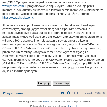
też „GPL”. Oprogramowanie jest dostępne do pobrania ze strony
www.phpbb.com
. Oprogramowanie phpBB tylko ułatwia dyskusje przez
internet, a jego autorzy nie kontrolują tekstów zamieszczanych w internecie za
jego pomocą. Więcej informacji o phpBB można znaleźć na stronie
https://www.phpbb.com/
.
Akceptujesz zakaz publikowania wypowiedzi o charakterze obraźliwym,
oszczerczym, propagującym treści niezgodne z polskim prawem lub
naruszającym cudze prawa autorskie i dobra osobiste. Naruszenie tego
zakazu może skutkować dla ciebie całkowitym zablokowaniem dostępu do tej
witryny, a twój dostawca internetu zostanie powiadomiony o twoim
niewłaściwym zachowaniu. Wyrażasz zgodę na to, że „GRH Five-O-Deuce
(502nd PIR 101st Airborne Division)” może w każdej chwili usunąć, zmienić,
przenieść lub zamknąć każdy twój temat, post. Wyrażasz zgodę na
zapisywanie wszystkich podanych przez ciebie informacji w naszej bazie
danych. Informacje te nie będą przekazywane nikomu bez twojej zgody, ale ani
„GRH Five-O-Deuce (502nd PIR 101st Airborne Division)”, ani phpBB Limited
nie ponosi odpowiedzialności za włamania do witryny, podczas których może
dojść do kradzieży danych.
Wykaz forów
Strefa czasowa
UTC+02:00
Technologię dostarcza
phpBB
® Forum Software © phpBB Limited
Polski pakiet językowy dostarcza
phpBB.pl