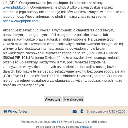
też „GPL”. Oprogramowanie jest dostępne do pobrania ze strony
www.phpbb.com
. Oprogramowanie phpBB tylko ułatwia dyskusje przez
internet, a jego autorzy nie kontrolują tekstów zamieszczanych w internecie za
jego pomocą. Więcej informacji o phpBB można znaleźć na stronie
https://www.phpbb.com/
.
Akceptujesz zakaz publikowania wypowiedzi o charakterze obraźliwym,
oszczerczym, propagującym treści niezgodne z polskim prawem lub
naruszającym cudze prawa autorskie i dobra osobiste. Naruszenie tego
zakazu może skutkować dla ciebie całkowitym zablokowaniem dostępu do tej
witryny, a twój dostawca internetu zostanie powiadomiony o twoim
niewłaściwym zachowaniu. Wyrażasz zgodę na to, że „GRH Five-O-Deuce
(502nd PIR 101st Airborne Division)” może w każdej chwili usunąć, zmienić,
przenieść lub zamknąć każdy twój temat, post. Wyrażasz zgodę na
zapisywanie wszystkich podanych przez ciebie informacji w naszej bazie
danych. Informacje te nie będą przekazywane nikomu bez twojej zgody, ale ani
„GRH Five-O-Deuce (502nd PIR 101st Airborne Division)”, ani phpBB Limited
nie ponosi odpowiedzialności za włamania do witryny, podczas których może
dojść do kradzieży danych.
Wykaz forów
Strefa czasowa
UTC+02:00
Technologię dostarcza
phpBB
® Forum Software © phpBB Limited
Polski pakiet językowy dostarcza
phpBB.pl