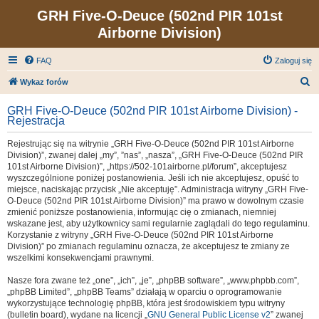
GRH Five-O-Deuce (502nd PIR 101st
Airborne Division)
FAQ
Zaloguj się
S
Wykaz forów
z
GRH Five-O-Deuce (502nd PIR 101st Airborne Division) -
u
Rejestracja
k
Rejestrując się na witrynie „GRH Five-O-Deuce (502nd PIR 101st Airborne
a
Division)”, zwanej dalej „my”, ”nas”, „nasza”, „GRH Five-O-Deuce (502nd PIR
101st Airborne Division)”, „https://502-101airborne.pl/forum”, akceptujesz
j
wyszczególnione poniżej postanowienia. Jeśli ich nie akceptujesz, opuść to
miejsce, naciskając przycisk „Nie akceptuję”. Administracja witryny „GRH Five-
O-Deuce (502nd PIR 101st Airborne Division)” ma prawo w dowolnym czasie
zmienić poniższe postanowienia, informując cię o zmianach, niemniej
wskazane jest, aby użytkownicy sami regularnie zaglądali do tego regulaminu.
Korzystanie z witryny „GRH Five-O-Deuce (502nd PIR 101st Airborne
Division)” po zmianach regulaminu oznacza, że akceptujesz te zmiany ze
wszelkimi konsekwencjami prawnymi.
Nasze fora zwane też „one”, „ich”, „je”, „phpBB software”, „www.phpbb.com”,
„phpBB Limited”, „phpBB Teams” działają w oparciu o oprogramowanie
wykorzystujące technologię phpBB, która jest środowiskiem typu witryny
(bulletin board), wydane na licencji „
GNU General Public License v2
” zwanej