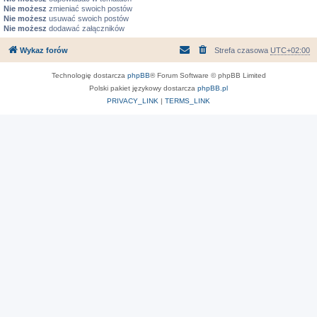
Nie możesz
zmieniać swoich postów
Nie możesz
usuwać swoich postów
Nie możesz
dodawać załączników
Wykaz forów
Strefa czasowa
UTC+02:00
Technologię dostarcza
phpBB
® Forum Software © phpBB Limited
Polski pakiet językowy dostarcza
phpBB.pl
PRIVACY_LINK
|
TERMS_LINK