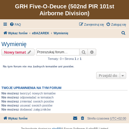
GRH Five-O-Deuce (502nd PIR 101st
Airborne Division)
FAQ
Zarejestruj się
Zaloguj się
S
Wykaz forów
eBAZAREK
Wymienię
z
Wymienię
u
Szukaj
Wyszukiwanie zaa
Nowy temat
k
Tematy: 0 • Strona
1
z
1
a
Na tym forum nie ma żadnych tematów ani postów.
j
Przejdź do
TWOJE UPRAWNIENIA NA TYM FORUM
Nie możesz
tworzyć nowych tematów
Nie możesz
odpowiadać w tematach
Nie możesz
zmieniać swoich postów
Nie możesz
usuwać swoich postów
Nie możesz
dodawać załączników
Wykaz forów
Strefa czasowa
UTC+02:00
Technologię dostarcza
phpBB
® Forum Software © phpBB Limited