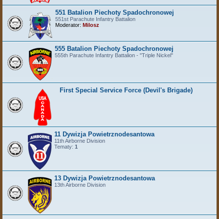
551 Batalion Piechoty Spadochronowej
551st Parachute Infantry Battalion
Moderator:
Milosz
555 Batalion Piechoty Spadochronowej
555th Parachute Infantry Battalion - "Triple Nickel"
First Special Service Force (Devil's Brigade)
11 Dywizja Powietrznodesantowa
11th Airborne Division
Tematy:
1
13 Dywizja Powietrznodesantowa
13th Airborne Division