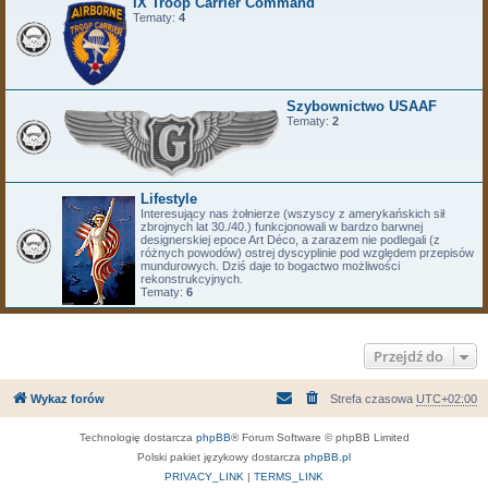
IX Troop Carrier Command
Tematy:
4
Szybownictwo USAAF
Tematy:
2
Lifestyle
Interesujący nas żołnierze (wszyscy z amerykańskich sił
zbrojnych lat 30./40.) funkcjonowali w bardzo barwnej
designerskiej epoce Art Déco, a zarazem nie podlegali (z
różnych powodów) ostrej dyscyplinie pod względem przepisów
mundurowych. Dziś daje to bogactwo możliwości
rekonstrukcyjnych.
Tematy:
6
Przejdź do
Wykaz forów
Strefa czasowa
UTC+02:00
Technologię dostarcza
phpBB
® Forum Software © phpBB Limited
Polski pakiet językowy dostarcza
phpBB.pl
PRIVACY_LINK
|
TERMS_LINK