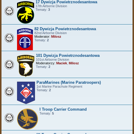
17 Dywizja Powietrznodesantowa
17th Airborne Division
Tematy:
3
82 Dywizja Powietrznodesantowa
82nd Airborne Division
Moderator:
Milosz
Tematy:
2
101 Dywizja Powietrznodesantowa
101st Airborne Division
Moderatorzy:
Maciek
,
Milosz
Tematy:
2
ParaMarines (Marine Paratroopers)
1st Marine Parachute Regiment
Tematy:
2
I Troop Carrier Command
Tematy:
5