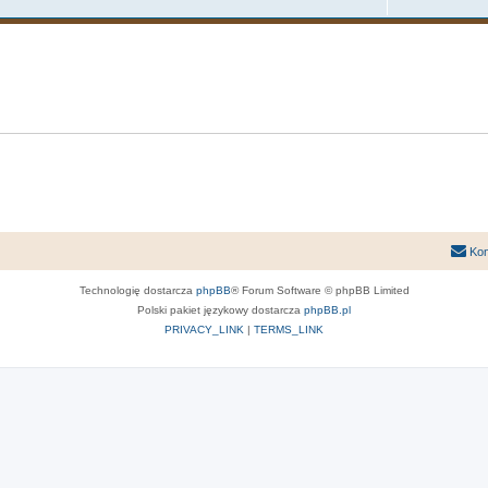
Kon
Technologię dostarcza
phpBB
® Forum Software © phpBB Limited
Polski pakiet językowy dostarcza
phpBB.pl
PRIVACY_LINK
|
TERMS_LINK