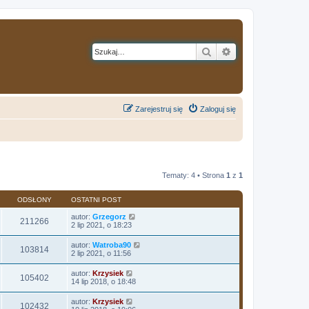
Szukaj
Wyszukiwanie z
Zarejestruj się
Zaloguj się
Tematy: 4 • Strona
1
z
1
ODSŁONY
OSTATNI POST
autor:
Grzegorz
211266
2 lip 2021, o 18:23
autor:
Watroba90
103814
2 lip 2021, o 11:56
autor:
Krzysiek
105402
14 lip 2018, o 18:48
autor:
Krzysiek
102432