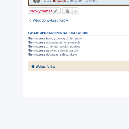
autor:
Krzysiek
»
10 lip 2018, o 19:06
Nowy temat
Wróć do wykazu forów
TWOJE UPRAWNIENIA NA TYM FORUM
Nie możesz
tworzyć nowych tematów
Nie możesz
odpowiadać w tematach
Nie możesz
zmieniać swoich postów
Nie możesz
usuwać swoich postów
Nie możesz
dodawać załączników
Wykaz forów