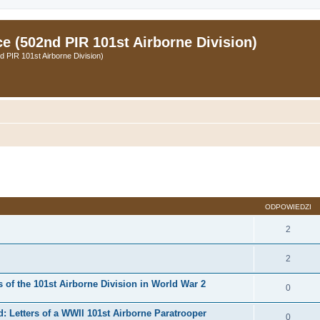
 (502nd PIR 101st Airborne Division)
PIR 101st Airborne Division)
zukiwanie zaawansowane
ODPOWIEDZI
2
2
of the 101st Airborne Division in World War 2
0
 Letters of a WWII 101st Airborne Paratrooper
0