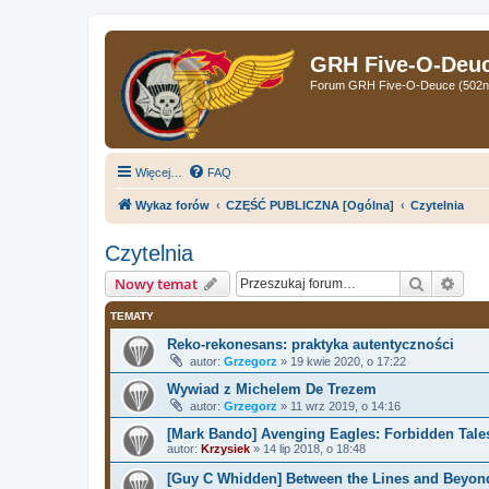
GRH Five-O-Deuce
Forum GRH Five-O-Deuce (502nd 
Więcej…
FAQ
Wykaz forów
CZĘŚĆ PUBLICZNA [Ogólna]
Czytelnia
Czytelnia
Szukaj
Wys
Nowy temat
TEMATY
Reko-rekonesans: praktyka autentyczności
autor:
Grzegorz
»
19 kwie 2020, o 17:22
Wywiad z Michelem De Trezem
autor:
Grzegorz
»
11 wrz 2019, o 14:16
[Mark Bando] Avenging Eagles: Forbidden Tales 
autor:
Krzysiek
»
14 lip 2018, o 18:48
[Guy C Whidden] Between the Lines and Beyond: