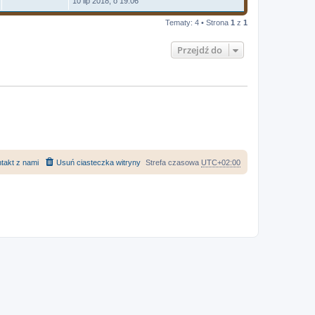
10 lip 2018, o 19:06
Tematy: 4 • Strona
1
z
1
Przejdź do
takt z nami
Usuń ciasteczka witryny
Strefa czasowa
UTC+02:00