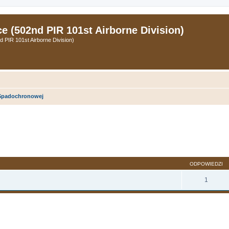
 (502nd PIR 101st Airborne Division)
PIR 101st Airborne Division)
 Spadochronowej
zukiwanie zaawansowane
ODPOWIEDZI
1