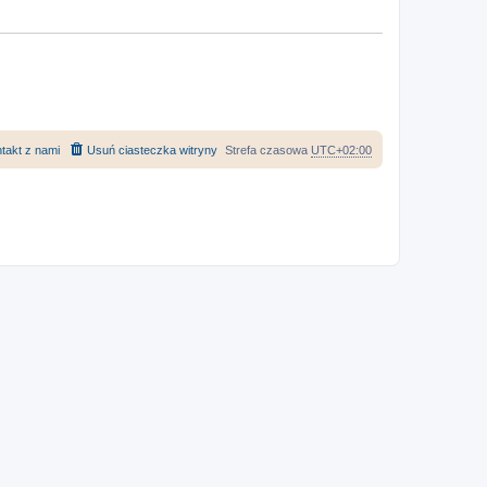
takt z nami
Usuń ciasteczka witryny
Strefa czasowa
UTC+02:00