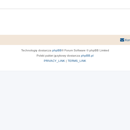
Kon
Technologię dostarcza
phpBB
® Forum Software © phpBB Limited
Polski pakiet językowy dostarcza
phpBB.pl
PRIVACY_LINK
|
TERMS_LINK