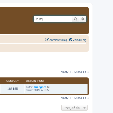
Szukaj
Wyszukiwanie z
Zarejestruj się
Zaloguj się
Tematy: 1 • Strona
1
z
1
ODSŁONY
OSTATNI POST
autor:
Grzegorz
188155
3 wrz 2019, o 10:58
Tematy: 1 • Strona
1
z
1
Przejdź do