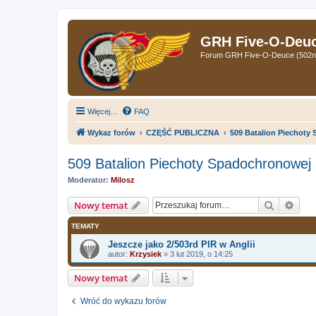
GRH Five-O-Deuce
Forum GRH Five-O-Deuce (502nd 
Więcej…
FAQ
Wykaz forów
CZĘŚĆ PUBLICZNA
509 Batalion Piechoty
509 Batalion Piechoty Spadochronowej
Moderator:
Milosz
Szukaj
Wys
Nowy temat
TEMATY
Jeszcze jako 2/503rd PIR w Anglii
autor:
Krzysiek
»
3 lut 2019, o 14:25
Nowy temat
Wróć do wykazu forów