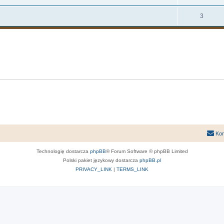
3
Kon
Technologię dostarcza
phpBB
® Forum Software © phpBB Limited
Polski pakiet językowy dostarcza
phpBB.pl
PRIVACY_LINK
|
TERMS_LINK