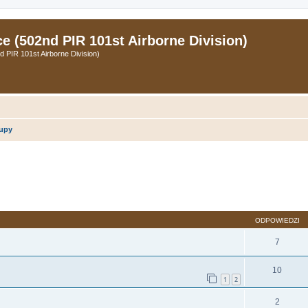
 (502nd PIR 101st Airborne Division)
PIR 101st Airborne Division)
rupy
zukiwanie zaawansowane
ODPOWIEDZI
7
10
1
2
2