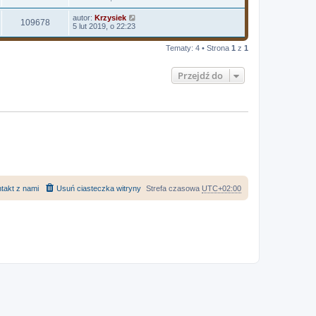
autor:
Krzysiek
109678
5 lut 2019, o 22:23
Tematy: 4 • Strona
1
z
1
Przejdź do
takt z nami
Usuń ciasteczka witryny
Strefa czasowa
UTC+02:00