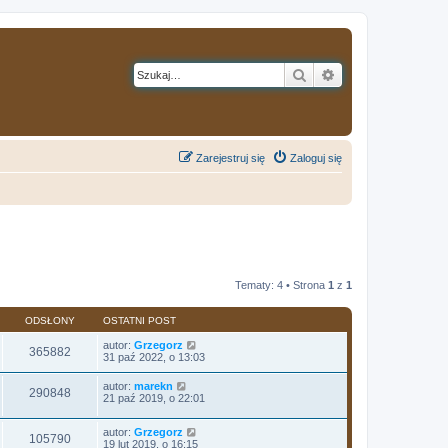
Szukaj
Wyszukiwanie z
Zarejestruj się
Zaloguj się
Tematy: 4 • Strona
1
z
1
ODSŁONY
OSTATNI POST
autor:
Grzegorz
365882
31 paź 2022, o 13:03
autor:
marekn
290848
21 paź 2019, o 22:01
autor:
Grzegorz
105790
19 lut 2019, o 16:15