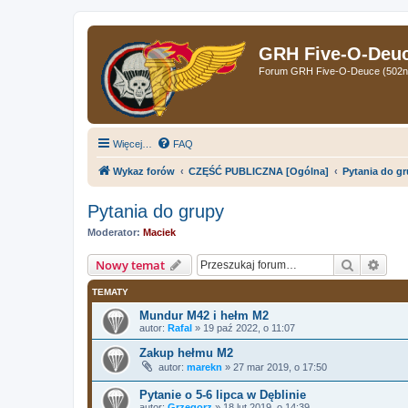
GRH Five-O-Deuce
Forum GRH Five-O-Deuce (502nd 
Więcej…
FAQ
Wykaz forów
CZĘŚĆ PUBLICZNA [Ogólna]
Pytania do g
Pytania do grupy
Moderator:
Maciek
Szukaj
Wys
Nowy temat
TEMATY
Mundur M42 i hełm M2
autor:
Rafal
»
19 paź 2022, o 11:07
Zakup hełmu M2
autor:
marekn
»
27 mar 2019, o 17:50
Pytanie o 5-6 lipca w Dęblinie
autor:
Grzegorz
»
18 lut 2019, o 14:39