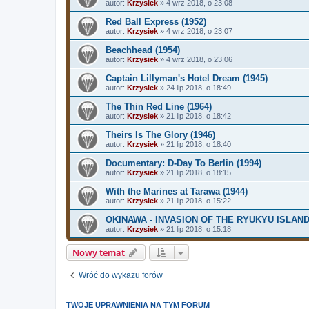
autor:
Krzysiek
»
4 wrz 2018, o 23:08
Red Ball Express (1952)
autor:
Krzysiek
»
4 wrz 2018, o 23:07
Beachhead (1954)
autor:
Krzysiek
»
4 wrz 2018, o 23:06
Captain Lillyman's Hotel Dream (1945)
autor:
Krzysiek
»
24 lip 2018, o 18:49
The Thin Red Line (1964)
autor:
Krzysiek
»
21 lip 2018, o 18:42
Theirs Is The Glory (1946)
autor:
Krzysiek
»
21 lip 2018, o 18:40
Documentary: D-Day To Berlin (1994)
autor:
Krzysiek
»
21 lip 2018, o 18:15
With the Marines at Tarawa (1944)
autor:
Krzysiek
»
21 lip 2018, o 15:22
OKINAWA - INVASION OF THE RYUKYU ISLANDS
autor:
Krzysiek
»
21 lip 2018, o 15:18
Nowy temat
Wróć do wykazu forów
TWOJE UPRAWNIENIA NA TYM FORUM