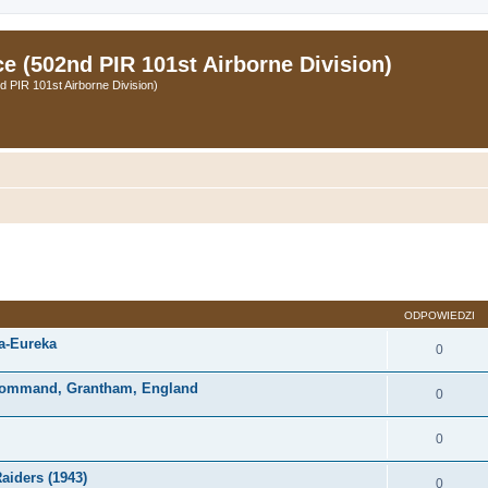
 (502nd PIR 101st Airborne Division)
PIR 101st Airborne Division)
zukiwanie zaawansowane
ODPOWIEDZI
a-Eureka
0
r Command, Grantham, England
0
0
aiders (1943)
0