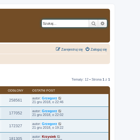
Szukaj
Wyszukiwanie z
Zarejestruj się
Zaloguj się
Tematy: 12 • Strona
1
z
1
ODSŁONY
OSTATNI POST
autor:
Grzegorz
258561
21 gru 2018, o 22:46
autor:
Grzegorz
177052
21 gru 2018, o 22:02
autor:
Grzegorz
172327
21 gru 2018, o 19:22
autor:
Krzysiek
181305