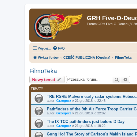
GRH Five-O-Deuce
Forum GRH Five-O-Deuce (502nd 
Więcej…
FAQ
Wykaz forów
CZĘŚĆ PUBLICZNA [Ogólna]
FilmoTeka
FilmoTeka
Szukaj
Wys
Nowy temat
TEMATY
TRE RSRE Malvern early radar systems Rebecc
autor:
Grzegorz
»
21 gru 2018, o 22:46
Pathfinders of the 9th Air Force Troop Carrie
autor:
Grzegorz
»
21 gru 2018, o 22:02
The IX TCC pathfinders just before D-Day
autor:
Grzegorz
»
21 gru 2018, o 19:22
Gung Ho! The Story of Carlson's Makin Island R