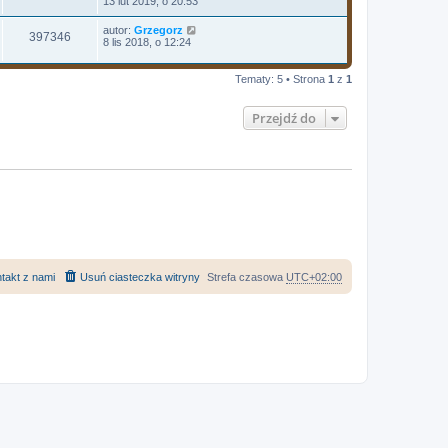
13 lut 2019, o 20:53
autor:
Grzegorz
397346
8 lis 2018, o 12:24
Tematy: 5 • Strona
1
z
1
Przejdź do
takt z nami
Usuń ciasteczka witryny
Strefa czasowa
UTC+02:00