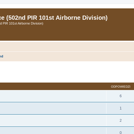
 (502nd PIR 101st Airborne Division)
PIR 101st Airborne Division)
nd
zukiwanie zaawansowane
ODPOWIEDZI
6
1
2
0