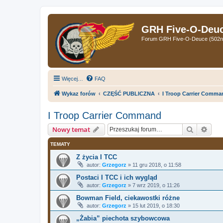
GRH Five-O-Deuce
Forum GRH Five-O-Deuce (502nd 
Więcej…
FAQ
Wykaz forów
CZĘŚĆ PUBLICZNA
I Troop Carrier Comma
I Troop Carrier Command
Szukaj
Wys
Nowy temat
TEMATY
Z życia I TCC
autor:
Grzegorz
»
11 gru 2018, o 11:58
Postaci I TCC i ich wygląd
autor:
Grzegorz
»
7 wrz 2019, o 11:26
Bowman Field, ciekawostki różne
autor:
Grzegorz
»
15 lut 2019, o 18:30
„Żabia” piechota szybowcowa