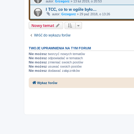
autor:
Grzegorz
»
13 lut 2019, o 20:53
I TCC, co to w ogóle było…
autor:
Grzegorz
»
29 paź 2018, o 13:26
Nowy temat
Wróć do wykazu forów
TWOJE UPRAWNIENIA NA TYM FORUM
Nie możesz
tworzyć nowych tematów
Nie możesz
odpowiadać w tematach
Nie możesz
zmieniać swoich postów
Nie możesz
usuwać swoich postów
Nie możesz
dodawać załączników
Wykaz forów