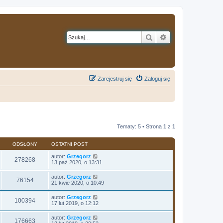
Szukaj
Wyszukiwanie z
Zarejestruj się
Zaloguj się
Tematy: 5 • Strona
1
z
1
ODSŁONY
OSTATNI POST
autor:
Grzegorz
278268
13 paź 2020, o 13:31
autor:
Grzegorz
76154
21 kwie 2020, o 10:49
autor:
Grzegorz
100394
17 lut 2019, o 12:12
autor:
Grzegorz
176663