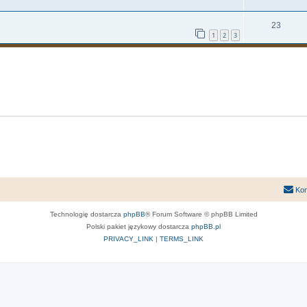
23
1
2
3
Kon
Technologię dostarcza
phpBB
® Forum Software © phpBB Limited
Polski pakiet językowy dostarcza
phpBB.pl
PRIVACY_LINK
|
TERMS_LINK