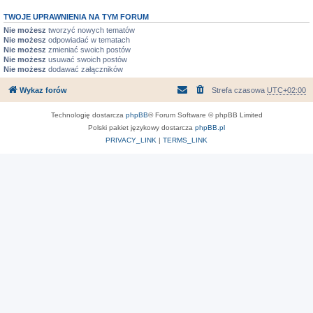
TWOJE UPRAWNIENIA NA TYM FORUM
Nie możesz
tworzyć nowych tematów
Nie możesz
odpowiadać w tematach
Nie możesz
zmieniać swoich postów
Nie możesz
usuwać swoich postów
Nie możesz
dodawać załączników
Wykaz forów
Strefa czasowa
UTC+02:00
Technologię dostarcza
phpBB
® Forum Software © phpBB Limited
Polski pakiet językowy dostarcza
phpBB.pl
PRIVACY_LINK
|
TERMS_LINK