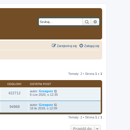
Szukaj
Wyszukiwanie z
Zarejestruj się
Zaloguj się
Tematy: 2 • Strona
1
z
1
ODSŁONY
OSTATNI POST
autor:
Grzegorz
422712
6 cze 2020, o 12:35
autor:
Grzegorz
94968
16 lis 2018, o 12:09
Tematy: 2 • Strona
1
z
1
Przejdź do