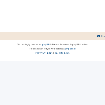
Kon
Technologię dostarcza
phpBB
® Forum Software © phpBB Limited
Polski pakiet językowy dostarcza
phpBB.pl
PRIVACY_LINK
|
TERMS_LINK