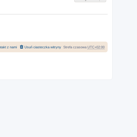
takt z nami
Usuń ciasteczka witryny
Strefa czasowa
UTC+02:00