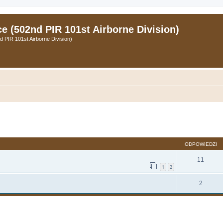
 (502nd PIR 101st Airborne Division)
PIR 101st Airborne Division)
zukiwanie zaawansowane
ODPOWIEDZI
11
1
2
2