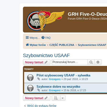
GRH Five-O-Deuce
Forum GRH Five-O-Deuce (502nd 
Więcej…
FAQ
Wykaz forów
CZĘŚĆ PUBLICZNA
Szybownictwo USAAF
Szybownictwo USAAF
Szukaj
Wys
Nowy temat
TEMATY
Pilot szybowcowy USAAF - sylwetka
autor:
Grzegorz
»
29 paź 2018, o 10:23
Szybowce dobre na wszystko
autor:
Grzegorz
»
15 lis 2018, o 17:23
Nowy temat
Wróć do wykazu forów