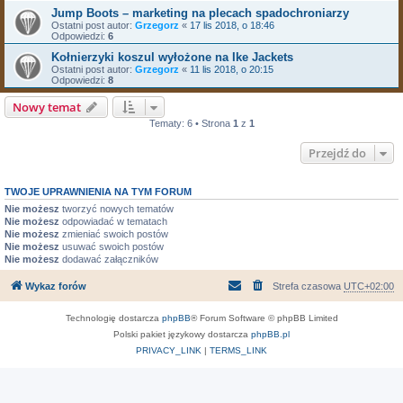
Jump Boots – marketing na plecach spadochroniarzy
Ostatni post autor:
Grzegorz
«
17 lis 2018, o 18:46
Odpowiedzi:
6
Kołnierzyki koszul wyłożone na Ike Jackets
Ostatni post autor:
Grzegorz
«
11 lis 2018, o 20:15
Odpowiedzi:
8
Nowy temat
Tematy: 6 • Strona
1
z
1
Przejdź do
TWOJE UPRAWNIENIA NA TYM FORUM
Nie możesz
tworzyć nowych tematów
Nie możesz
odpowiadać w tematach
Nie możesz
zmieniać swoich postów
Nie możesz
usuwać swoich postów
Nie możesz
dodawać załączników
Wykaz forów
Strefa czasowa
UTC+02:00
Technologię dostarcza
phpBB
® Forum Software © phpBB Limited
Polski pakiet językowy dostarcza
phpBB.pl
PRIVACY_LINK
|
TERMS_LINK