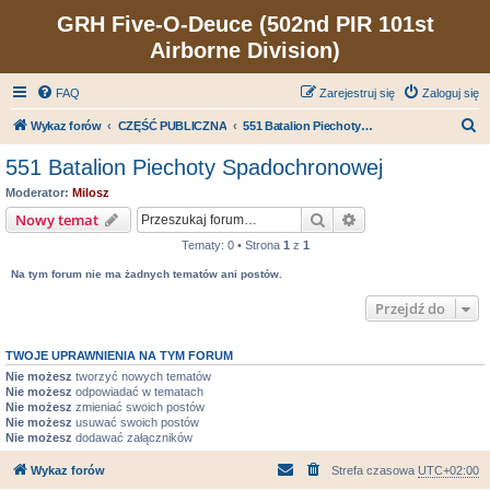
GRH Five-O-Deuce (502nd PIR 101st
Airborne Division)
FAQ
Zarejestruj się
Zaloguj się
S
Wykaz forów
CZĘŚĆ PUBLICZNA
551 Batalion Piechoty Spadochronowej
z
551 Batalion Piechoty Spadochronowej
u
Moderator:
Milosz
k
Szukaj
Wyszukiwanie zaa
Nowy temat
a
Tematy: 0 • Strona
1
z
1
j
Na tym forum nie ma żadnych tematów ani postów.
Przejdź do
TWOJE UPRAWNIENIA NA TYM FORUM
Nie możesz
tworzyć nowych tematów
Nie możesz
odpowiadać w tematach
Nie możesz
zmieniać swoich postów
Nie możesz
usuwać swoich postów
Nie możesz
dodawać załączników
Wykaz forów
Strefa czasowa
UTC+02:00