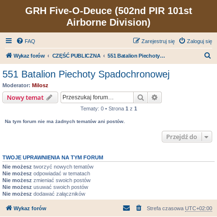
GRH Five-O-Deuce (502nd PIR 101st
Airborne Division)
FAQ
Zarejestruj się
Zaloguj się
S
Wykaz forów
CZĘŚĆ PUBLICZNA
551 Batalion Piechoty Spadochronowej
z
551 Batalion Piechoty Spadochronowej
u
Moderator:
Milosz
k
Szukaj
Wyszukiwanie zaa
Nowy temat
a
Tematy: 0 • Strona
1
z
1
j
Na tym forum nie ma żadnych tematów ani postów.
Przejdź do
TWOJE UPRAWNIENIA NA TYM FORUM
Nie możesz
tworzyć nowych tematów
Nie możesz
odpowiadać w tematach
Nie możesz
zmieniać swoich postów
Nie możesz
usuwać swoich postów
Nie możesz
dodawać załączników
Wykaz forów
Strefa czasowa
UTC+02:00