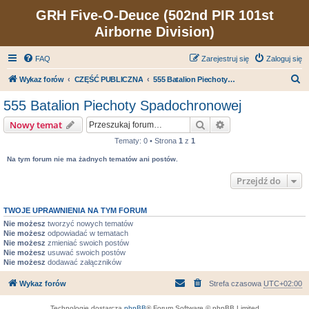
GRH Five-O-Deuce (502nd PIR 101st
Airborne Division)
FAQ
Zarejestruj się
Zaloguj się
S
Wykaz forów
CZĘŚĆ PUBLICZNA
555 Batalion Piechoty Spadochronowej
z
555 Batalion Piechoty Spadochronowej
u
Szukaj
Wyszukiwanie zaa
Nowy temat
k
Tematy: 0 • Strona
1
z
1
a
Na tym forum nie ma żadnych tematów ani postów.
j
Przejdź do
TWOJE UPRAWNIENIA NA TYM FORUM
Nie możesz
tworzyć nowych tematów
Nie możesz
odpowiadać w tematach
Nie możesz
zmieniać swoich postów
Nie możesz
usuwać swoich postów
Nie możesz
dodawać załączników
Wykaz forów
Strefa czasowa
UTC+02:00
Technologię dostarcza
phpBB
® Forum Software © phpBB Limited