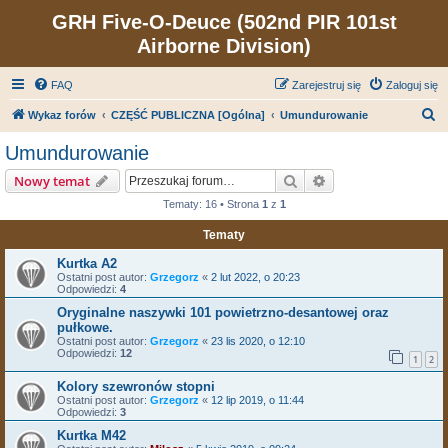
GRH Five-O-Deuce (502nd PIR 101st
Airborne Division)
FAQ
Zarejestruj się
Zaloguj się
S
Wykaz forów
CZĘŚĆ PUBLICZNA [Ogólna]
Umundurowanie
z
Umundurowanie
u
Szukaj
Wyszukiwanie zaa
Nowy temat
k
Tematy: 16 • Strona
1
z
1
a
Tematy
j
Kurtka A2
Ostatni post autor:
Grzegorz
«
2 lut 2022, o 20:23
Odpowiedzi:
4
Oryginalne naszywki 101 powietrzno-desantowej oraz
pułkowe.
Ostatni post autor:
Grzegorz
«
23 lis 2020, o 12:10
Odpowiedzi:
12
1
2
Kolory szewronów stopni
Ostatni post autor:
Grzegorz
«
12 lip 2019, o 11:44
Odpowiedzi:
3
Kurtka M42