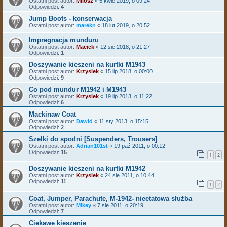
Ostatni post autor:
Milosz
«
5 kwie 2019, o 09:24
Odpowiedzi:
4
Jump Boots - konserwacja
Ostatni post autor:
marekn
«
18 lut 2019, o 20:52
Impregnacja munduru
Ostatni post autor:
Maciek
«
12 sie 2018, o 21:27
Odpowiedzi:
1
Doszywanie kieszeni na kurtki M1943
Ostatni post autor:
Krzysiek
«
15 lip 2018, o 00:00
Odpowiedzi:
9
Co pod mundur M1942 i M1943
Ostatni post autor:
Krzysiek
«
19 lip 2013, o 11:22
Odpowiedzi:
6
Mackinaw Coat
Ostatni post autor:
Dawid
«
11 sty 2013, o 15:15
Odpowiedzi:
2
Szelki do spodni [Suspenders, Trousers]
Ostatni post autor:
Adrian101st
«
19 paź 2011, o 00:12
Odpowiedzi:
15
1
2
Doszywanie kieszeni na kurtki M1942
Ostatni post autor:
Krzysiek
«
24 sie 2011, o 10:44
Odpowiedzi:
11
1
2
Coat, Jumper, Parachute, M-1942- nieetatowa służba
Ostatni post autor:
Mikey
«
7 sie 2011, o 20:19
Odpowiedzi:
7
Ciekawe kieszenie