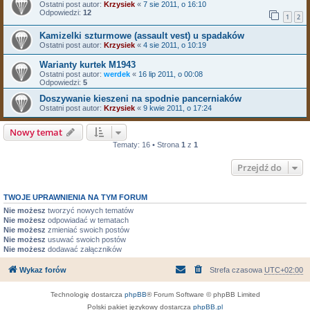
Ostatni post autor:
Krzysiek
«
7 sie 2011, o 16:10
Odpowiedzi:
12
1
2
Kamizelki szturmowe (assault vest) u spadaków
Ostatni post autor:
Krzysiek
«
4 sie 2011, o 10:19
Warianty kurtek M1943
Ostatni post autor:
werdek
«
16 lip 2011, o 00:08
Odpowiedzi:
5
Doszywanie kieszeni na spodnie pancerniaków
Ostatni post autor:
Krzysiek
«
9 kwie 2011, o 17:24
Nowy temat
Tematy: 16 • Strona
1
z
1
Przejdź do
TWOJE UPRAWNIENIA NA TYM FORUM
Nie możesz
tworzyć nowych tematów
Nie możesz
odpowiadać w tematach
Nie możesz
zmieniać swoich postów
Nie możesz
usuwać swoich postów
Nie możesz
dodawać załączników
Wykaz forów
Strefa czasowa
UTC+02:00
Technologię dostarcza
phpBB
® Forum Software © phpBB Limited
Polski pakiet językowy dostarcza
phpBB.pl