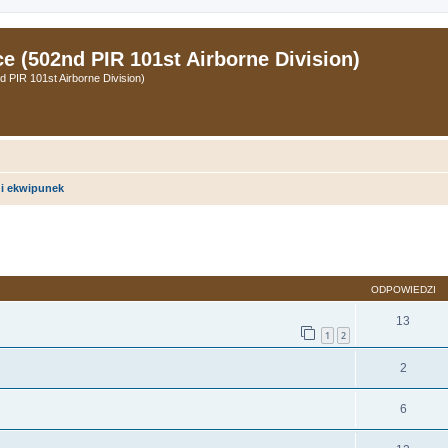
 (502nd PIR 101st Airborne Division)
PIR 101st Airborne Division)
i ekwipunek
zukiwanie zaawansowane
ODPOWIEDZI
13
1
2
2
6