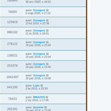
260845
30 wrz 2020, o 18:52
autor:
Grzegorz
76055
5 maja 2020, o 17:22
autor:
Grzegorz
125919
13 lut 2019, o 22:38
autor:
Grzegorz
886162
21 lis 2018, o 18:41
autor:
Grzegorz
278122
19 paź 2018, o 23:29
autor:
Grzegorz
136021
19 paź 2018, o 22:04
autor:
Grzegorz
251078
19 paź 2018, o 19:40
autor:
Grzegorz
1842497
19 paź 2018, o 19:06
autor:
Lanc
641100
2 lut 2015, o 23:39
autor:
BRAZOS
79423
2 sty 2015, o 17:06
autor:
kusmier
265181
24 paź 2014, o 15:08