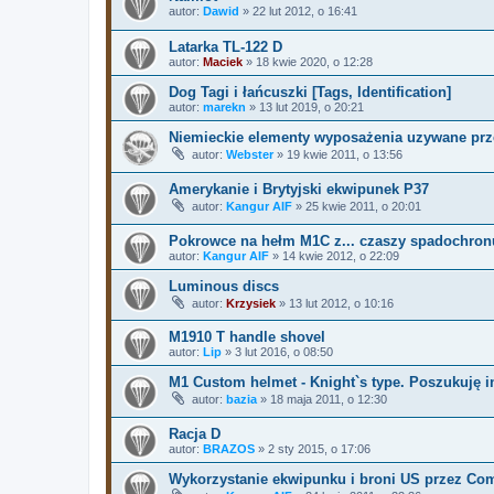
autor:
Dawid
»
22 lut 2012, o 16:41
Latarka TL-122 D
autor:
Maciek
»
18 kwie 2020, o 12:28
Dog Tagi i łańcuszki [Tags, Identification]
autor:
marekn
»
13 lut 2019, o 20:21
Niemieckie elementy wyposażenia uzywane pr
autor:
Webster
»
19 kwie 2011, o 13:56
Amerykanie i Brytyjski ekwipunek P37
autor:
Kangur AIF
»
25 kwie 2011, o 20:01
Pokrowce na hełm M1C z... czaszy spadochron
autor:
Kangur AIF
»
14 kwie 2012, o 22:09
Luminous discs
autor:
Krzysiek
»
13 lut 2012, o 10:16
M1910 T handle shovel
autor:
Lip
»
3 lut 2016, o 08:50
M1 Custom helmet - Knight`s type. Poszukuję i
autor:
bazia
»
18 maja 2011, o 12:30
Racja D
autor:
BRAZOS
»
2 sty 2015, o 17:06
Wykorzystanie ekwipunku i broni US przez C