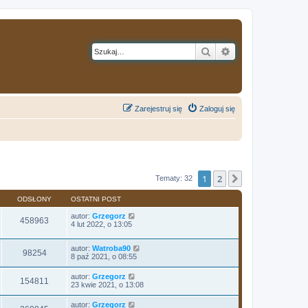
Szukaj
Wyszukiwanie z
Zarejestruj się
Zaloguj się
1
2
Następna
Tematy: 32
ODSŁONY
OSTATNI POST
autor:
Grzegorz
458963
4 lut 2022, o 13:05
autor:
Watroba90
98254
8 paź 2021, o 08:55
autor:
Grzegorz
154811
23 kwie 2021, o 13:08
autor:
Grzegorz