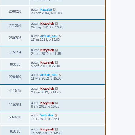
autor:
Kaczka
268028
23 paź 2014, o 16:03
autor:
Krzysiek
221356
24 maja 2013, o 13:43
autor:
arthur_szu
260706
17 lut 2013, o 23:08
autor:
Krzysiek
115154
24 gru 2012, o 11:35
autor:
Krzysiek
86655
5 paź 2012, o 22:10
autor:
arthur_szu
228480
11 wrz 2012, o 15:00
autor:
Krzysiek
411575
28 sie 2012, o 14:45
autor:
Krzysiek
110284
8 sty 2012, o 16:01
autor:
Webster
604920
14 lis 2011, o 19:54
autor:
Krzysiek
81638
14 paź 2011, o 13:39