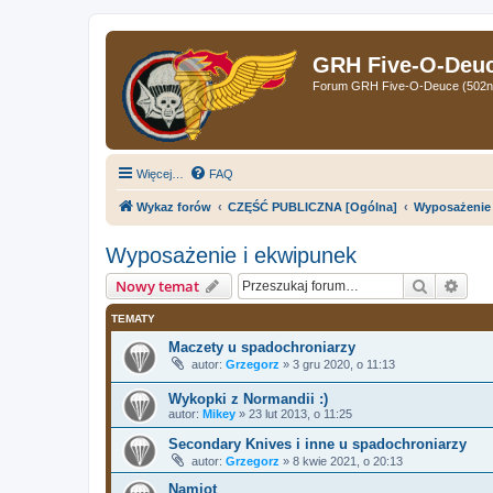
GRH Five-O-Deuce
Forum GRH Five-O-Deuce (502nd 
Więcej…
FAQ
Wykaz forów
CZĘŚĆ PUBLICZNA [Ogólna]
Wyposażenie 
Wyposażenie i ekwipunek
Szukaj
Wys
Nowy temat
TEMATY
Maczety u spadochroniarzy
autor:
Grzegorz
»
3 gru 2020, o 11:13
Wykopki z Normandii :)
autor:
Mikey
»
23 lut 2013, o 11:25
Secondary Knives i inne u spadochroniarzy
autor:
Grzegorz
»
8 kwie 2021, o 20:13
Namiot