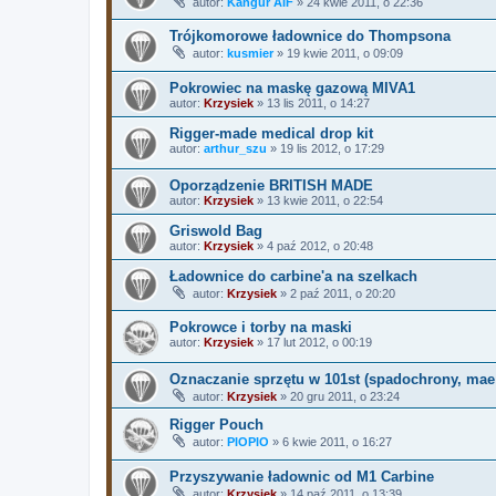
autor:
Kangur AIF
»
24 kwie 2011, o 22:36
Trójkomorowe ładownice do Thompsona
autor:
kusmier
»
19 kwie 2011, o 09:09
Pokrowiec na maskę gazową MIVA1
autor:
Krzysiek
»
13 lis 2011, o 14:27
Rigger-made medical drop kit
autor:
arthur_szu
»
19 lis 2012, o 17:29
Oporządzenie BRITISH MADE
autor:
Krzysiek
»
13 kwie 2011, o 22:54
Griswold Bag
autor:
Krzysiek
»
4 paź 2012, o 20:48
Ładownice do carbine'a na szelkach
autor:
Krzysiek
»
2 paź 2011, o 20:20
Pokrowce i torby na maski
autor:
Krzysiek
»
17 lut 2012, o 00:19
Oznaczanie sprzętu w 101st (spadochrony, mae 
autor:
Krzysiek
»
20 gru 2011, o 23:24
Rigger Pouch
autor:
PIOPIO
»
6 kwie 2011, o 16:27
Przyszywanie ładownic od M1 Carbine
autor:
Krzysiek
»
14 paź 2011, o 13:39