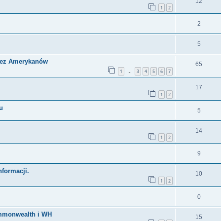
12
1
2
2
5
zez Amerykanów
65
1
3
4
5
6
7
…
17
1
2
u
5
14
1
2
9
nformacji.
10
1
2
0
ommonwealth i WH
15