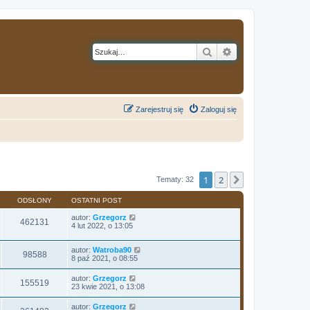
Szukaj
Wyszukiwanie z
Zarejestruj się
Zaloguj się
1
2
Następna
Tematy: 32
ODSŁONY
OSTATNI POST
autor:
Grzegorz
462131
4 lut 2022, o 13:05
autor:
Watroba90
98588
8 paź 2021, o 08:55
autor:
Grzegorz
155519
23 kwie 2021, o 13:08
autor:
Grzegorz