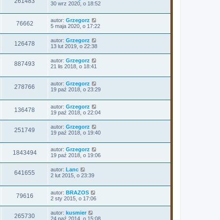
261483
30 wrz 2020, o 18:52
autor:
Grzegorz
76662
5 maja 2020, o 17:22
autor:
Grzegorz
126478
13 lut 2019, o 22:38
autor:
Grzegorz
887493
21 lis 2018, o 18:41
autor:
Grzegorz
278766
19 paź 2018, o 23:29
autor:
Grzegorz
136478
19 paź 2018, o 22:04
autor:
Grzegorz
251749
19 paź 2018, o 19:40
autor:
Grzegorz
1843494
19 paź 2018, o 19:06
autor:
Lanc
641655
2 lut 2015, o 23:39
autor:
BRAZOS
79616
2 sty 2015, o 17:06
autor:
kusmier
265730
24 paź 2014, o 15:08