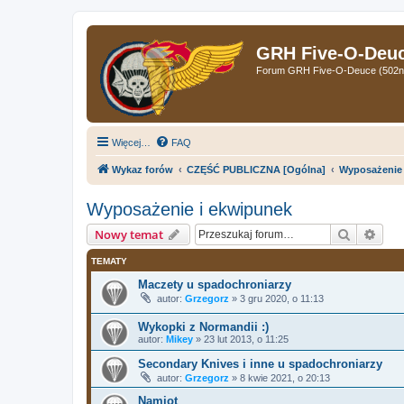
GRH Five-O-Deuce
Forum GRH Five-O-Deuce (502nd 
Więcej…
FAQ
Wykaz forów
CZĘŚĆ PUBLICZNA [Ogólna]
Wyposażenie 
Wyposażenie i ekwipunek
Szukaj
Wys
Nowy temat
TEMATY
Maczety u spadochroniarzy
autor:
Grzegorz
»
3 gru 2020, o 11:13
Wykopki z Normandii :)
autor:
Mikey
»
23 lut 2013, o 11:25
Secondary Knives i inne u spadochroniarzy
autor:
Grzegorz
»
8 kwie 2021, o 20:13
Namiot