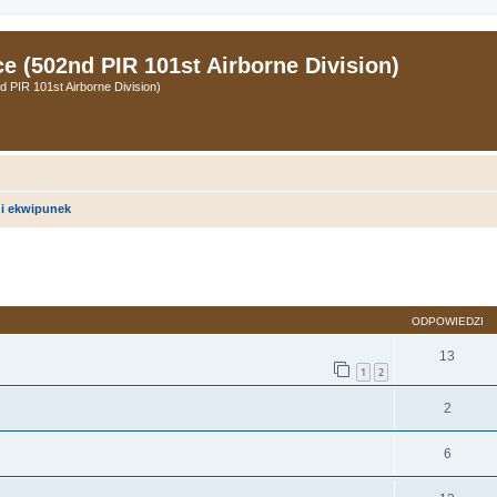
 (502nd PIR 101st Airborne Division)
PIR 101st Airborne Division)
i ekwipunek
zukiwanie zaawansowane
ODPOWIEDZI
13
1
2
2
6