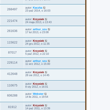
autor:
Kaczka
268497
23 paź 2014, o 16:03
autor:
Krzysiek
221474
24 maja 2013, o 13:43
autor:
arthur_szu
261636
17 lut 2013, o 23:08
autor:
Krzysiek
115622
24 gru 2012, o 11:35
autor:
Krzysiek
87017
5 paź 2012, o 22:10
autor:
arthur_szu
229114
11 wrz 2012, o 15:00
autor:
Krzysiek
412648
28 sie 2012, o 14:45
autor:
Krzysiek
110675
8 sty 2012, o 16:01
autor:
Webster
606288
14 lis 2011, o 19:54
autor:
Krzysiek
81912
14 paź 2011, o 13:39