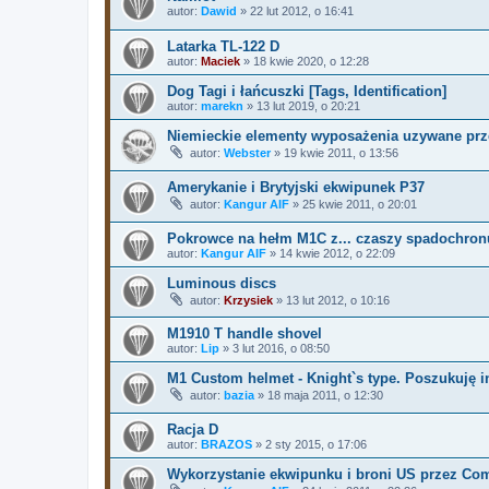
autor:
Dawid
»
22 lut 2012, o 16:41
Latarka TL-122 D
autor:
Maciek
»
18 kwie 2020, o 12:28
Dog Tagi i łańcuszki [Tags, Identification]
autor:
marekn
»
13 lut 2019, o 20:21
Niemieckie elementy wyposażenia uzywane pr
autor:
Webster
»
19 kwie 2011, o 13:56
Amerykanie i Brytyjski ekwipunek P37
autor:
Kangur AIF
»
25 kwie 2011, o 20:01
Pokrowce na hełm M1C z... czaszy spadochron
autor:
Kangur AIF
»
14 kwie 2012, o 22:09
Luminous discs
autor:
Krzysiek
»
13 lut 2012, o 10:16
M1910 T handle shovel
autor:
Lip
»
3 lut 2016, o 08:50
M1 Custom helmet - Knight`s type. Poszukuję i
autor:
bazia
»
18 maja 2011, o 12:30
Racja D
autor:
BRAZOS
»
2 sty 2015, o 17:06
Wykorzystanie ekwipunku i broni US przez C