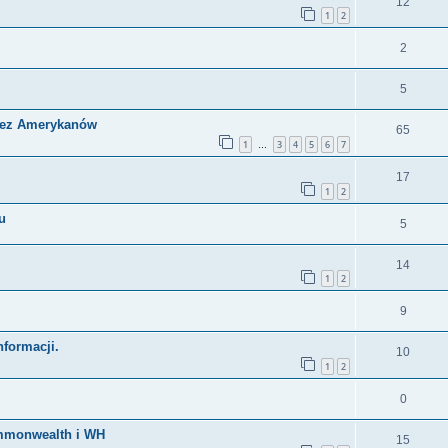
12
1
2
2
5
zez Amerykanów
65
1
3
4
5
6
7
…
17
1
2
u
5
14
1
2
9
nformacji.
10
1
2
0
ommonwealth i WH
15