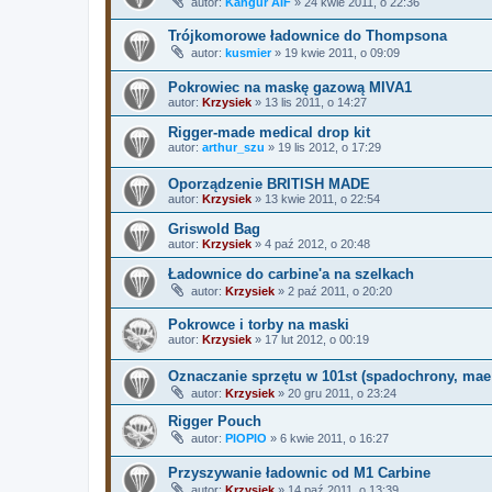
autor:
Kangur AIF
»
24 kwie 2011, o 22:36
Trójkomorowe ładownice do Thompsona
autor:
kusmier
»
19 kwie 2011, o 09:09
Pokrowiec na maskę gazową MIVA1
autor:
Krzysiek
»
13 lis 2011, o 14:27
Rigger-made medical drop kit
autor:
arthur_szu
»
19 lis 2012, o 17:29
Oporządzenie BRITISH MADE
autor:
Krzysiek
»
13 kwie 2011, o 22:54
Griswold Bag
autor:
Krzysiek
»
4 paź 2012, o 20:48
Ładownice do carbine'a na szelkach
autor:
Krzysiek
»
2 paź 2011, o 20:20
Pokrowce i torby na maski
autor:
Krzysiek
»
17 lut 2012, o 00:19
Oznaczanie sprzętu w 101st (spadochrony, mae 
autor:
Krzysiek
»
20 gru 2011, o 23:24
Rigger Pouch
autor:
PIOPIO
»
6 kwie 2011, o 16:27
Przyszywanie ładownic od M1 Carbine
autor:
Krzysiek
»
14 paź 2011, o 13:39