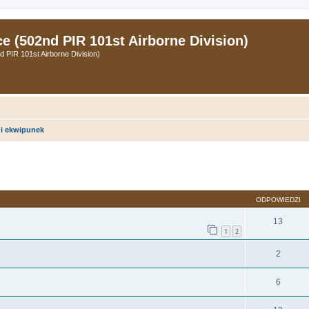
 (502nd PIR 101st Airborne Division)
PIR 101st Airborne Division)
i ekwipunek
zukiwanie zaawansowane
ODPOWIEDZI
13
1
2
2
6