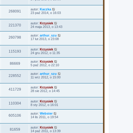
autor:
Kaczka
268091
23 paź 2014, o 16:03
autor:
Krzysiek
221370
24 maja 2013, o 13:43
autor:
arthur_szu
260798
17 lut 2013, o 23:08
autor:
Krzysiek
115193
24 gru 2012, o 11:35
autor:
Krzysiek
86669
5 paź 2012, o 22:10
autor:
arthur_szu
228552
11 wrz 2012, o 15:00
autor:
Krzysiek
411729
28 sie 2012, o 14:45
autor:
Krzysiek
110304
8 sty 2012, o 16:01
autor:
Webster
605106
14 lis 2011, o 19:54
autor:
Krzysiek
81659
14 paź 2011, o 13:39