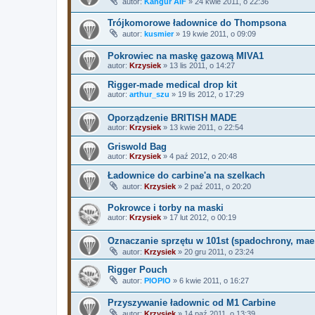
autor:
Kangur AIF
»
24 kwie 2011, o 22:36
Trójkomorowe ładownice do Thompsona
autor:
kusmier
»
19 kwie 2011, o 09:09
Pokrowiec na maskę gazową MIVA1
autor:
Krzysiek
»
13 lis 2011, o 14:27
Rigger-made medical drop kit
autor:
arthur_szu
»
19 lis 2012, o 17:29
Oporządzenie BRITISH MADE
autor:
Krzysiek
»
13 kwie 2011, o 22:54
Griswold Bag
autor:
Krzysiek
»
4 paź 2012, o 20:48
Ładownice do carbine'a na szelkach
autor:
Krzysiek
»
2 paź 2011, o 20:20
Pokrowce i torby na maski
autor:
Krzysiek
»
17 lut 2012, o 00:19
Oznaczanie sprzętu w 101st (spadochrony, mae 
autor:
Krzysiek
»
20 gru 2011, o 23:24
Rigger Pouch
autor:
PIOPIO
»
6 kwie 2011, o 16:27
Przyszywanie ładownic od M1 Carbine
autor:
Krzysiek
»
14 paź 2011, o 13:39