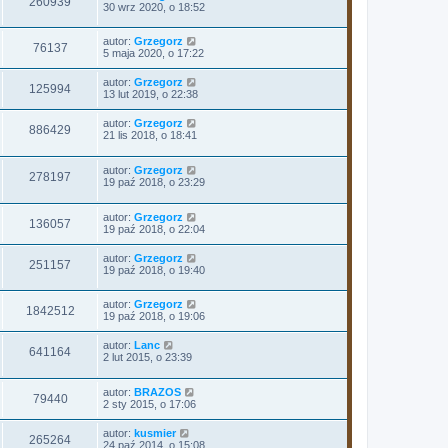
260939
30 wrz 2020, o 18:52
autor:
Grzegorz
76137
5 maja 2020, o 17:22
autor:
Grzegorz
125994
13 lut 2019, o 22:38
autor:
Grzegorz
886429
21 lis 2018, o 18:41
autor:
Grzegorz
278197
19 paź 2018, o 23:29
autor:
Grzegorz
136057
19 paź 2018, o 22:04
autor:
Grzegorz
251157
19 paź 2018, o 19:40
autor:
Grzegorz
1842512
19 paź 2018, o 19:06
autor:
Lanc
641164
2 lut 2015, o 23:39
autor:
BRAZOS
79440
2 sty 2015, o 17:06
autor:
kusmier
265264
24 paź 2014, o 15:08