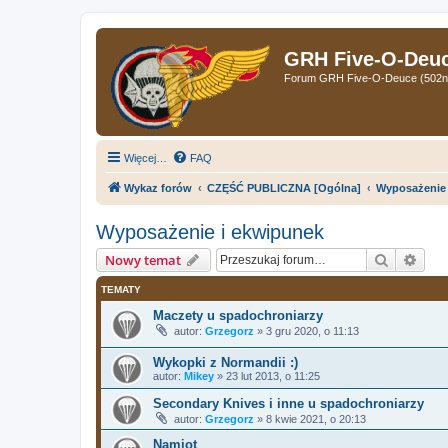
GRH Five-O-Deuce
Forum GRH Five-O-Deuce (502nd 
Więcej…
FAQ
Wykaz forów
CZĘŚĆ PUBLICZNA [Ogólna]
Wyposażenie 
Wyposażenie i ekwipunek
Szukaj
Wys
Nowy temat
TEMATY
Maczety u spadochroniarzy
autor:
Grzegorz
»
3 gru 2020, o 11:13
Wykopki z Normandii :)
autor:
Mikey
»
23 lut 2013, o 11:25
Secondary Knives i inne u spadochroniarzy
autor:
Grzegorz
»
8 kwie 2021, o 20:13
Namiot