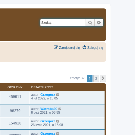
Szukaj
Wyszukiwanie z
Zarejestruj się
Zaloguj się
1
2
Następna
Tematy: 32
ODSŁONY
OSTATNI POST
autor:
Grzegorz
459911
4 lut 2022, o 13:05
autor:
Watroba90
98279
8 paź 2021, o 08:55
autor:
Grzegorz
154928
23 kwie 2021, o 13:08
autor:
Grzegorz