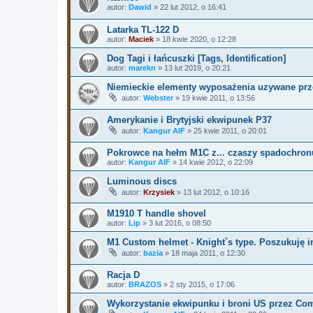
autor:
Dawid
»
22 lut 2012, o 16:41
Latarka TL-122 D
autor:
Maciek
»
18 kwie 2020, o 12:28
Dog Tagi i łańcuszki [Tags, Identification]
autor:
marekn
»
13 lut 2019, o 20:21
Niemieckie elementy wyposażenia uzywane pr
autor:
Webster
»
19 kwie 2011, o 13:56
Amerykanie i Brytyjski ekwipunek P37
autor:
Kangur AIF
»
25 kwie 2011, o 20:01
Pokrowce na hełm M1C z... czaszy spadochron
autor:
Kangur AIF
»
14 kwie 2012, o 22:09
Luminous discs
autor:
Krzysiek
»
13 lut 2012, o 10:16
M1910 T handle shovel
autor:
Lip
»
3 lut 2016, o 08:50
M1 Custom helmet - Knight`s type. Poszukuję i
autor:
bazia
»
18 maja 2011, o 12:30
Racja D
autor:
BRAZOS
»
2 sty 2015, o 17:06
Wykorzystanie ekwipunku i broni US przez C