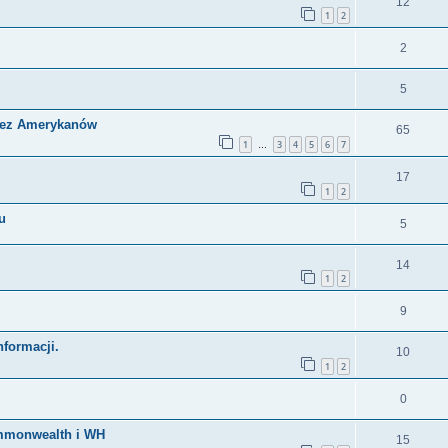
12
1
2
2
5
zez Amerykanów
65
1
3
4
5
6
7
…
17
1
2
u
5
14
1
2
9
nformacji.
10
1
2
0
ommonwealth i WH
15