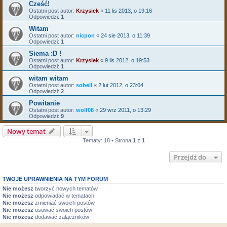
Cześć!
Ostatni post autor:
Krzysiek
«
11 lis 2013, o 19:16
Odpowiedzi:
1
Witam
Ostatni post autor:
nicpon
«
24 sie 2013, o 11:39
Odpowiedzi:
1
Siema :D !
Ostatni post autor:
Krzysiek
«
9 lis 2012, o 19:53
Odpowiedzi:
1
witam witam
Ostatni post autor:
sobell
«
2 lut 2012, o 23:04
Odpowiedzi:
2
Powitanie
Ostatni post autor:
wolf08
«
29 wrz 2011, o 13:29
Odpowiedzi:
9
Nowy temat
Tematy: 18 • Strona
1
z
1
Przejdź do
TWOJE UPRAWNIENIA NA TYM FORUM
Nie możesz
tworzyć nowych tematów
Nie możesz
odpowiadać w tematach
Nie możesz
zmieniać swoich postów
Nie możesz
usuwać swoich postów
Nie możesz
dodawać załączników