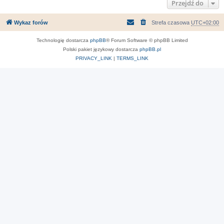
Przejdź do
Wykaz forów
Strefa czasowa
UTC+02:00
Technologię dostarcza
phpBB
® Forum Software © phpBB Limited
Polski pakiet językowy dostarcza
phpBB.pl
PRIVACY_LINK
|
TERMS_LINK