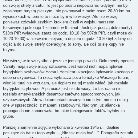
od swojej strefy zrzutu. To jest po prostu niepoważne. Gdybym nie był
zapalonym turystą pieszym i nie pokonywał z moim psem 20-30 km na
wycieczkach w terenie to może bym w to wierzył. Ale nie wierzę,
ponieważ człowiek szybkim krokiem (czyli w wojsku marszem
forsownym) pokonuje 1 kilometr w 9 minut. Jeśli (jak podają dokumenty)
513th PIR wylądował zaraz po godz. 10.10 (po 507th PIR, czyli może ok.
10.20-10.30) w nieswoim miejscu, a dopiero o godz. 13.30 był zdolny do
dojścia do swojej strefy operacyjnej to sorry, ale coś tu się kupy nie
trzyma.
Nie wierzę w to wszystko z jeszcze jednego powodu. Dokumenty operacji
Varsity mają swoje mapy sztabowe. Jest wśród nich mapa lądowań
brytyjskich szybowców Horsa i Hamilcar ukazująca lądowania każdego z
osobna szybowca. Ta rzecz wykracza poza tematykę Waszego forum,
więc jej tutaj nie wrzucam, ale dopiero na tej mapie widać, jak rozsiało
brytyjskie szybowce. A przecież jest nie do wiary, że tak samo nie
rozsiało amerykańskich desantów zarówno spadochronowych, jak i
szybowcowych. Ale w dokumentach pisanych nic o tym nie ma i stoją
one w sprzeczności z mapami sztabowymi. Nad tym już aliancka
propaganda nie zapanowała, bo takie tuningowanie faktów byłoby za
grube.
Poniżej znamienne zdjęcie wykonane 2 kwietnia 1945 r. i idealnie
pasujące do tytułu tego wątku – „Nie tak miało być…”. Fotografia została