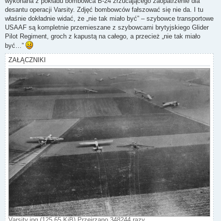
wykonana z pokładu bombowca B-24 zrzucającego zaopatrzenie dla
desantu operacji Varsity. Zdjęć bombowców fałszować się nie da. I tu
właśnie dokładnie widać, że „nie tak miało być” – szybowce transportowe
USAAF są kompletnie przemieszane z szybowcami brytyjskiego Glider
Pilot Regiment, groch z kapustą na całego, a przecież „nie tak miało
być…”
ZAŁĄCZNIKI
Varsity.jpg (125.65 KiB) Przejrzano 348244 razy