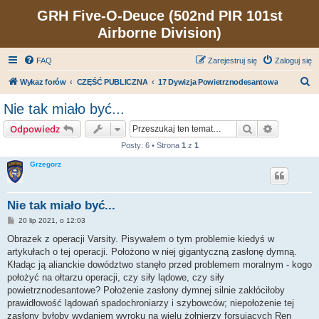
GRH Five-O-Deuce (502nd PIR 101st
Airborne Division)
FAQ
Zarejestruj się
Zaloguj się
S
Wykaz forów
CZĘŚĆ PUBLICZNA
17 Dywizja Powietrznodesantowa
z
Nie tak miało być...
u
Szukaj
Wyszukiw
Odpowiedz
k
Posty: 6 • Strona
1
z
1
a
Grzegorz
j
Nie tak miało być...
P
20 lip 2021, o 12:03
o
s
Obrazek z operacji Varsity. Pisywałem o tym problemie kiedyś w
t
artykułach o tej operacji. Położono w niej gigantyczną zasłonę dymną.
Kładąc ją alianckie dowództwo stanęło przed problemem moralnym - kogo
położyć na ołtarzu operacji, czy siły lądowe, czy siły
powietrznodesantowe? Położenie zasłony dymnej silnie zakłóciłoby
prawidłowość lądowań spadochroniarzy i szybowców; niepołożenie tej
zasłony byłoby wydaniem wyroku na wielu żołnierzy forsujących Ren