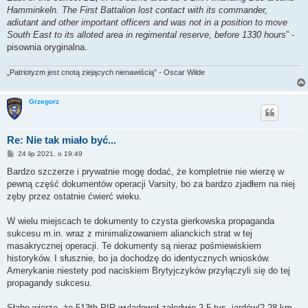
Hamminkeln. The First Battalion lost contact with its commander,
adiutant and other important officers and was not in a position to move
South East to its alloted area in regimental reserve, before 1330 hours
” -
pisownia oryginalna.
„Patriotyzm jest cnotą ziejących nienawiścią” - Oscar Wilde
Grzegorz
Re: Nie tak miało być...
P
24 lip 2021, o 19:49
o
s
Bardzo szczerze i prywatnie mogę dodać, że kompletnie nie wierzę w
t
pewną część dokumentów operacji Varsity, bo za bardzo zjadłem na niej
zęby przez ostatnie ćwierć wieku.
W wielu miejscach te dokumenty to czysta gierkowska propaganda
sukcesu m.in. wraz z minimalizowaniem alianckich strat w tej
masakrycznej operacji. Te dokumenty są nieraz pośmiewiskiem
historyków. I słusznie, bo ja dochodzę do identycznych wniosków.
Amerykanie niestety pod naciskiem Brytyjczyków przyłączyli się do tej
propagandy sukcesu.
Słabo wierzę, że 513th PIR wylądował zaledwie 2,5 tys. jardów/2,28 km