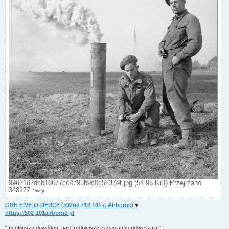
9962162dcb16677cc4793b9c0c5237ef.jpg (54.95 KiB) Przejrzano
348277 razy
GRH FIVE-O-DEUCE (502nd PIR 101st Airborne)
♥
https://502-101airborne.pl
"Im głupszy dowódca, tym trudniejsze zadania mu powierzają."