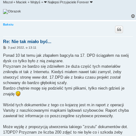
Miszoł + Maciek + Wojtyś = ❤ Najlepsi Przyjaciele Forever ❤
Baksiu
Re: Nie tak miało być...
P
3 paź 2022, o 13:11
o
s
Ponad 10 lat temu jak złapałem bagcyla na 17. DPD ściągałem na swój
t
dysk co tylko było z nią związane.
Przyznam że bardzo się zdziwiłem że duża część tych materiałów
zniknęła ot tak z Internetu. Kiedyś miałem nawet taki zamysł, żeby
stworzyć stronę www dot. 17.DPD ale z braku czasu projekt został
schowany do bardzo głębokiej szafy.
Bardzo chętnie mogę się podzielić tymi plikami, tylko niech gdzieś je
znajdę
Wśród tych dokumentów z tego co kojarzę jest m.in raport z operacji
Varsity z naszkicowanymi mapkami lądowań szybowców. Raport chyba
zawierał też informacje co poszczególne szybowce przewoziły.
Może wyjdę z propozycją utworzenia takiego "zrzutu" dokumentów dot.
17DPD? Przyznam że liczba 200 zdjęć to nie byle co i szkoda żeby