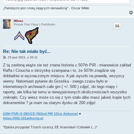
„Patriotyzm jest cnotą ziejących nienawiścią” - Oscar Wilde
Milosz
Private First Class | Pathfinder
Re: Nie tak miało być...
P
23 paź 2021, o 20:11
o
s
Z tą zasłoną wiąże sie też znana historia z 507th PIR - mianowicie zakład
t
Raffa i Croucha o skrzynkę szampana i to, że 507th znajdzie się
dokładnie w wyznaczonym miejscu. A jak wyszło na prawdę, wszyscy
wiemy. Natomiast pytanie do Grześka - swego czasu było w
internetowych archiwach całe gro ( +/- 500 ) zdjęć, do tego mapy i
raporty, ale kilka lat temu w niewyjaśnionych okolicznościach wszystko
zniknęło. Czy wiesz może co się z tym stało albo masz jakieś kopie tych
dokumentów ? ja mam na starym dysku ok 200 zdjęć
GRH FIVE-O-DEUCE (502nd PIR 101st Airborne)
♥
https://502-101airborne.pl
"Epicka przygoda! Trzech rycerzy, Elf, Krasnolud i Człowiek (...)"