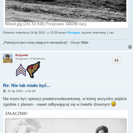
Wesel.jpg (241.53 KiB) Przejrzano 348286 razy
Ostatnio zmieniony 24 lip 2021, o 15:59 przez
Grzegorz
, łącznie zmieniany 1 raz.
„Patriotyzm jest cnotą ziejących nienawiścią” - Oscar Wilde
Krzysiek
Sergeant | Pathfinder
Re: Nie tak miało być...
P
21 lip 2021, o 21:05
o
s
Nie może być operacji powietrznodesantowej, w której wszystko pójdzie
t
zgodnie z planem - nawet odbywającej się w świetle dziennym
ZAŁĄCZNIKI