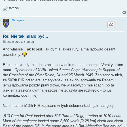
Grzegorz
Re: Nie tak miało być...
P
24 lip 2021, o 18:28
o
s
Ano właśnie. Tak to jest, jak dymią jakieś rury, a ma lądować desant
t
powietrzny.
Efekt jest wtedy taki, jak zapisano w dokumentach operacji Varsity, które
mam -
Operations of XVIII United States Corps (Airborne) in Support of
the Crossing of the River Rhine, 24 and 25 March 1945
. Zapisano w nich,
że 507th PIR przecierał amerykański szlak do lądowania za Renem i
jemu lądowania poszły prawidłowo, we właściwych miejscach (bo ta
piekielna zasłona dymna jeszcze nie zdążyła się rozkręcić - to już
komentarz ode mnie).
Natomiast o 513th PIR zapisano w tych dokumentach, jak następuje:
„
513 Para Inf Regt landed after 507 Para Inf Regt, starting at 1010 hours.
Most of the regiment landed some 2,500 yards [2,28 km] North and North
East of the correct DZ, in the same area as 6 Brit Airlanding Bde around