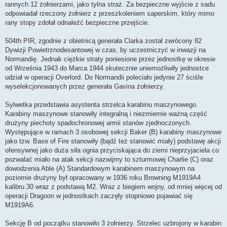
rannych 12 żołnierzami, jako tylna straż. Za bezpieczne wyjście z sadu
odpowiadał rzeczony żołnierz z przeszkoleniem saperskim, który mimo
rany stopy zdołał odnaleźć bezpieczne przejście.
504th PIR, zgodnie z obietnicą generała Clarka został zwrócony 82
Dywizji Powietrznodesantowej w czas, by uczestniczyć w inwazji na
Normandię. Jednak ciężkie straty poniesione przez jednostkę w okresie
od Września 1943 do Marca 1944 skutecznie uniemożliwiły jednostce
udział w operacji Overlord. Do Normandii poleciało jedynie 27 ściśle
wyselekcjonowanych przez generała Gavina żołnierzy.
Sylwetka przedstawia asystenta strzelca karabinu maszynowego.
Karabiny maszynowe stanowiły integralną i niezmiernie ważną część
drużyny piechoty spadochronowej armii stanów zjednoczonych.
Występujące w ramach 3 osobowej sekcji Baker (B) karabiny maszynowe
jako tzw. Base of Fire stanowiły (bądź też stanowić miały) podstawę akcji
ofensywnej jako duża siła ognia przyciskająca do ziemi nieprzyjaciela co
pozwalać miało na atak sekcji nazwijmy to szturmowej Charlie (C) oraz
dowodzenia Able (A) Standardowym karabinem maszynowym na
poziomie drużyny był opracowany w 1936 roku Browning M1919A4
kalibru.30 wraz z podstawą M2. Wraz z biegiem wojny, od mniej więcej od
operacji Dragoon w jednostkach zaczęły stopniowo pojawiać się
M1919A6.
Sekcję B od początku stanowiło 3 żołnierzy. Strzelec uzbrojony w karabin