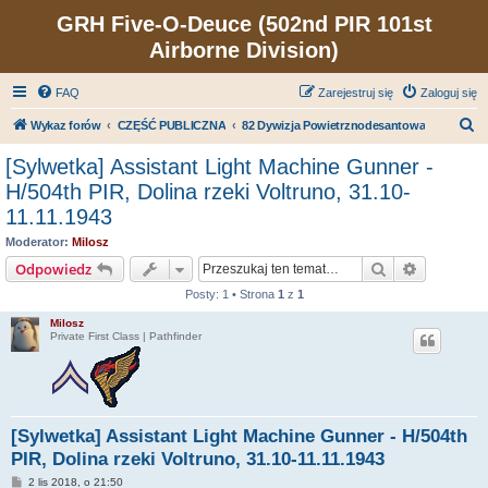
GRH Five-O-Deuce (502nd PIR 101st
Airborne Division)
FAQ
Zarejestruj się
Zaloguj się
S
Wykaz forów
CZĘŚĆ PUBLICZNA
82 Dywizja Powietrznodesantowa
z
[Sylwetka] Assistant Light Machine Gunner -
u
H/504th PIR, Dolina rzeki Voltruno, 31.10-
k
11.11.1943
a
Moderator:
Milosz
j
Szukaj
Wyszukiw
Odpowiedz
Posty: 1 • Strona
1
z
1
Milosz
Private First Class | Pathfinder
[Sylwetka] Assistant Light Machine Gunner - H/504th
PIR, Dolina rzeki Voltruno, 31.10-11.11.1943
P
2 lis 2018, o 21:50