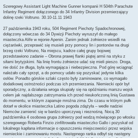
o
s
Szeregowy Assistant Light Machine Gunner kompanii H 504th Parachute
t
Infantry Regiment dołączonego do 34 Infantry Division przemierzający
dolinę rzeki Voltruno. 30.10-11.11 1943
27 października 1943 roku, 504 Regiment Piechoty Spadochronowej,
dołączony wówczas do 34 Dywizji Piechoty wyruszył do małego
miasteczka Alife w rejonie Apenin. Zanim jednak żołnierze wsiedli na
ciężarówki, przeprawić się musieli przy pomocy lin i pontonów na drugi
brzeg rzeki Voltruno, Na miejscu, kadrze całej grupy bojowej
przedstawiono zadanie – Obrona prawej flanki piątej armii na styku z
siłami brytyjskimi. Na linię frontu żołnierze udać się mieli pieszo. Droga,
nie dość że długa, była wymagająca i niebezpieczna. Pod górę wciągnąć
należało cały sprzęt, a do pomocy udało się pozyskać jedynie kilka
osłów. Ponadto górskie szlaki często były zaminowane, co wymagało
dodatkowej ostrożności podczas ich przemierzania. Niemiecki opór był
sporadyczny, a działania wroga skupiały się na opóźnianiu marszu wojsk
celem jak najdalszego zatrzymania ich przed nieukończoną linią Gustawa
do momentu, w którym zapanuje mroźna zima. Do czasu w którym pułk
dotarł w okolice miasteczka Latino pogoda zdążyła – wedle nadziei
Niemców zamienić się w bardzo uporczywą i nieznośną. Nocą 30
października 4 osobowa grupa żołnierzy pod wodzą mówiącego po włosku
szeregowego Roberta Finzio zinfiltrowała miasteczko Gallo i pozyskał od
lokalnego kapłana informacje o opuszczeniu miejscowości przez wojska
niemieckie i zaminowaniu mostu. Następnego ranka odbył się następny