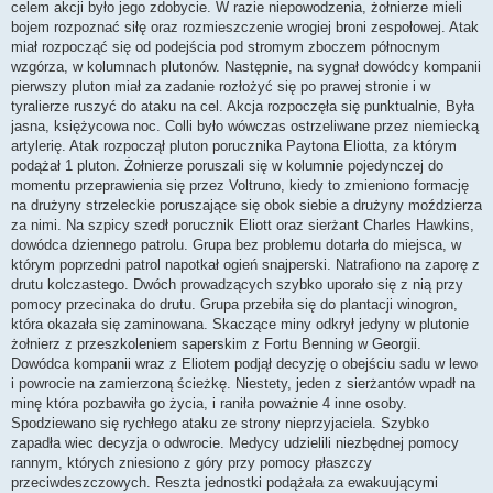
celem akcji było jego zdobycie. W razie niepowodzenia, żołnierze mieli
bojem rozpoznać siłę oraz rozmieszczenie wrogiej broni zespołowej. Atak
miał rozpocząć się od podejścia pod stromym zboczem północnym
wzgórza, w kolumnach plutonów. Następnie, na sygnał dowódcy kompanii
pierwszy pluton miał za zadanie rozłożyć się po prawej stronie i w
tyralierze ruszyć do ataku na cel. Akcja rozpoczęła się punktualnie, Była
jasna, księżycowa noc. Colli było wówczas ostrzeliwane przez niemiecką
artylerię. Atak rozpoczął pluton porucznika Paytona Eliotta, za którym
podążał 1 pluton. Żołnierze poruszali się w kolumnie pojedynczej do
momentu przeprawienia się przez Voltruno, kiedy to zmieniono formację
na drużyny strzeleckie poruszające się obok siebie a drużyny moździerza
za nimi. Na szpicy szedł porucznik Eliott oraz sierżant Charles Hawkins,
dowódca dziennego patrolu. Grupa bez problemu dotarła do miejsca, w
którym poprzedni patrol napotkał ogień snajperski. Natrafiono na zaporę z
drutu kolczastego. Dwóch prowadzących szybko uporało się z nią przy
pomocy przecinaka do drutu. Grupa przebiła się do plantacji winogron,
która okazała się zaminowana. Skaczące miny odkrył jedyny w plutonie
żołnierz z przeszkoleniem saperskim z Fortu Benning w Georgii.
Dowódca kompanii wraz z Eliotem podjął decyzję o obejściu sadu w lewo
i powrocie na zamierzoną ścieżkę. Niestety, jeden z sierżantów wpadł na
minę która pozbawiła go życia, i raniła poważnie 4 inne osoby.
Spodziewano się rychłego ataku ze strony nieprzyjaciela. Szybko
zapadła wiec decyzja o odwrocie. Medycy udzielili niezbędnej pomocy
rannym, których zniesiono z góry przy pomocy płaszczy
przeciwdeszczowych. Reszta jednostki podążała za ewakuującymi