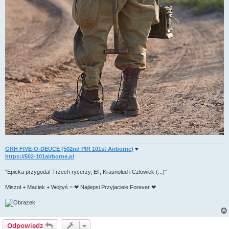
GRH FIVE-O-DEUCE (502nd PIR 101st Airborne)
♥
https://502-101airborne.pl
"Epicka przygoda! Trzech rycerzy, Elf, Krasnolud i Człowiek (...)"
Miszoł + Maciek + Wojtyś = ❤ Najlepsi Przyjaciele Forever ❤
Odpowiedz