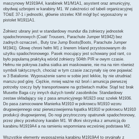
maszynowy M1919A4, karabinek M1/M1A1, asystent oraz amunicyjny,
obydwaj uzbrojeni w karabiny M1. W zależności od tabeli organizacyjnej
TO&E 37-1 i jednostki, głównie strzelec KM mógł być wyposażony w
pistolet M1911A1.
Żołnierz ubrany jest w standardowy mundur dla żołnierzy jednostek
spadochronowych (Coat/ Trousers, Parachute Jumper M1942) bez
żadnych oznaczeń., Buty tzw Jump Boots(Boots, Parachute Jumper
M1941). Głowę chroni hełm M1 z linerem Inland przystosowanym do
użytku spadochronowego. Pasek mocujący jest schowany pod rant, co
było popularną praktyką wśród żołnierzy 504th PIR w owym czasie.
Hełmu nie pokrywa żadna siatka ani maskowanie, nie ma na nim również
symboli taktycznych, chociaż w tym czasie zaczynały się one pojawiać
w 3 Batalionie. Wyposażenie samo w sobie jest lekkie, by nie utrudniać
marszu pod górę. Ciężkie, mniej ważne niż broń i amunicja pierwszej
potrzeby rzeczy były transportowane na grzbietach mułów. Stąd też brak
Musette Baga czy innych dużych toreb/ zasobników. Standardowy
zestaw składający się z pasa amunicyjnego M1923 oraz szelek M1936.
Do pasa zamocowane Manierka M1910 w pokrowcu M1910 wzoru
drugowojennego oraz pierwszowojenna łopatka M1910 w pokrowcu M1910
produkcji drugowojennej. Do nogi przytroczony opatrunek spadochronowy,
przez plecy przełożony karabin M1. W dłoni skrzynka z amunicją do
karabinu M1919A4 a na ramieniu wspomniana wcześniej podstawa M2.
Wszystkie elementy wyposażenia karabinu M1919A4 to oryginały z