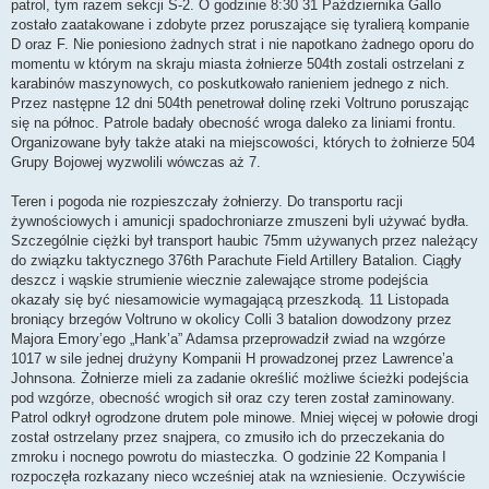
patrol, tym razem sekcji S-2. O godzinie 8:30 31 Października Gallo
zostało zaatakowane i zdobyte przez poruszające się tyralierą kompanie
D oraz F. Nie poniesiono żadnych strat i nie napotkano żadnego oporu do
momentu w którym na skraju miasta żołnierze 504th zostali ostrzelani z
karabinów maszynowych, co poskutkowało ranieniem jednego z nich.
Przez następne 12 dni 504th penetrował dolinę rzeki Voltruno poruszając
się na północ. Patrole badały obecność wroga daleko za liniami frontu.
Organizowane były także ataki na miejscowości, których to żołnierze 504
Grupy Bojowej wyzwolili wówczas aż 7.
Teren i pogoda nie rozpieszczały żołnierzy. Do transportu racji
żywnościowych i amunicji spadochroniarze zmuszeni byli używać bydła.
Szczególnie ciężki był transport haubic 75mm używanych przez należący
do związku taktycznego 376th Parachute Field Artillery Batalion. Ciągły
deszcz i wąskie strumienie wiecznie zalewające strome podejścia
okazały się być niesamowicie wymagającą przeszkodą. 11 Listopada
broniący brzegów Voltruno w okolicy Colli 3 batalion dowodzony przez
Majora Emory’ego „Hank’a” Adamsa przeprowadził zwiad na wzgórze
1017 w sile jednej drużyny Kompanii H prowadzonej przez Lawrence’a
Johnsona. Żołnierze mieli za zadanie określić możliwe ścieżki podejścia
pod wzgórze, obecność wrogich sił oraz czy teren został zaminowany.
Patrol odkrył ogrodzone drutem pole minowe. Mniej więcej w połowie drogi
został ostrzelany przez snajpera, co zmusiło ich do przeczekania do
zmroku i nocnego powrotu do miasteczka. O godzinie 22 Kompania I
rozpoczęła rozkazany nieco wcześniej atak na wzniesienie. Oczywiście