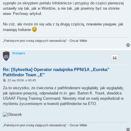
sypnęło ze skryptem portalu Infolotnicze i przypisy do części pierwszej
ustawiły się tak, jak w Wordzie, a nie tak, jak powinny być na stronie
www. Pechowy artykuł.
No cóż, ale może mi się uda z tą drugą częścią, поживём увидим, jak
mawiają Indianie
„Patriotyzm jest cnotą ziejących nienawiścią” - Oscar Wilde
Grzegorz
Re: [Sylwetka] Operator nadajnika PPN/1A „Eureka”
Pathfinder Team „E”
P
22 sty 2019, o 00:45
o
s
Za to wszystko, że ćwiczenia z pathfinderami wyglądały, jak wyglądały,
t
jak opisano powyżej, odpowiadał m.in. gen. Barton K. Yount, dowódca
USAAF Flying Training Command. Niestety miał on swój współudział w
myśleniu życzeniowym w kwestii pathfinderów na ETO.
„Patriotyzm jest cnotą ziejących nienawiścią” - Oscar Wilde