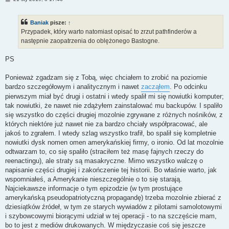
o
s
t
Baniak
pisze:
↑
Przypadek, który warto natomiast opisać to zrzut pathfinderów a
następnie zaopatrzenia do oblężonego Bastogne.
PS
Ponieważ zgadzam się z Tobą, więc chciałem to zrobić na poziomie
bardzo szczegółowym i analitycznym i nawet
zacząłem
. Po odcinku
pierwszym miał być drugi i ostatni i wtedy spalił mi się nowiutki komputer;
tak nowiutki, że nawet nie zdążyłem zainstalować mu backupów. I spaliło
się wszystko do części drugiej mozolnie zgrywane z różnych nośników, z
których niektóre już nawet nie za bardzo chciały współpracować, ale
jakoś to zgrałem. I wtedy szlag wszystko trafił, bo spalił się kompletnie
nowiutki dysk nomen omen amerykańskiej firmy, o ironio. Od lat mozolnie
odtwarzam to, co się spaliło (straciłem też masę fajnych rzeczy do
reenactingu), ale straty są masakryczne. Mimo wszystko walczę o
napisanie części drugiej i zakończenie tej historii. Bo właśnie warto, jak
wspomniałeś, a Amerykanie nieszczególnie o to się starają.
Najciekawsze informacje o tym epizodzie (w tym prostujące
amerykańską pseudopatriotyczną propagandę) trzeba mozolnie zbierać z
dziesiątków źródeł, w tym ze starych wywiadów z pilotami samolotowymi
i szybowcowymi biorącymi udział w tej operacji - to na szczęście mam,
bo to jest z mediów drukowanych. W międzyczasie coś się jeszcze