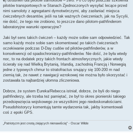
e
) utrudnień dla pilotów samolotów – zero. Po co było podczas szkolenia
pilotów transportowych w Stanach Zjednoczonych wysyłać lecące przed
nimi samoloty z agregatami dymotwórczymi, aby zasłaniać miejsca
ćwiczebnych desantów, jeśli na tak ważnych ćwiczeniach, jak na Sycylii,
nie dość, że tego nie zrobiono, to jeszcze dano pilotom-pathfinderom
laboratoryjne warunki operacyjne?
Jaki był sens takich ćwiczeń – każdy może sobie sam odpowiedzieć. Tak
samo każdy może sobie sam skomentować po takich ćwiczeniach
oczekiwanie podczas D-Day cudów od pilotów-pathfinderów, a w
konsekwencji od spadochroniarzy-pathfinderów. Nie dość, że była wtedy
noc, to na dodatek przy takich frontach atmosferycznych, jakie wtedy
ścierały się nad Wielką Brytanią, Irlandią, zachodnią Francją i Norwegią
jedne z typowych chmur to stratofractus snujący się 100-200 m nad
ziemią tak, że nawet z nawigacji wzrokowej nie można było skorzystać i
zostawała ta najbardziej ułomna zliczeniowa.
Dobrze, że system Eureka/Rebecca istniał, dobrze, że byli do niego
pathfinderzy, ale trzeba też pamiętać, że był to okres pionierski takiego
przedsięwzięcia wojskowego ze wszystkimi jego niedoskonałościami.
Pseudohistorycy komentują tamte wydarzenia tak, jakby komentowali
coś z epoki GPS.
„Patriotyzm jest cnotą ziejących nienawiścią” - Oscar Wilde