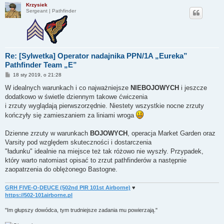
Krzysiek
Sergeant | Pathfinder
Re: [Sylwetka] Operator nadajnika PPN/1A „Eureka”
Pathfinder Team „E”
P
18 sty 2019, o 21:28
o
s
W idealnych warunkach i co najważniejsze
NIEBOJOWYCH
i jeszcze
t
dodatkowo w świetle dziennym takowe ćwiczenia
i zrzuty wyglądają pierwszorzędnie. Niestety wszystkie nocne zrzuty
kończyły się zamieszaniem za liniami wroga
Dzienne zrzuty w warunkach
BOJOWYCH
, operacja Market Garden oraz
Varsity pod względem skuteczności i dostarczenia
"ładunku" idealnie na miejsce też tak różowo nie wyszły. Przypadek,
który warto natomiast opisać to zrzut pathfinderów a następnie
zaopatrzenia do oblężonego Bastogne.
GRH FIVE-O-DEUCE (502nd PIR 101st Airborne)
♥
https://502-101airborne.pl
"Im głupszy dowódca, tym trudniejsze zadania mu powierzają."