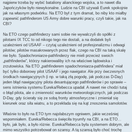
najpierw trzeba by wybić bataliony alianckiego wojska, a to nawet dla
Japończyków było niewykonalne. Ludzie na CBI używali Eurek spokojnie
jak na własnym podwórku. Na ETO był z tym dramat, bo niby kto miałby
zapewnić pathfinderom US Army dobre warunki pracy, czyli takie, jak na
CBI?
Na ETO czego pathfinderzy sami sobie nie wywalczyli do spółki z
pilotami IX TCC to od nikogo tego nie dostali, a na dodatek byli
uzależnieni od USAAF – czytaj uzależnieni od profesjonalizmu i odwagi
pilotów; pilotów masakrowanych przez flak, czego na CBI na taką skalę
nie było. Spadochroniarze-pathfinderzy nie mieli przecież swoich
„pathfinderów”, którzy nakierowaliby ich na właściwe lądowiska i
zrzutowiska. Na ETO „pathfinderem spadochroniarza-pathfindera” miał
być tylko doborowy pilot USAAF i jego nawigator. Ale przy ówczesnych
środkach nawigacyjnych (i np. w taką złą pogodę, jak podczas D-Day)
jeden błąd nawigacyjny pilota desantującego pathfinderów i po sprawie –
sens istnienia systemu Eureka/Rebecca upadał. A nawet nie chodzi tutaj
o błąd pilota, ale o zmienność warunków meteorologicznych, jak podczas
D-Day, gdy ścierały się ze sobą fronty atmosferyczne i zmieniał się
kierunek oraz siła wiatru, a to przekłada się na kąt znoszenia samolotów.
Właśnie to było na ETO tym najsłabszym ogniwem, jakie wcześniej
wspomniałem. Eureka/Rebecca święciła tryumfy na CBI, a na ETO…
było, jak było, a było różnie. Eureka/Rebecca była systemem dobrym, ale
mimo wszystko potrzebował on szansy. A tą szansą było choć trochę