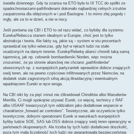
światła dziennego. Gdy ta szansa na ETO była to IX TCC do spółki ze
spadochroniarzami-pathfinderami dokonało najbardziej celnych zrzutów
zaopatrzenia dla oblężonych w i pod Bastogne. I to mimo złej pogody i
mgły, ale za to w dzień, a nie w nocy.
Jeśli porówna się CBI i ETO to od razu widać, co byłoby dla systemu
Eureka/Rebecca stanem idealnym w Europie, choć jest to tylko
abstrakcja i teoria. Ale fakty są, jakie są – system w stu procentach
sprawdzał się tylko wówczas, gdy był w rękach ludzi na stałe
osadzonych na danym terenie. Eurekę/Rebekę alianci chronili taką samą
tajemnicą, jak np. celownik bombardierski Norden, więc można
zrozumieć, że po stronie alianckiej nie chciano „pathfinderów”
utworzonych np. z europejskich partyzantek wprawdzie dobrze znających
swój teren, ale na pewno częściowo infiltrowanych przez Niemców, na
dodatek stale zagrożonych silną akcją likwidacyjną i ewentualnym
wpadnięciem Eureki w ręce wroga.
Na CBI nikt by za pięć minut nie zlikwidował Chinditów albo Maruderów
Merrilla. Ci mogli spokojnie używać Eurek, co więcej, technicy z RAF
albo USAAF towarzyszyli tym oddziałom jako dodatkowe wsparcie w
charakterze „forward air controlers”. Teoretycznie, ale oczywiście tylko
teoretycznie, dobrymi operatorami Eurek w warunkach europejskich
byliby ludzie SOE, SAS lub OSS dobrze znający swój teren operacyjny w
państwach okupowanych. Ale trzeba by tych ludzi dodatkowo doszkolić,
poza tym mała liczebność tych ludzi nie gwarantowała bezpieczeństwa