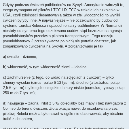
Gdyby podczas ćwiczeń pathfinderów na Sycylii Amerykanie wdrożyli to,
czego wymagano od pilotów I TCC i IX TCC w trakcie ich szkolenia w
USA, czyli zdolności desantowania także w złej widoczności to wyniki
ćwiczeń byłyby inne. A najważniejsze – nie oczekiwano by cudów od
systemu Eureka/Rebecca i spadochroniarzy-pathfinderów. W Normandii
niestety od systemu tego oczekiwano cudów, stąd bezrozumna agresja
pseudohistoryków przeciwko pilotom transportowym. Tego rodzaju
pseudohistorycy (i przepisywacze po nich) nie potrafią dostrzec, jak
zorganizowano ćwiczenia na Sycylii. A zorganizowano je tak:
a
) światło – dzienne;
b
) widoczność, w tym widoczność ziemi – idealna;
c
) zachmurzenie (z tego, co widać na zdjęciach z ćwiczeń) – tylko
chmury wysokie (cirrus, pułap 6-13 tys. m); średnie (altostratus, pułap
2,5-6 tys. m) i tylko gdzieniegdzie chmury niskie (cumulus, typowy pułap
250 m do 7 tys. m);
d
) nawigacja – żadna. Pilot z 5 ‰ doleciałby bez mapy i bez nawigatora z
Comiso do terenu ćwiczeń. Złota okazja nawet do oszukiwania przez
pilotów, Rebeki można było nawet w ogóle nie obserwować, aby idealnie
trafić z desantem;