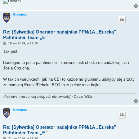
Grzegorz
Re: [Sylwetka] Operator nadajnika PPN/1A „Eureka”
Pathfinder Team „E”
P
19 sty 2019, o 22:20
o
s
Tak jest!
t
Bastogne to perła pathfinderki - zarówno jeśli chodzi o spadaków, jak i
Joela Croucha.
W takich warunkach, jak na CBI to każdemu głupiemu udałyby się zrzuty
za pomocą Eureki/Rebeki. ETO to zupełnie inna bajka.
„Patriotyzm jest cnotą ziejących nienawiścią” - Oscar Wilde
Grzegorz
Re: [Sylwetka] Operator nadajnika PPN/1A „Eureka”
Pathfinder Team „E”
P
21 sty 2019, o 17:46