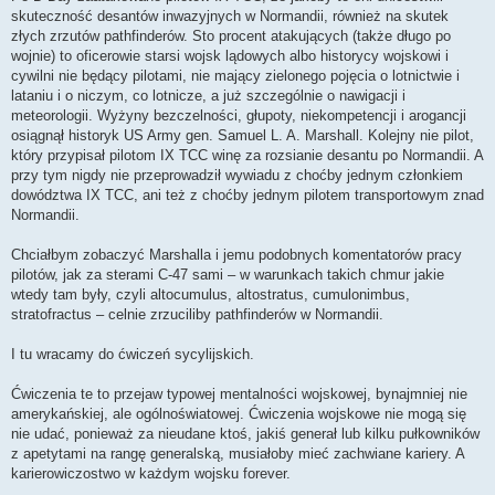
skuteczność desantów inwazyjnych w Normandii, również na skutek
złych zrzutów pathfinderów. Sto procent atakujących (także długo po
wojnie) to oficerowie starsi wojsk lądowych albo historycy wojskowi i
cywilni nie będący pilotami, nie mający zielonego pojęcia o lotnictwie i
lataniu i o niczym, co lotnicze, a już szczególnie o nawigacji i
meteorologii. Wyżyny bezczelności, głupoty, niekompetencji i arogancji
osiągnął historyk US Army gen. Samuel L. A. Marshall. Kolejny nie pilot,
który przypisał pilotom IX TCC winę za rozsianie desantu po Normandii. A
przy tym nigdy nie przeprowadził wywiadu z choćby jednym członkiem
dowództwa IX TCC, ani też z choćby jednym pilotem transportowym znad
Normandii.
Chciałbym zobaczyć Marshalla i jemu podobnych komentatorów pracy
pilotów, jak za sterami C-47 sami – w warunkach takich chmur jakie
wtedy tam były, czyli altocumulus, altostratus, cumulonimbus,
stratofractus – celnie zrzuciliby pathfinderów w Normandii.
I tu wracamy do ćwiczeń sycylijskich.
Ćwiczenia te to przejaw typowej mentalności wojskowej, bynajmniej nie
amerykańskiej, ale ogólnoświatowej. Ćwiczenia wojskowe nie mogą się
nie udać, ponieważ za nieudane ktoś, jakiś generał lub kilku pułkowników
z apetytami na rangę generalską, musiałoby mieć zachwiane kariery. A
karierowiczostwo w każdym wojsku forever.