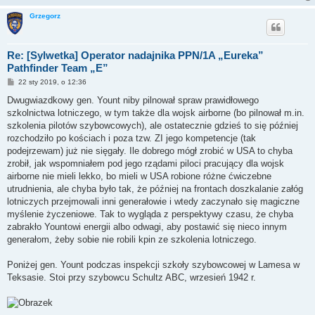
Grzegorz
Re: [Sylwetka] Operator nadajnika PPN/1A „Eureka”
Pathfinder Team „E”
P
22 sty 2019, o 12:36
o
s
Dwugwiazdkowy gen. Yount niby pilnował spraw prawidłowego
t
szkolnictwa lotniczego, w tym także dla wojsk airborne (bo pilnował m.in.
szkolenia pilotów szybowcowych), ale ostatecznie gdzieś to się później
rozchodziło po kościach i poza tzw. ZI jego kompetencje (tak
podejrzewam) już nie sięgały. Ile dobrego mógł zrobić w USA to chyba
zrobił, jak wspomniałem pod jego rządami piloci pracujący dla wojsk
airborne nie mieli lekko, bo mieli w USA robione różne ćwiczebne
utrudnienia, ale chyba było tak, że później na frontach doszkalanie załóg
lotniczych przejmowali inni generałowie i wtedy zaczynało się magiczne
myślenie życzeniowe. Tak to wygląda z perspektywy czasu, że chyba
zabrakło Yountowi energii albo odwagi, aby postawić się nieco innym
generałom, żeby sobie nie robili kpin ze szkolenia lotniczego.
Poniżej gen. Yount podczas inspekcji szkoły szybowcowej w Lamesa w
Teksasie. Stoi przy szybowcu Schultz ABC, wrzesień 1942 r.