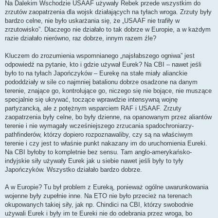
Na Dalekim Wschodzie USAAF używały Rebek przede wszystkim do
zrzutów zaopatrzenia dla wojsk działających na tyłach wroga. Zrzuty były
bardzo celne, nie było uskarżania się, że „USAAF nie trafiły w
zrzutowisko”. Dlaczego nie działało to tak dobrze w Europie, a w każdym
razie działało nierówno, raz dobrze, innym razem źle?
Kluczem do zrozumienia wspomnianego „najsłabszego ogniwa” jest
odpowiedź na pytanie, kto i gdzie używał Eurek? Na CBI – nawet jeśli
było to na tyłach Japończyków – Eurekę na stałe miały alianckie
pododdziały w sile co najmniej batalionu dobrze osadzone na danym
terenie, znające go, kontrolujące go, niczego się nie bojące, nie muszące
specjalnie się ukrywać, toczące wprawdzie intensywną wojnę
partyzancką, ale z potężnym wsparciem RAF i USAAF. Zrzuty
zaopatrzenia były celne, bo były dzienne, na opanowanym przez aliantów
terenie i nie wymagały wcześniejszego zrzucania spadochroniarzy-
pathfinderów, którzy dopiero rozpoznawaliby, czy są na właściwym
terenie i czy jest to właśnie punkt nakazany im do uruchomienia Eureki.
Na CBI byłoby to kompletnie bez sensu. Tam anglo-amerykańsko-
indyjskie siły używały Eurek jak u siebie nawet jeśli były to tyły
Japończyków. Wszystko działało bardzo dobrze.
A w Europie? Tu był problem z Eureką, ponieważ ogólne uwarunkowania
wojenne były zupełnie inne. Na ETO nie było przecież na terenach
okupowanych takiej siły, jak np. Chindici na CBI, którzy swobodnie
używali Eurek i były im te Eureki nie do odebrania przez wroga, bo