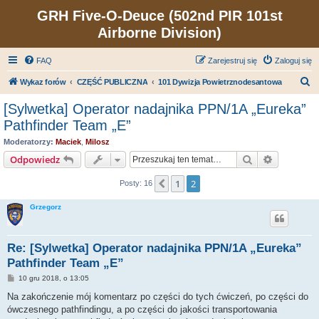
GRH Five-O-Deuce (502nd PIR 101st
Airborne Division)
FAQ
Zarejestruj się
Zaloguj się
S
Wykaz forów
CZĘŚĆ PUBLICZNA
101 Dywizja Powietrznodesantowa
z
[Sylwetka] Operator nadajnika PPN/1A „Eureka”
u
Pathfinder Team „E”
k
Moderatorzy:
Maciek
,
Milosz
a
Szukaj
Wyszukiw
Odpowiedz
j
1
2
Poprzednia
Posty: 16
Grzegorz
Re: [Sylwetka] Operator nadajnika PPN/1A „Eureka”
Pathfinder Team „E”
P
10 gru 2018, o 13:05
o
s
Na zakończenie mój komentarz po części do tych ćwiczeń, po części do
t
ówczesnego pathfindingu, a po części do jakości transportowania