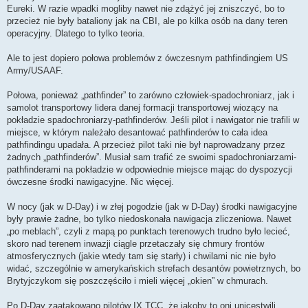
Eureki. W razie wpadki mogliby nawet nie zdążyć jej zniszczyć, bo to
przecież nie były bataliony jak na CBI, ale po kilka osób na dany teren
operacyjny. Dlatego to tylko teoria.
Ale to jest dopiero połowa problemów z ówczesnym pathfindingiem US
Army/USAAF.
Połowa, ponieważ „pathfinder” to zarówno człowiek-spadochroniarz, jak i
samolot transportowy lidera danej formacji transportowej wiozący na
pokładzie spadochroniarzy-pathfinderów. Jeśli pilot i nawigator nie trafili w
miejsce, w którym należało desantować pathfinderów to cała idea
pathfindingu upadała. A przecież pilot taki nie był naprowadzany przez
żadnych „pathfinderów”. Musiał sam trafić ze swoimi spadochroniarzami-
pathfinderami na pokładzie w odpowiednie miejsce mając do dyspozycji
ówczesne środki nawigacyjne. Nic więcej.
W nocy (jak w D-Day) i w złej pogodzie (jak w D-Day) środki nawigacyjne
były prawie żadne, bo tylko niedoskonała nawigacja zliczeniowa. Nawet
„po meblach”, czyli z mapą po punktach terenowych trudno było lecieć,
skoro nad terenem inwazji ciągle przetaczały się chmury frontów
atmosferycznych (jakie wtedy tam się starły) i chwilami nic nie było
widać, szczególnie w amerykańskich strefach desantów powietrznych, bo
Brytyjczykom się poszczęściło i mieli więcej „okien” w chmurach.
Po D-Day zaatakowano pilotów IX TCC, że jakoby to oni unicestwili