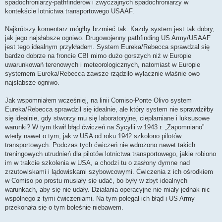
spadochroniarzy-pathfinderów i zwyczajnych spadochroniarzy w
kontekście lotnictwa transportowego USAAF.
Najkrótszy komentarz mógłby brzmieć tak: Każdy system jest tak dobry,
jak jego najsłabsze ogniwo. Drugowojenny pathfinding US Army/USAAF
jest tego idealnym przykładem. System Eureka/Rebecca sprawdzał się
bardzo dobrze na froncie CBI mimo dużo gorszych niż w Europie
uwarunkowań terenowych i meteorologicznych, natomiast w Europie
systemem Eureka/Rebecca zawsze rządziło wyłącznie właśnie owo
najsłabsze ogniwo.
Jak wspomniałem wcześniej, na linii Comiso-Ponte Olivo system
Eureka/Rebecca sprawdził się idealnie, ale który system nie sprawdziłby
się idealnie, gdy stworzy mu się laboratoryjne, cieplarniane i luksusowe
warunki? W tym tkwił błąd ćwiczeń na Sycylii w 1943 r. „Zapomniano”
wtedy nawet o tym, jak w USA od roku 1942 szkolono pilotów
transportowych. Podczas tych ćwiczeń nie wdrożono nawet takich
treningowych utrudnień dla pilotów lotnictwa transportowego, jakie robiono
im w trakcie szkolenia w USA, a chodzi tu o zasłony dymne nad
zrzutowiskami i lądowiskami szybowcowymi. Ćwiczenia z ich ośrodkiem
w Comiso po prostu musiały się udać, bo były w zbyt idealnych
warunkach, aby się nie udały. Działania operacyjne nie miały jednak nic
wspólnego z tymi ćwiczeniami. Na tym polegał ich błąd i US Army
przekonała się o tym boleśnie niebawem.