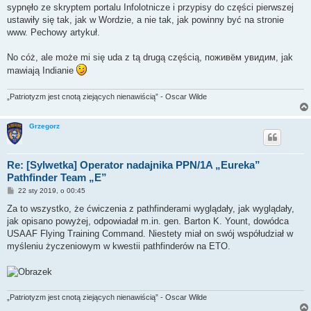
sypnęło ze skryptem portalu Infolotnicze i przypisy do części pierwszej
ustawiły się tak, jak w Wordzie, a nie tak, jak powinny być na stronie
www. Pechowy artykuł.
No cóż, ale może mi się uda z tą drugą częścią, поживём увидим, jak
mawiają Indianie
„Patriotyzm jest cnotą ziejących nienawiścią” - Oscar Wilde
Grzegorz
Re: [Sylwetka] Operator nadajnika PPN/1A „Eureka”
Pathfinder Team „E”
P
22 sty 2019, o 00:45
o
s
Za to wszystko, że ćwiczenia z pathfinderami wyglądały, jak wyglądały,
t
jak opisano powyżej, odpowiadał m.in. gen. Barton K. Yount, dowódca
USAAF Flying Training Command. Niestety miał on swój współudział w
myśleniu życzeniowym w kwestii pathfinderów na ETO.
„Patriotyzm jest cnotą ziejących nienawiścią” - Oscar Wilde