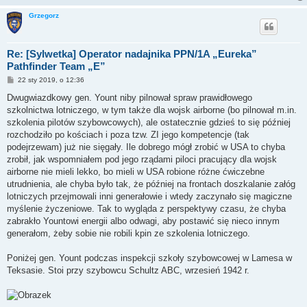
Grzegorz
Re: [Sylwetka] Operator nadajnika PPN/1A „Eureka”
Pathfinder Team „E”
P
22 sty 2019, o 12:36
o
s
Dwugwiazdkowy gen. Yount niby pilnował spraw prawidłowego
t
szkolnictwa lotniczego, w tym także dla wojsk airborne (bo pilnował m.in.
szkolenia pilotów szybowcowych), ale ostatecznie gdzieś to się później
rozchodziło po kościach i poza tzw. ZI jego kompetencje (tak
podejrzewam) już nie sięgały. Ile dobrego mógł zrobić w USA to chyba
zrobił, jak wspomniałem pod jego rządami piloci pracujący dla wojsk
airborne nie mieli lekko, bo mieli w USA robione różne ćwiczebne
utrudnienia, ale chyba było tak, że później na frontach doszkalanie załóg
lotniczych przejmowali inni generałowie i wtedy zaczynało się magiczne
myślenie życzeniowe. Tak to wygląda z perspektywy czasu, że chyba
zabrakło Yountowi energii albo odwagi, aby postawić się nieco innym
generałom, żeby sobie nie robili kpin ze szkolenia lotniczego.
Poniżej gen. Yount podczas inspekcji szkoły szybowcowej w Lamesa w
Teksasie. Stoi przy szybowcu Schultz ABC, wrzesień 1942 r.