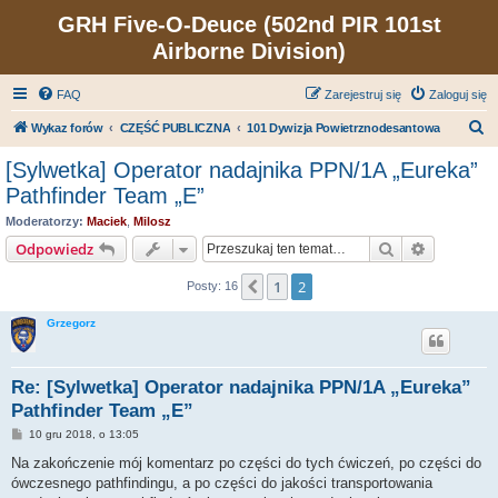
GRH Five-O-Deuce (502nd PIR 101st
Airborne Division)
FAQ
Zarejestruj się
Zaloguj się
S
Wykaz forów
CZĘŚĆ PUBLICZNA
101 Dywizja Powietrznodesantowa
z
[Sylwetka] Operator nadajnika PPN/1A „Eureka”
u
Pathfinder Team „E”
k
Moderatorzy:
Maciek
,
Milosz
a
Szukaj
Wyszukiw
Odpowiedz
j
1
2
Poprzednia
Posty: 16
Grzegorz
Re: [Sylwetka] Operator nadajnika PPN/1A „Eureka”
Pathfinder Team „E”
P
10 gru 2018, o 13:05
o
s
Na zakończenie mój komentarz po części do tych ćwiczeń, po części do
t
ówczesnego pathfindingu, a po części do jakości transportowania