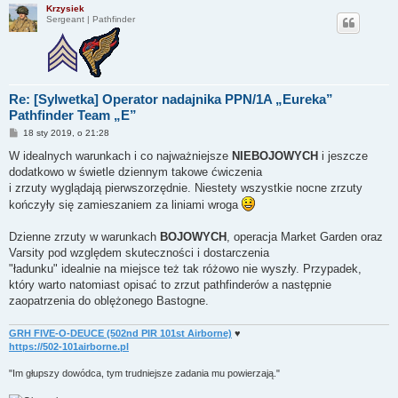
Krzysiek
Sergeant | Pathfinder
Re: [Sylwetka] Operator nadajnika PPN/1A „Eureka”
Pathfinder Team „E”
P
18 sty 2019, o 21:28
o
s
W idealnych warunkach i co najważniejsze
NIEBOJOWYCH
i jeszcze
t
dodatkowo w świetle dziennym takowe ćwiczenia
i zrzuty wyglądają pierwszorzędnie. Niestety wszystkie nocne zrzuty
kończyły się zamieszaniem za liniami wroga
Dzienne zrzuty w warunkach
BOJOWYCH
, operacja Market Garden oraz
Varsity pod względem skuteczności i dostarczenia
"ładunku" idealnie na miejsce też tak różowo nie wyszły. Przypadek,
który warto natomiast opisać to zrzut pathfinderów a następnie
zaopatrzenia do oblężonego Bastogne.
GRH FIVE-O-DEUCE (502nd PIR 101st Airborne)
♥
https://502-101airborne.pl
"Im głupszy dowódca, tym trudniejsze zadania mu powierzają."