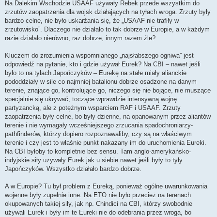
Na Dalekim Wschodzie USAAF używały Rebek przede wszystkim do
zrzutów zaopatrzenia dla wojsk działających na tyłach wroga. Zrzuty były
bardzo celne, nie było uskarżania się, że „USAAF nie trafiły w
zrzutowisko”. Dlaczego nie działało to tak dobrze w Europie, a w każdym
razie działało nierówno, raz dobrze, innym razem źle?
Kluczem do zrozumienia wspomnianego „najsłabszego ogniwa” jest
odpowiedź na pytanie, kto i gdzie używał Eurek? Na CBI – nawet jeśli
było to na tyłach Japończyków – Eurekę na stałe miały alianckie
pododdziały w sile co najmniej batalionu dobrze osadzone na danym
terenie, znające go, kontrolujące go, niczego się nie bojące, nie muszące
specjalnie się ukrywać, toczące wprawdzie intensywną wojnę
partyzancką, ale z potężnym wsparciem RAF i USAAF. Zrzuty
zaopatrzenia były celne, bo były dzienne, na opanowanym przez aliantów
terenie i nie wymagały wcześniejszego zrzucania spadochroniarzy-
pathfinderów, którzy dopiero rozpoznawaliby, czy są na właściwym
terenie i czy jest to właśnie punkt nakazany im do uruchomienia Eureki.
Na CBI byłoby to kompletnie bez sensu. Tam anglo-amerykańsko-
indyjskie siły używały Eurek jak u siebie nawet jeśli były to tyły
Japończyków. Wszystko działało bardzo dobrze.
A w Europie? Tu był problem z Eureką, ponieważ ogólne uwarunkowania
wojenne były zupełnie inne. Na ETO nie było przecież na terenach
okupowanych takiej siły, jak np. Chindici na CBI, którzy swobodnie
używali Eurek i były im te Eureki nie do odebrania przez wroga, bo