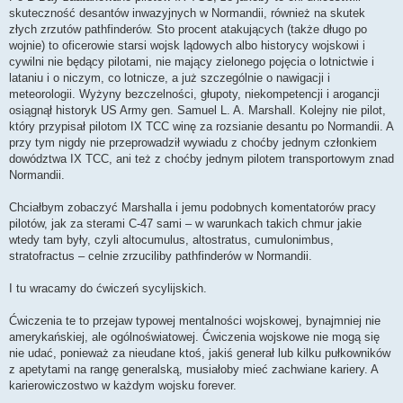
skuteczność desantów inwazyjnych w Normandii, również na skutek
złych zrzutów pathfinderów. Sto procent atakujących (także długo po
wojnie) to oficerowie starsi wojsk lądowych albo historycy wojskowi i
cywilni nie będący pilotami, nie mający zielonego pojęcia o lotnictwie i
lataniu i o niczym, co lotnicze, a już szczególnie o nawigacji i
meteorologii. Wyżyny bezczelności, głupoty, niekompetencji i arogancji
osiągnął historyk US Army gen. Samuel L. A. Marshall. Kolejny nie pilot,
który przypisał pilotom IX TCC winę za rozsianie desantu po Normandii. A
przy tym nigdy nie przeprowadził wywiadu z choćby jednym członkiem
dowództwa IX TCC, ani też z choćby jednym pilotem transportowym znad
Normandii.
Chciałbym zobaczyć Marshalla i jemu podobnych komentatorów pracy
pilotów, jak za sterami C-47 sami – w warunkach takich chmur jakie
wtedy tam były, czyli altocumulus, altostratus, cumulonimbus,
stratofractus – celnie zrzuciliby pathfinderów w Normandii.
I tu wracamy do ćwiczeń sycylijskich.
Ćwiczenia te to przejaw typowej mentalności wojskowej, bynajmniej nie
amerykańskiej, ale ogólnoświatowej. Ćwiczenia wojskowe nie mogą się
nie udać, ponieważ za nieudane ktoś, jakiś generał lub kilku pułkowników
z apetytami na rangę generalską, musiałoby mieć zachwiane kariery. A
karierowiczostwo w każdym wojsku forever.