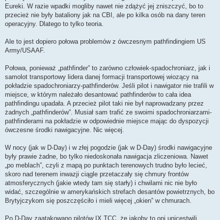
Eureki. W razie wpadki mogliby nawet nie zdążyć jej zniszczyć, bo to
przecież nie były bataliony jak na CBI, ale po kilka osób na dany teren
operacyjny. Dlatego to tylko teoria.
Ale to jest dopiero połowa problemów z ówczesnym pathfindingiem US
Army/USAAF.
Połowa, ponieważ „pathfinder” to zarówno człowiek-spadochroniarz, jak i
samolot transportowy lidera danej formacji transportowej wiozący na
pokładzie spadochroniarzy-pathfinderów. Jeśli pilot i nawigator nie trafili w
miejsce, w którym należało desantować pathfinderów to cała idea
pathfindingu upadała. A przecież pilot taki nie był naprowadzany przez
żadnych „pathfinderów”. Musiał sam trafić ze swoimi spadochroniarzami-
pathfinderami na pokładzie w odpowiednie miejsce mając do dyspozycji
ówczesne środki nawigacyjne. Nic więcej.
W nocy (jak w D-Day) i w złej pogodzie (jak w D-Day) środki nawigacyjne
były prawie żadne, bo tylko niedoskonała nawigacja zliczeniowa. Nawet
„po meblach”, czyli z mapą po punktach terenowych trudno było lecieć,
skoro nad terenem inwazji ciągle przetaczały się chmury frontów
atmosferycznych (jakie wtedy tam się starły) i chwilami nic nie było
widać, szczególnie w amerykańskich strefach desantów powietrznych, bo
Brytyjczykom się poszczęściło i mieli więcej „okien” w chmurach.
Po D-Day zaatakowano pilotów IX TCC, że jakoby to oni unicestwili