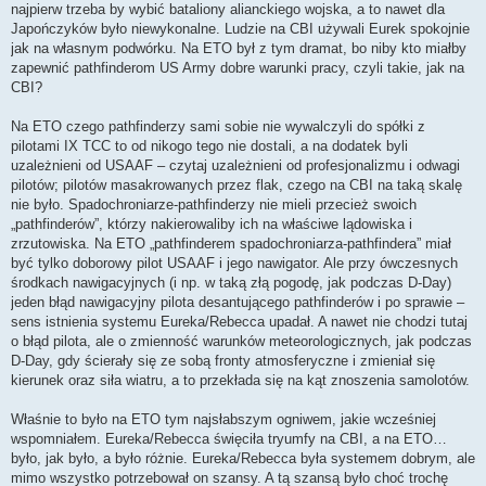
najpierw trzeba by wybić bataliony alianckiego wojska, a to nawet dla
Japończyków było niewykonalne. Ludzie na CBI używali Eurek spokojnie
jak na własnym podwórku. Na ETO był z tym dramat, bo niby kto miałby
zapewnić pathfinderom US Army dobre warunki pracy, czyli takie, jak na
CBI?
Na ETO czego pathfinderzy sami sobie nie wywalczyli do spółki z
pilotami IX TCC to od nikogo tego nie dostali, a na dodatek byli
uzależnieni od USAAF – czytaj uzależnieni od profesjonalizmu i odwagi
pilotów; pilotów masakrowanych przez flak, czego na CBI na taką skalę
nie było. Spadochroniarze-pathfinderzy nie mieli przecież swoich
„pathfinderów”, którzy nakierowaliby ich na właściwe lądowiska i
zrzutowiska. Na ETO „pathfinderem spadochroniarza-pathfindera” miał
być tylko doborowy pilot USAAF i jego nawigator. Ale przy ówczesnych
środkach nawigacyjnych (i np. w taką złą pogodę, jak podczas D-Day)
jeden błąd nawigacyjny pilota desantującego pathfinderów i po sprawie –
sens istnienia systemu Eureka/Rebecca upadał. A nawet nie chodzi tutaj
o błąd pilota, ale o zmienność warunków meteorologicznych, jak podczas
D-Day, gdy ścierały się ze sobą fronty atmosferyczne i zmieniał się
kierunek oraz siła wiatru, a to przekłada się na kąt znoszenia samolotów.
Właśnie to było na ETO tym najsłabszym ogniwem, jakie wcześniej
wspomniałem. Eureka/Rebecca święciła tryumfy na CBI, a na ETO…
było, jak było, a było różnie. Eureka/Rebecca była systemem dobrym, ale
mimo wszystko potrzebował on szansy. A tą szansą było choć trochę