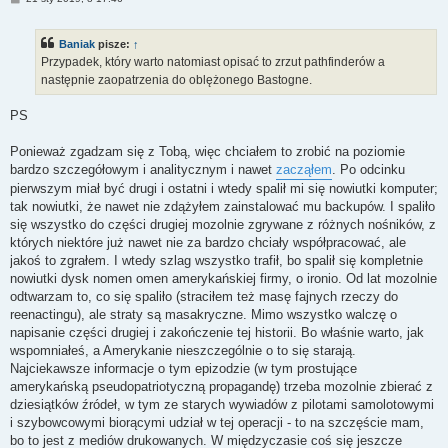
o
s
t
Baniak
pisze:
↑
Przypadek, który warto natomiast opisać to zrzut pathfinderów a
następnie zaopatrzenia do oblężonego Bastogne.
PS
Ponieważ zgadzam się z Tobą, więc chciałem to zrobić na poziomie
bardzo szczegółowym i analitycznym i nawet
zacząłem
. Po odcinku
pierwszym miał być drugi i ostatni i wtedy spalił mi się nowiutki komputer;
tak nowiutki, że nawet nie zdążyłem zainstalować mu backupów. I spaliło
się wszystko do części drugiej mozolnie zgrywane z różnych nośników, z
których niektóre już nawet nie za bardzo chciały współpracować, ale
jakoś to zgrałem. I wtedy szlag wszystko trafił, bo spalił się kompletnie
nowiutki dysk nomen omen amerykańskiej firmy, o ironio. Od lat mozolnie
odtwarzam to, co się spaliło (straciłem też masę fajnych rzeczy do
reenactingu), ale straty są masakryczne. Mimo wszystko walczę o
napisanie części drugiej i zakończenie tej historii. Bo właśnie warto, jak
wspomniałeś, a Amerykanie nieszczególnie o to się starają.
Najciekawsze informacje o tym epizodzie (w tym prostujące
amerykańską pseudopatriotyczną propagandę) trzeba mozolnie zbierać z
dziesiątków źródeł, w tym ze starych wywiadów z pilotami samolotowymi
i szybowcowymi biorącymi udział w tej operacji - to na szczęście mam,
bo to jest z mediów drukowanych. W międzyczasie coś się jeszcze