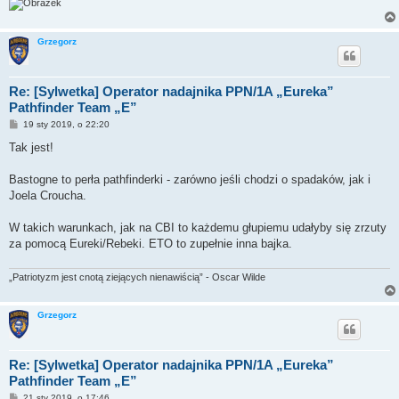
Grzegorz
Re: [Sylwetka] Operator nadajnika PPN/1A „Eureka”
Pathfinder Team „E”
P
19 sty 2019, o 22:20
o
s
Tak jest!
t
Bastogne to perła pathfinderki - zarówno jeśli chodzi o spadaków, jak i
Joela Croucha.
W takich warunkach, jak na CBI to każdemu głupiemu udałyby się zrzuty
za pomocą Eureki/Rebeki. ETO to zupełnie inna bajka.
„Patriotyzm jest cnotą ziejących nienawiścią” - Oscar Wilde
Grzegorz
Re: [Sylwetka] Operator nadajnika PPN/1A „Eureka”
Pathfinder Team „E”
P
21 sty 2019, o 17:46