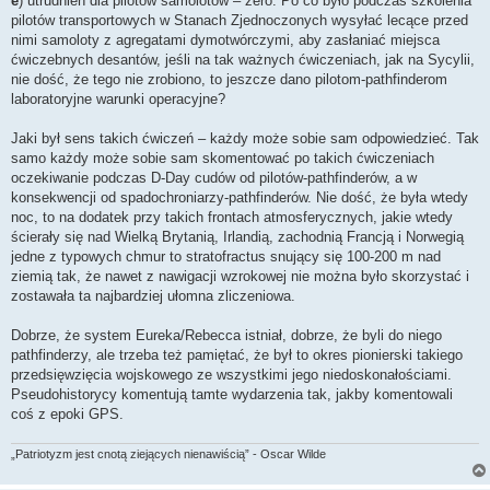
e
) utrudnień dla pilotów samolotów – zero. Po co było podczas szkolenia
pilotów transportowych w Stanach Zjednoczonych wysyłać lecące przed
nimi samoloty z agregatami dymotwórczymi, aby zasłaniać miejsca
ćwiczebnych desantów, jeśli na tak ważnych ćwiczeniach, jak na Sycylii,
nie dość, że tego nie zrobiono, to jeszcze dano pilotom-pathfinderom
laboratoryjne warunki operacyjne?
Jaki był sens takich ćwiczeń – każdy może sobie sam odpowiedzieć. Tak
samo każdy może sobie sam skomentować po takich ćwiczeniach
oczekiwanie podczas D-Day cudów od pilotów-pathfinderów, a w
konsekwencji od spadochroniarzy-pathfinderów. Nie dość, że była wtedy
noc, to na dodatek przy takich frontach atmosferycznych, jakie wtedy
ścierały się nad Wielką Brytanią, Irlandią, zachodnią Francją i Norwegią
jedne z typowych chmur to stratofractus snujący się 100-200 m nad
ziemią tak, że nawet z nawigacji wzrokowej nie można było skorzystać i
zostawała ta najbardziej ułomna zliczeniowa.
Dobrze, że system Eureka/Rebecca istniał, dobrze, że byli do niego
pathfinderzy, ale trzeba też pamiętać, że był to okres pionierski takiego
przedsięwzięcia wojskowego ze wszystkimi jego niedoskonałościami.
Pseudohistorycy komentują tamte wydarzenia tak, jakby komentowali
coś z epoki GPS.
„Patriotyzm jest cnotą ziejących nienawiścią” - Oscar Wilde