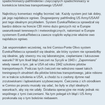
spadochroniarzy-pathfinderów i zwyczajnych spadochroniarzy w
kontekście lotnictwa transportowego USAAF.
Najkrótszy komentarz mógłby brzmieć tak: Każdy system jest tak dobry,
jak jego najsłabsze ogniwo. Drugowojenny pathfinding US Army/USAAF
jest tego idealnym przykładem. System Eureka/Rebecca sprawdzał się
bardzo dobrze na froncie CBI mimo dużo gorszych niż w Europie
uwarunkowań terenowych i meteorologicznych, natomiast w Europie
systemem Eureka/Rebecca zawsze rządziło wyłącznie właśnie owo
najsłabsze ogniwo.
Jak wspomniałem wcześniej, na linii Comiso-Ponte Olivo system
Eureka/Rebecca sprawdził się idealnie, ale który system nie sprawdziłby
się idealnie, gdy stworzy mu się laboratoryjne, cieplarniane i luksusowe
warunki? W tym tkwił błąd ćwiczeń na Sycylii w 1943 r. „Zapomniano”
wtedy nawet o tym, jak w USA od roku 1942 szkolono pilotów
transportowych. Podczas tych ćwiczeń nie wdrożono nawet takich
treningowych utrudnień dla pilotów lotnictwa transportowego, jakie robiono
im w trakcie szkolenia w USA, a chodzi tu o zasłony dymne nad
zrzutowiskami i lądowiskami szybowcowymi. Ćwiczenia z ich ośrodkiem
w Comiso po prostu musiały się udać, bo były w zbyt idealnych
warunkach, aby się nie udały. Działania operacyjne nie miały jednak nic
wspólnego z tymi ćwiczeniami. Na tym polegał ich błąd i US Army
przekonała się o tym boleśnie niebawem.