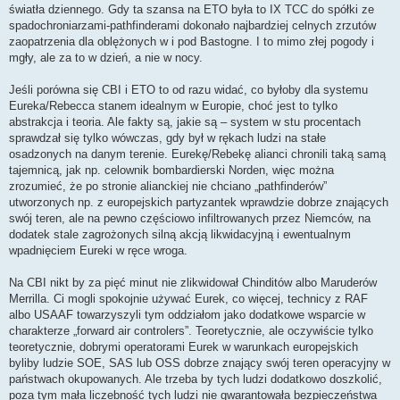
światła dziennego. Gdy ta szansa na ETO była to IX TCC do spółki ze
spadochroniarzami-pathfinderami dokonało najbardziej celnych zrzutów
zaopatrzenia dla oblężonych w i pod Bastogne. I to mimo złej pogody i
mgły, ale za to w dzień, a nie w nocy.
Jeśli porówna się CBI i ETO to od razu widać, co byłoby dla systemu
Eureka/Rebecca stanem idealnym w Europie, choć jest to tylko
abstrakcja i teoria. Ale fakty są, jakie są – system w stu procentach
sprawdzał się tylko wówczas, gdy był w rękach ludzi na stałe
osadzonych na danym terenie. Eurekę/Rebekę alianci chronili taką samą
tajemnicą, jak np. celownik bombardierski Norden, więc można
zrozumieć, że po stronie alianckiej nie chciano „pathfinderów”
utworzonych np. z europejskich partyzantek wprawdzie dobrze znających
swój teren, ale na pewno częściowo infiltrowanych przez Niemców, na
dodatek stale zagrożonych silną akcją likwidacyjną i ewentualnym
wpadnięciem Eureki w ręce wroga.
Na CBI nikt by za pięć minut nie zlikwidował Chinditów albo Maruderów
Merrilla. Ci mogli spokojnie używać Eurek, co więcej, technicy z RAF
albo USAAF towarzyszyli tym oddziałom jako dodatkowe wsparcie w
charakterze „forward air controlers”. Teoretycznie, ale oczywiście tylko
teoretycznie, dobrymi operatorami Eurek w warunkach europejskich
byliby ludzie SOE, SAS lub OSS dobrze znający swój teren operacyjny w
państwach okupowanych. Ale trzeba by tych ludzi dodatkowo doszkolić,
poza tym mała liczebność tych ludzi nie gwarantowała bezpieczeństwa