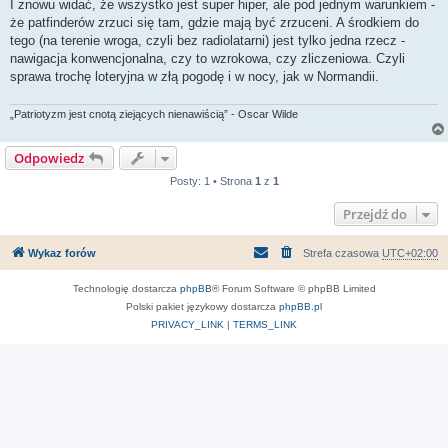
I znowu widać, że wszystko jest super hiper, ale pod jednym warunkiem -
że patfinderów zrzuci się tam, gdzie mają być zrzuceni. A środkiem do
tego (na terenie wroga, czyli bez radiolatarni) jest tylko jedna rzecz -
nawigacja konwencjonalna, czy to wzrokowa, czy zliczeniowa. Czyli
sprawa trochę loteryjna w złą pogodę i w nocy, jak w Normandii.
„Patriotyzm jest cnotą ziejących nienawiścią” - Oscar Wilde
Odpowiedz
Posty: 1 • Strona
1
z
1
Przejdź do
Wykaz forów
Strefa czasowa
UTC+02:00
Technologię dostarcza
phpBB
® Forum Software © phpBB Limited
Polski pakiet językowy dostarcza
phpBB.pl
PRIVACY_LINK
|
TERMS_LINK