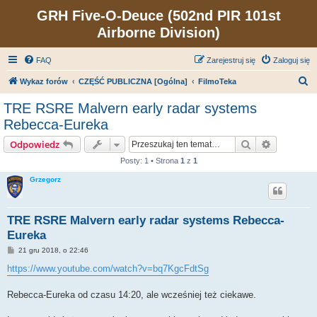
GRH Five-O-Deuce (502nd PIR 101st
Airborne Division)
FAQ
Zarejestruj się
Zaloguj się
S
Wykaz forów
CZĘŚĆ PUBLICZNA [Ogólna]
FilmoTeka
z
TRE RSRE Malvern early radar systems
u
Rebecca-Eureka
k
Szukaj
Wyszukiw
Odpowiedz
a
Posty: 1 • Strona
1
z
1
j
Grzegorz
TRE RSRE Malvern early radar systems Rebecca-
Eureka
P
21 gru 2018, o 22:46
o
s
https://www.youtube.com/watch?v=bq7KgcFdtSg
t
Rebecca-Eureka od czasu 14:20, ale wcześniej też ciekawe.