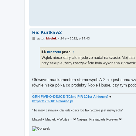
Re: Kurtka A2
P
autor:
Maciek
»
24 sty 2022, o 14:43
o
s
t
broszerk
pisze:
↑
Wątek nieco stary, ale myślę że nadal na czasie. Mój tata
przy zakupie, żeby rzeczywiście była wykonana z prawdz
Głównym mankamentem sturmowych A-2 nie jest sama wytrzy
równie niska półka co produkty Noble House, czy tym podob
GRH FIVE-O-DEUCE (502nd PIR 101st Airborne)
♥
https://502-101airborne.pl
"To mały człowiek dla ludzkości, bo faktycznie jest niewysoki"
Miszoł + Maciek + Wojtyś = ❤ Najlepsi Przyjaciele Forever ❤