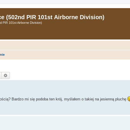
 (502nd PIR 101st Airborne Division)
PIR 101st Airborne Division)
nie
Szukaj
Wyszukiwanie zaawansowane
ścią? Bardzo mi się podoba ten krój, myślałem o takiej na jesienną pluchę