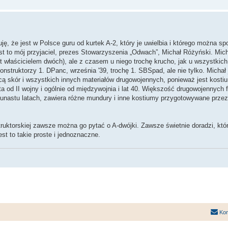
ę, że jest w Polsce guru od kurtek A-2, który je uwielbia i którego można sp
st to mój przyjaciel, prezes Stowarzyszenia „Odwach”, Michał Różyński. Mich
t właścicielem dwóch), ale z czasem u niego trochę krucho, jak u wszystkich
onstruktorzy 1. DPanc, września '39, trochę 1. SBSpad, ale nie tylko. Michał 
ą skór i wszystkich innych materiałów drugowojennych, ponieważ jest kost
 od II wojny i ogólnie od międzywojnia i lat 40. Większość drugowojennych 
lkunastu latach, zawiera różne mundury i inne kostiumy przygotowywane przez
ruktorskiej zawsze można go pytać o A-dwójki. Zawsze świetnie doradzi, któr
jest to takie proste i jednoznaczne.
Kon