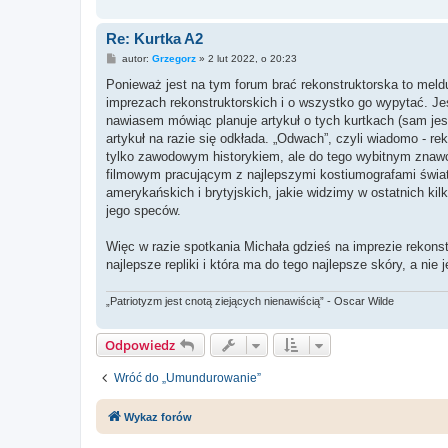
Re: Kurtka A2
P
autor:
Grzegorz
»
2 lut 2022, o 20:23
o
s
Ponieważ jest na tym forum brać rekonstruktorska to melduj
t
imprezach rekonstruktorskich i o wszystko go wypytać. Je
nawiasem mówiąc planuje artykuł o tych kurtkach (sam jes
artykuł na razie się odkłada. „Odwach”, czyli wiadomo - rek
tylko zawodowym historykiem, ale do tego wybitnym znawc
filmowym pracującym z najlepszymi kostiumografami świata
amerykańskich i brytyjskich, jakie widzimy w ostatnich ki
jego speców.
Więc w razie spotkania Michała gdzieś na imprezie rekonst
najlepsze repliki i która ma do tego najlepsze skóry, a nie 
„Patriotyzm jest cnotą ziejących nienawiścią” - Oscar Wilde
Odpowiedz
Wróć do „Umundurowanie”
Wykaz forów