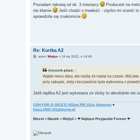
s
Posiadam takową od ok. 3 miesięcy
Producent na metce
t
nie kłamie
Jeśli chodzi o trwałość - ciężko mi ocenić 
sprawdziła się znakomicie
Re: Kurtka A2
P
autor:
Wojtys
»
24 sty 2022, o 14:40
o
s
t
broszerk
pisze:
↑
Wątek nieco stary, ale myślę że nadal na czasie. Mój tata
przy zakupie, żeby rzeczywiście była wykonana z prawdz
Jeśli replika A2 jest wykonana ze skóry to absolutnie nie o
GRH FIVE-O-DEUCE (502nd PIR 101st Airborne)
♥
https://502-101airborne.pl
Miszoł + Maciek + Wojtyś = ❤ Najlepsi Przyjaciele Forever ❤