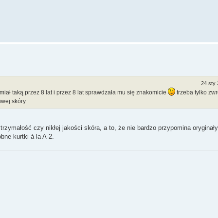
24 sty 
 miał taką przez 8 lat i przez 8 lat sprawdzała mu się znakomicie
trzeba tylko zw
iwej skóry
małość czy nikłej jakości skóra, a to, że nie bardzo przypomina oryginał
ne kurtki à la A-2.