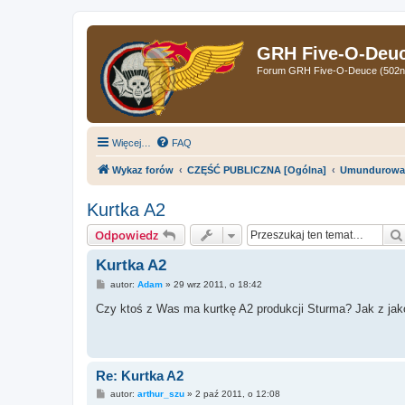
GRH Five-O-Deuce
Forum GRH Five-O-Deuce (502nd 
Więcej…
FAQ
Wykaz forów
CZĘŚĆ PUBLICZNA [Ogólna]
Umundurowa
Kurtka A2
Odpowiedz
Kurtka A2
P
autor:
Adam
»
29 wrz 2011, o 18:42
o
s
Czy ktoś z Was ma kurtkę A2 produkcji Sturma? Jak z jako
t
Re: Kurtka A2
P
autor:
arthur_szu
»
2 paź 2011, o 12:08
o