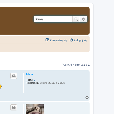
Szukaj
Wyszukiwanie z
Zarejestruj się
Zaloguj się
Posty: 5 • Strona
1
z
1
Adam
Posty:
3
Rejestracja:
3 kwie 2011, o 21:35
N
a
g
ó
r