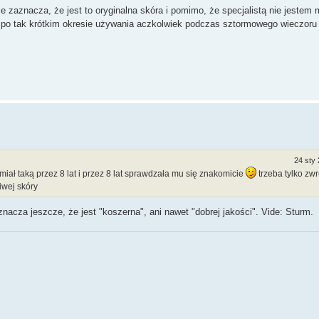
 zaznacza, że jest to oryginalna skóra i pomimo, że specjalistą nie jestem 
to po tak krótkim okresie używania aczkolwiek podczas sztormowego wieczoru
24 sty 
 miał taką przez 8 lat i przez 8 lat sprawdzała mu się znakomicie
trzeba tylko zw
iwej skóry
znacza jeszcze, że jest "koszerna", ani nawet "dobrej jakości". Vide: Sturm.