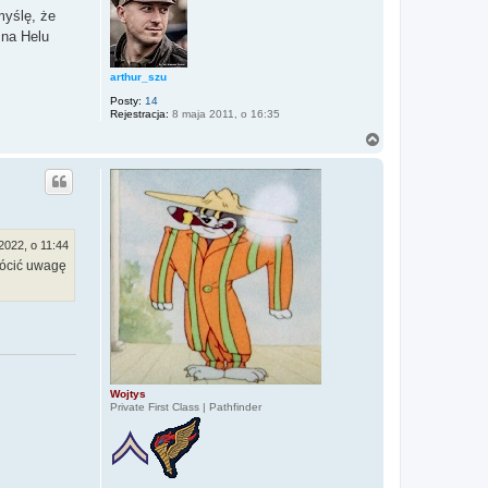
ę
myślę, że
 na Helu
arthur_szu
Posty:
14
Rejestracja:
8 maja 2011, o 16:35
N
a
g
ó
r
ę
2022, o 11:44
rócić uwagę
Wojtys
Private First Class | Pathfinder