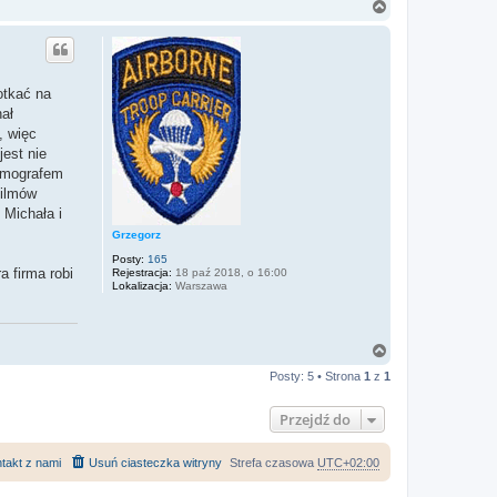
o
N
n
a
t
g
a
ó
k
r
t
u
ę
otkać na
j
s
ał
i
, więc
ę
z
jest nie
M
iumografem
a
c
filmów
i
 Michała i
e
k
Grzegorz
Posty:
165
a firma robi
Rejestracja:
18 paź 2018, o 16:00
Lokalizacja:
Warszawa
N
a
Posty: 5 • Strona
1
z
1
g
ó
r
Przejdź do
ę
takt z nami
Usuń ciasteczka witryny
Strefa czasowa
UTC+02:00