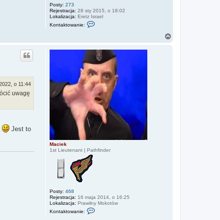
Posty:
273
Rejestracja:
28 sty 2015, o 18:02
Lokalizacja:
Eretz Israel
S
Kontaktowanie:
k
o
N
n
a
t
g
a
ó
k
r
t
u
ę
j
s
2022, o 11:44
i
rócić uwagę
ę
z
W
o
j
t
y
y
Jest to
s
Maciek
1st Lieutenant | Pathfinder
Posty:
468
Rejestracja:
16 maja 2014, o 16:25
Lokalizacja:
Prawilny Mokotów
S
Kontaktowanie:
k