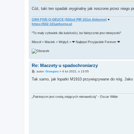
Cóż, taki ten spadak oryginalny jak noszone przez nieg
GRH FIVE-O-DEUCE (502nd PIR 101st Airborne)
♥
https://502-101airborne.pl
"To mały człowiek dla ludzkości, bo faktycznie jest niewysoki"
Miszoł + Maciek + Wojtyś = ❤ Najlepsi Przyjaciele Forever ❤
Re: Maczety u spadochroniarzy
P
autor:
Grzegorz
»
4 lut 2022, o 13:05
o
s
Tak samo, jak łopatki M1910 przywiązywane do nóg. Jako
t
„Patriotyzm jest cnotą ziejących nienawiścią” - Oscar Wilde