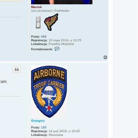
Maciek
1st Lieutenant | Pathfinder
Posty:
468
Rejestracja:
16 maja 2014, o 16:25
Lokalizacja:
Prawilny Mokotów
S
Kontaktowanie:
k
o
N
n
a
t
g
a
ó
k
t
r
u
ę
j
żam.
s
i
ę
z
M
a
c
i
e
k
Grzegorz
Posty:
165
Rejestracja:
18 paź 2018, o 16:00
Lokalizacja:
Warszawa