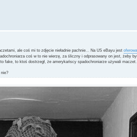
zetami, ale coś mi to zdjęcie nieładnie pachnie... Na US eBayu jest
oferow
adochroniarza coś w to nie wierzę, za śliczny i odprasowany on jest, żeby by
i to fake, to ktoś dostrzegł, że amerykańscy spadochroniarze używali maczet.
 nie?