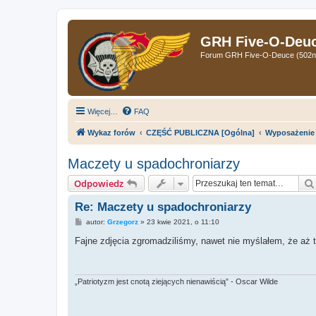
GRH Five-O-Deuce
Forum GRH Five-O-Deuce (502nd 
Więcej…
FAQ
Wykaz forów
CZĘŚĆ PUBLICZNA [Ogólna]
Wyposażenie 
Maczety u spadochroniarzy
Odpowiedz
Re: Maczety u spadochroniarzy
P
autor:
Grzegorz
»
23 kwie 2021, o 11:10
o
s
Fajne zdjęcia zgromadziliśmy, nawet nie myślałem, że aż 
t
„Patriotyzm jest cnotą ziejących nienawiścią” - Oscar Wilde