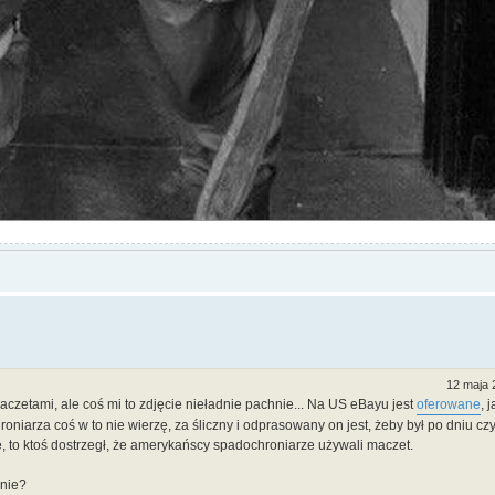
12 maja 
czetami, ale coś mi to zdjęcie nieładnie pachnie... Na US eBayu jest
oferowane
, 
iarza coś w to nie wierzę, za śliczny i odprasowany on jest, żeby był po dniu cz
ke, to ktoś dostrzegł, że amerykańscy spadochroniarze używali maczet.
 nie?