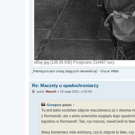
eBay.jpg (136.05 KiB) Przejrzano 214467 razy
„Patriotyzm jest cnotą ziejących nienawiścią” - Oscar Wilde
Re: Maczety u spadochroniarzy
P
autor:
Maciek
»
15 maja 2021, o 02:54
o
s
t
Grzegorz
pisze:
↑
Tu jest takie osobliwe zdjęcie maczetowca aż z dwoma ma
z Normandii, ale z wielu powodów wyglądu tego spadochron
tygodniu w Normandii. Tak, czy inaczej, nawet jeśli to fa
Wasz komentarz mile widziany, czy to zdjęcie to fake, czy