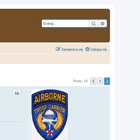
Szukaj
Wyszukiwanie z
Zarejestruj się
Zaloguj się
1
2
Poprzednia
Posty: 14