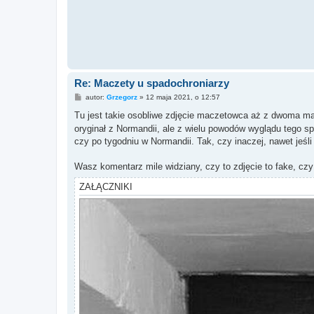
Re: Maczety u spadochroniarzy
P
autor:
Grzegorz
»
12 maja 2021, o 12:57
o
s
Tu jest takie osobliwe zdjęcie maczetowca aż z dwoma mac
t
oryginał z Normandii, ale z wielu powodów wyglądu tego sp
czy po tygodniu w Normandii. Tak, czy inaczej, nawet jeśl
Wasz komentarz mile widziany, czy to zdjęcie to fake, czy
ZAŁĄCZNIKI