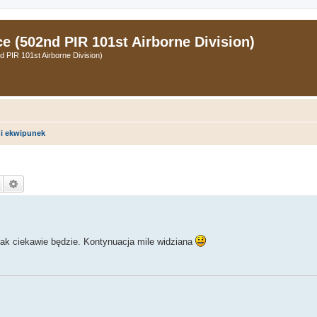
 (502nd PIR 101st Airborne Division)
PIR 101st Airborne Division)
i ekwipunek
Szukaj
Wyszukiwanie zaawansowane
tak ciekawie będzie. Kontynuacja mile widziana