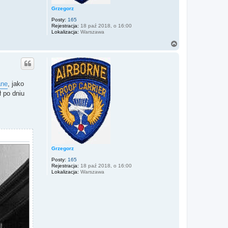
Grzegorz
Posty:
165
Rejestracja:
18 paź 2018, o 16:00
Lokalizacja:
Warszawa
N
a
g
ó
r
ę
ane
, jako
ł po dniu
Grzegorz
Posty:
165
Rejestracja:
18 paź 2018, o 16:00
Lokalizacja:
Warszawa